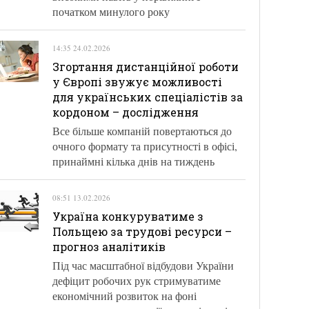
початком минулого року
14:35 24.02.2026
Згортання дистанційної роботи
у Європі звужує можливості
для українських спеціалістів за
кордоном – дослідження
Все більше компаній повертаються до
очного формату та присутності в офісі,
принаймні кілька днів на тиждень
08:51 13.02.2026
Україна конкуруватиме з
Польщею за трудові ресурси –
прогноз аналітиків
Під час масштабної відбудови України
дефіцит робочих рук стримуватиме
економічний розвиток на фоні