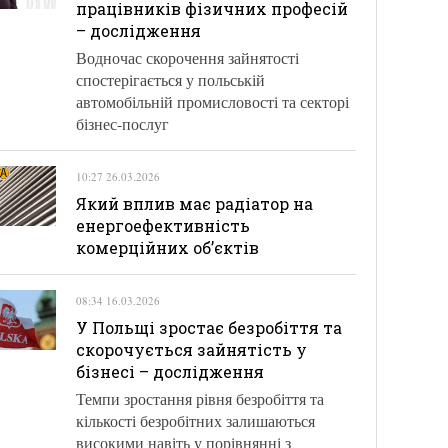
працівників фізичних професій
– дослідження
Водночас скорочення зайнятості
спостерігається у польській
автомобільній промисловості та секторі
бізнес-послуг
10:27 26.03.2026
Який вплив має радіатор на
енергоефективність
комерційних об’єктів
08:34 16.03.2026
У Польщі зростає безробіття та
скорочується зайнятість у
бізнесі – дослідження
Темпи зростання рівня безробіття та
кількості безробітних залишаються
високими навіть у порівнянні з