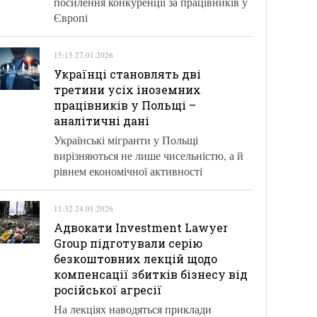
посилення конкуренції за працівників у
Європі
15:15 27.01.2026
Українці становлять дві
третини усіх іноземних
працівників у Польщі –
аналітичні дані
Українські мігранти у Польщі
вирізняються не лише чисельністю, а й
рівнем економічної активності
11:32 24.01.2026
Адвокати Investment Lawyer
Group підготували серію
безкоштовних лекцій щодо
компенсації збитків бізнесу від
російської агресії
На лекціях наводяться приклади