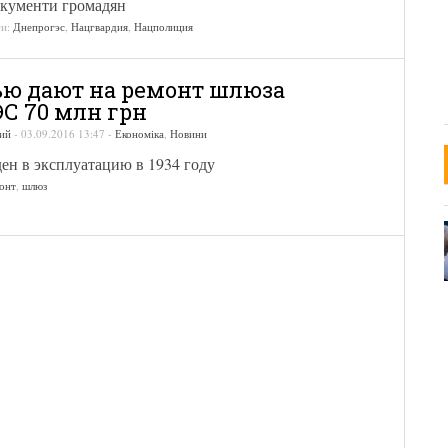
кументи громадян
ги:
Днепрогэс
,
Нацгвардия
,
Нацполиция
ю дают на ремонт шлюза
С 70 млн грн
ий
-
03.09.2016 13:47
-
Економіка
,
Новини
ен в эксплуатацию в 1934 году
онт
,
шлюз