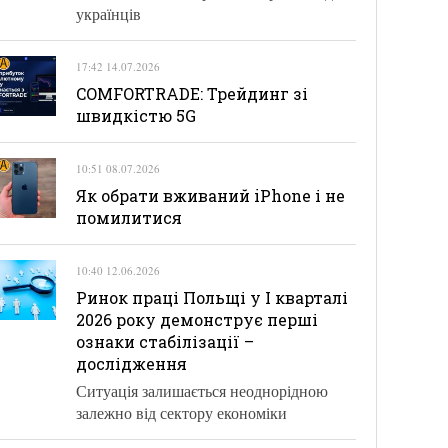
українців
17:42 14.07.2026
COMFORTRADE: Трейдинг зі
швидкістю 5G
10:51 08.07.2026
Як обрати вживаний iPhone і не
помилитися
10:40 12.06.2026
Ринок праці Польщі у І кварталі
2026 року демонструє перші
ознаки стабілізації –
дослідження
Ситуація залишається неоднорідною
залежно від сектору економіки