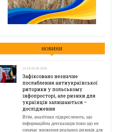
НОВИНИ
14:24 05.08.2026
Зафіксовано незначне
послаблення антиукраїнської
риторики у польському
інфопросторі, але ризики для
українців залишаються –
дослідження
Втім, аналітики підкреслюють, що
інформаційна деескалація поки що не
означає зниження реальних ризиків для