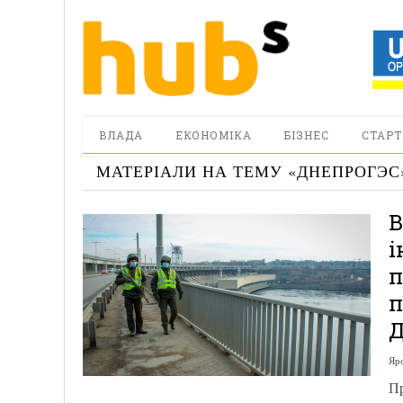
ВЛАДА
ЕКОНОМІКА
БІЗНЕС
СТАРТ
МАТЕРІАЛИ НА ТЕМУ «
ДНЕПРОГЭС
В
і
п
п
Д
Яр
Пр