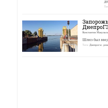
до
Те
Запорожь
ДнепроГЭ
Константин Макульск
Шлюз был введ
Теги:
Днепрогэс
,
рем