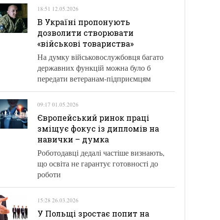
18:51 12.05.2026
В Україні пропонують
дозволити створювати
«військові товариства»
На думку військовослужбовця багато
державних функцій можна було б
передати ветеранам-підприємцям
09:17 01.05.2026
Європейський ринок праці
зміщує фокус із дипломів на
навички – думка
Роботодавці дедалі частіше визнають,
що освіта не гарантує готовності до
роботи
15:28 26.03.2026
У Польщі зростає попит на