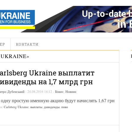
ЕР
КОНТАКТИ
 UKRAINE
»
arlsberg Ukraine выплатит
ивиденды на 1,7 млрд грн
итро Дубенський
-
24.08.2016 14:12
-
Бізнес
,
Новини
 одну простую именную акцию будут начислять 1,67 грн
ги:
Carlsberg Ukraine
,
выплаты
,
дивиденды
,
пиво