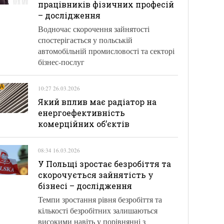
працівників фізичних професій
– дослідження
Водночас скорочення зайнятості
спостерігається у польській
автомобільній промисловості та секторі
бізнес-послуг
10:27 26.03.2026
Який вплив має радіатор на
енергоефективність
комерційних об’єктів
08:34 16.03.2026
У Польщі зростає безробіття та
скорочується зайнятість у
бізнесі – дослідження
Темпи зростання рівня безробіття та
кількості безробітних залишаються
високими навіть у порівнянні з