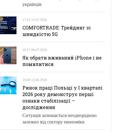
українців
17:42 14.07.2026
COMFORTRADE: Трейдинг зі
швидкістю 5G
10:51 08.07.2026
Як обрати вживаний iPhone і не
помилитися
10:40 12.06.2026
Ринок праці Польщі у І кварталі
2026 року демонструє перші
ознаки стабілізації –
дослідження
Ситуація залишається неоднорідною
залежно від сектору економіки