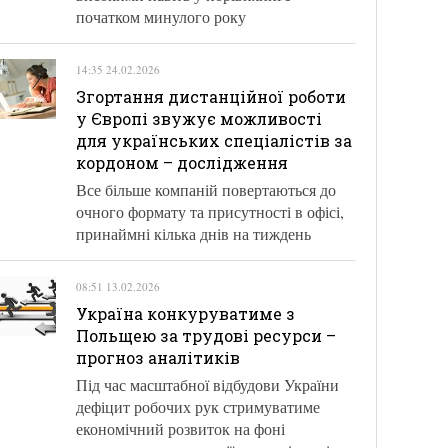
початком минулого року
14:35 24.02.2026
Згортання дистанційної роботи
у Європі звужує можливості
для українських спеціалістів за
кордоном – дослідження
Все більше компаній повертаються до
очного формату та присутності в офісі,
принаймні кілька днів на тиждень
08:51 13.02.2026
Україна конкуруватиме з
Польщею за трудові ресурси –
прогноз аналітиків
Під час масштабної відбудови України
дефіцит робочих рук стримуватиме
економічний розвиток на фоні