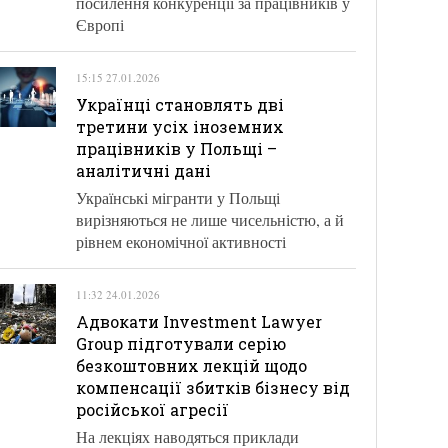
посилення конкуренції за працівників у
Європі
15:15 27.01.2026
Українці становлять дві
третини усіх іноземних
працівників у Польщі –
аналітичні дані
Українські мігранти у Польщі
вирізняються не лише чисельністю, а й
рівнем економічної активності
11:32 24.01.2026
Адвокати Investment Lawyer
Group підготували серію
безкоштовних лекцій щодо
компенсації збитків бізнесу від
російської агресії
На лекціях наводяться приклади