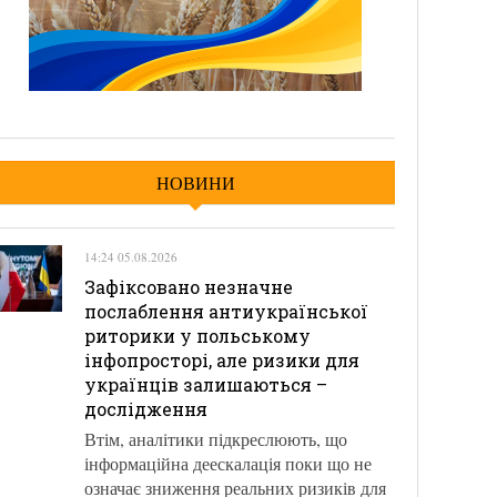
НОВИНИ
14:24 05.08.2026
Зафіксовано незначне
послаблення антиукраїнської
риторики у польському
інфопросторі, але ризики для
українців залишаються –
дослідження
Втім, аналітики підкреслюють, що
інформаційна деескалація поки що не
означає зниження реальних ризиків для