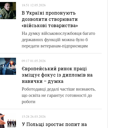
18:51 12.05.2026
В Україні пропонують
дозволити створювати
«військові товариства»
На думку військовослужбовця багато
державних функцій можна було б
передати ветеранам-підприємцям
09:17 01.05.2026
Європейський ринок праці
зміщує фокус із дипломів на
навички – думка
Роботодавці дедалі частіше визнають,
що освіта не гарантує готовності до
роботи
15:28 26.03.2026
У Польщі зростає попит на