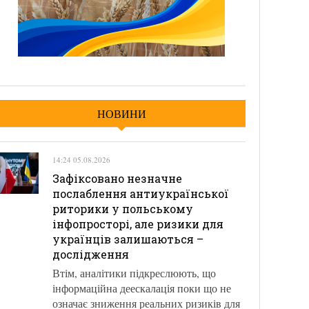
НОВИНИ
14:24 05.08.2026
Зафіксовано незначне
послаблення антиукраїнської
риторики у польському
інфопросторі, але ризики для
українців залишаються –
дослідження
Втім, аналітики підкреслюють, що
інформаційна деескалація поки що не
означає зниження реальних ризиків для