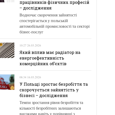
працівників фізичних професій
– дослідження
Водночас скорочення зайнятості
спостерігається у польській
автомобільній промисловості та секторі
бізнес-послуг
10:27 26.03.2026
Який вплив має радіатор на
енергоефективність
комерційних об’єктів
08:34 16.03.2026
У Польщі зростає безробіття та
скорочується зайнятість у
бізнесі – дослідження
Темпи зростання рівня безробіття та
кількості безробітних залишаються
високими навіть у порівнянні з