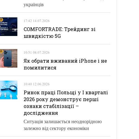
українців
17:42 14.07.2026
COMFORTRADE: Трейдинг зі
швидкістю 5G
10:51 08.07.2026
Як обрати вживаний iPhone і не
помилитися
10:40 12.06.2026
Ринок праці Польщі у І кварталі
2026 року демонструє перші
ознаки стабілізації –
дослідження
Ситуація залишається неоднорідною
залежно від сектору економіки