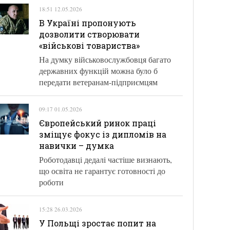
18:51 12.05.2026
В Україні пропонують
дозволити створювати
«військові товариства»
На думку військовослужбовця багато
державних функцій можна було б
передати ветеранам-підприємцям
09:17 01.05.2026
Європейський ринок праці
зміщує фокус із дипломів на
навички – думка
Роботодавці дедалі частіше визнають,
що освіта не гарантує готовності до
роботи
15:28 26.03.2026
У Польщі зростає попит на