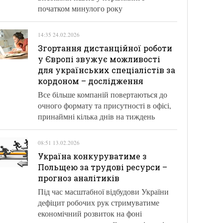
початком минулого року
14:35 24.02.2026
Згортання дистанційної роботи
у Європі звужує можливості
для українських спеціалістів за
кордоном – дослідження
Все більше компаній повертаються до
очного формату та присутності в офісі,
принаймні кілька днів на тиждень
08:51 13.02.2026
Україна конкуруватиме з
Польщею за трудові ресурси –
прогноз аналітиків
Під час масштабної відбудови України
дефіцит робочих рук стримуватиме
економічний розвиток на фоні