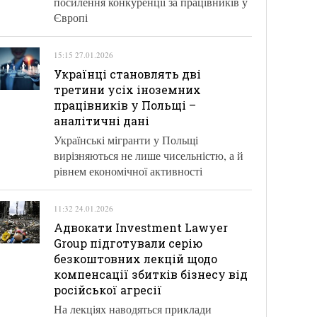
посилення конкуренції за працівників у
Європі
15:15 27.01.2026
Українці становлять дві
третини усіх іноземних
працівників у Польщі –
аналітичні дані
Українські мігранти у Польщі
вирізняються не лише чисельністю, а й
рівнем економічної активності
11:32 24.01.2026
Адвокати Investment Lawyer
Group підготували серію
безкоштовних лекцій щодо
компенсації збитків бізнесу від
російської агресії
На лекціях наводяться приклади