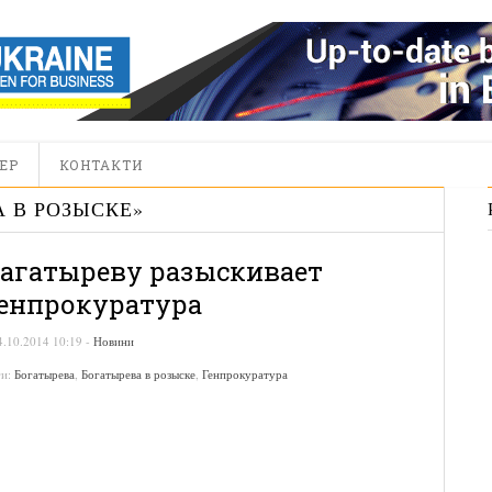
ЕР
КОНТАКТИ
А В РОЗЫСКЕ
»
агатыреву разыскивает
енпрокуратура
4.10.2014 10:19
-
Новини
ги:
Богатырева
,
Богатырева в розыске
,
Генпрокуратура