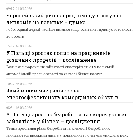
09:17 01.05.2026
Європейський ринок праці зміщує фокус із
дипломів на навички – думка
Роботодавці дедалі частіше визнають, що освіта не гарантує готовності
до роботи
15:28 26.03.2026
У Польщі зростає попит на працівників
фізичних професій – дослідження
Водночас скорочення зайнятості спостерігається у польській
автомобільній промисловості та секторі бізнес-послуг
10:27 26.03.2026
Який вплив має радіатор на
енергоефективність комерційних об’єктів
08:34 16.03.2026
У Польщі зростає безробіття та скорочується
зайнятість у бізнесі – дослідження
Темпи зростання рівня безробіття та кількості безробітних
залишаються високими навіть у порівнянні з початком минулого року