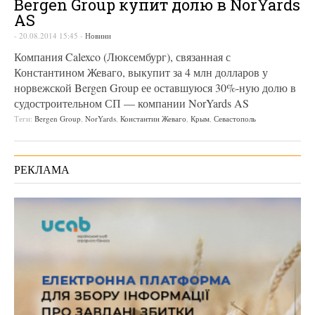
Bergen Group купит долю в NorYards
AS
-
20.08.2014 15:45
-
Новини
Компания Calexco (Люксембург), связанная с
Константином Жеваго, выкупит за 4 млн долларов у
норвежской Bergen Group ее оставшуюся 30%-ную долю в
судостроительном СП — компании NorYards AS
Теги:
Bergen Group
,
NorYards
,
Константин Жеваго
,
Крым
,
Севастополь
РЕКЛАМА