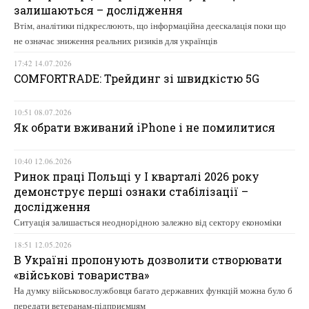
залишаються – дослідження
Втім, аналітики підкреслюють, що інформаційна деескалація поки що
не означає зниження реальних ризиків для українців
17:42 14.07.2026
COMFORTRADE: Трейдинг зі швидкістю 5G
10:51 08.07.2026
Як обрати вживаний iPhone і не помилитися
10:40 12.06.2026
Ринок праці Польщі у І кварталі 2026 року
демонструє перші ознаки стабілізації –
дослідження
Ситуація залишається неоднорідною залежно від сектору економіки
18:51 12.05.2026
В Україні пропонують дозволити створювати
«військові товариства»
На думку військовослужбовця багато державних функцій можна було б
передати ветеранам-підприємцям