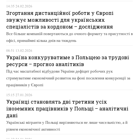
14:35 24.02.2026
Згортання дистанційної роботи у Європі
звужує можливості для українських
спеціалістів за кордоном – дослідження
Все більше компаній повертаються до очного формату та присутності в
офісі, принаймні кілька днів на тиждень
08:51 13.02.2026
Україна конкуруватиме з Польщею за трудові
ресурси – прогноз аналітиків
Під час масштабної відбудови України дефіцит робочих рук
стримуватиме економічний розвиток на фоні посилення конкуренції за
працівників у Європі
15:15 27.01.2026
Українці становлять дві третини усіх
іноземних працівників у Польщі – аналітичні
дані
Українські мігранти у Польщі вирізняються не лише чисельністю, а й
рівнем економічної активності