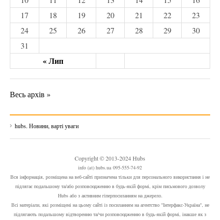
17
18
19
20
21
22
23
24
25
26
27
28
29
30
31
« Лип
Весь архів »
hubs. Новини, варті уваги
Copyright © 2013-2024 Hubs
info (at) hubs.ua 095-555-74-92
Вся інформація, розміщена на веб-сайті призначена тільки для персонального використання і не
підлягає подальшому та/або розповсюдженню в будь-якій формі, крім письмового дозволу
Hubs або з активним гіперпосиланням на джерело.
Всі матеріали, які розміщені на цьому сайті із посиланням на агентство "Інтерфакс-Україна", не
підлягають подальшому відтворенню та/чи розповсюдженню в будь-якій формі, інакше як з