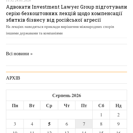
11:32 24.01.2026
Адвокати Investment Lawyer Group підготували
серію безкоштовних лекцій щодо компенсації
збитків бізнесу від російської агресії
На лекціях наводяться приклади вирішення міжнародних спорів
іншими державами та компаніями
Всі новини »
АРХІВ
Серпень 2026
Пн
Вт
Ср
Чт
Пт
Сб
Нд
1
2
5
3
4
6
7
8
9
10
11
12
13
14
15
16