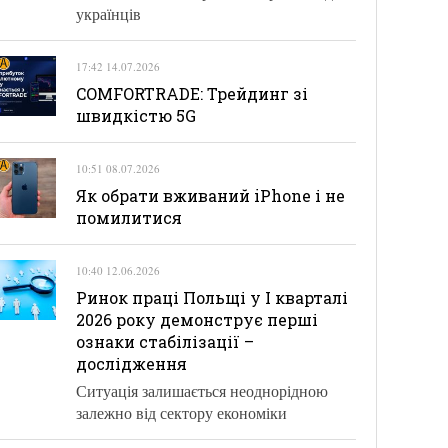
українців
17:42 14.07.2026
COMFORTRADE: Трейдинг зі
швидкістю 5G
10:51 08.07.2026
Як обрати вживаний iPhone і не
помилитися
10:40 12.06.2026
Ринок праці Польщі у І кварталі
2026 року демонструє перші
ознаки стабілізації –
дослідження
Ситуація залишається неоднорідною
залежно від сектору економіки