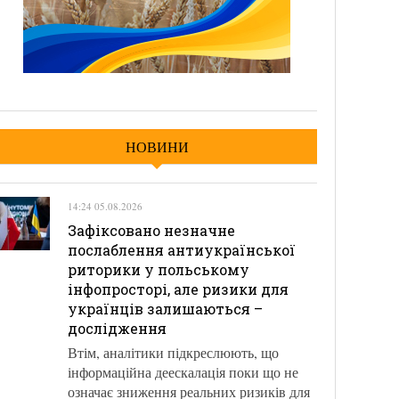
НОВИНИ
14:24 05.08.2026
Зафіксовано незначне
послаблення антиукраїнської
риторики у польському
інфопросторі, але ризики для
українців залишаються –
дослідження
Втім, аналітики підкреслюють, що
інформаційна деескалація поки що не
означає зниження реальних ризиків для