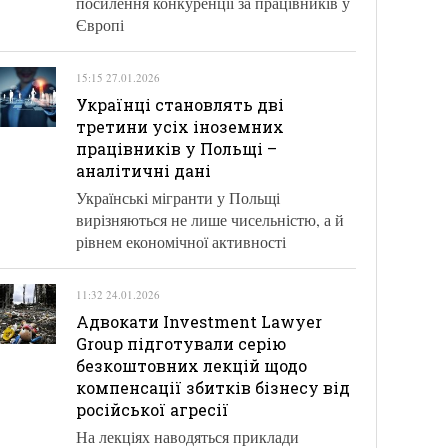
посилення конкуренції за працівників у
Європі
15:15 27.01.2026
Українці становлять дві
третини усіх іноземних
працівників у Польщі –
аналітичні дані
Українські мігранти у Польщі
вирізняються не лише чисельністю, а й
рівнем економічної активності
11:32 24.01.2026
Адвокати Investment Lawyer
Group підготували серію
безкоштовних лекцій щодо
компенсації збитків бізнесу від
російської агресії
На лекціях наводяться приклади