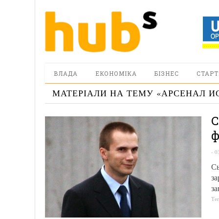
ВЛАДА
ЕКОНОМІКА
БІЗНЕС
СТАРТ
МАТЕРІАЛИ НА ТЕМУ «
АРСЕНАЛ И
С
ф
-
0
Сы
за
за
Те