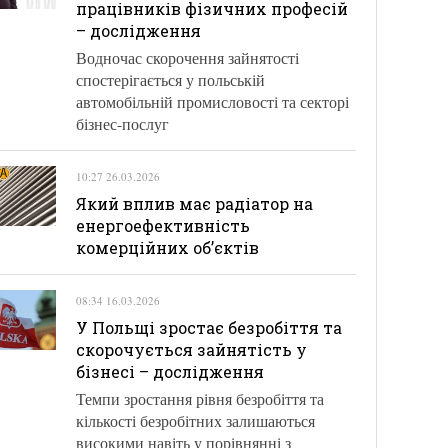
працівників фізичних професій
– дослідження
Водночас скорочення зайнятості
спостерігається у польській
автомобільній промисловості та секторі
бізнес-послуг
10:27 26.03.2026
Який вплив має радіатор на
енергоефективність
комерційних об’єктів
08:34 16.03.2026
У Польщі зростає безробіття та
скорочується зайнятість у
бізнесі – дослідження
Темпи зростання рівня безробіття та
кількості безробітних залишаються
високими навіть у порівнянні з