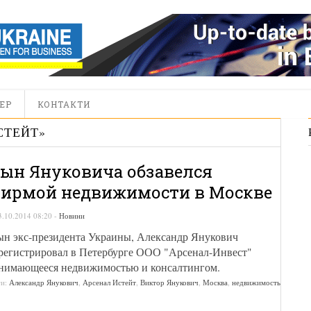
ЕР
КОНТАКТИ
СТЕЙТ
»
ын Януковича обзавелся
ирмой недвижимости в Москве
3.10.2014 08:20
-
Новини
н экс-президента Украины, Александр Янукович
регистрировал в Петербурге ООО "Арсенал-Инвест"
нимающееся недвижимостью и консалтингом.
ги:
Александр Янукович
,
Арсенал Истейт
,
Виктор Янукович
,
Москва
,
недвижимость