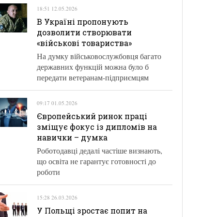
18:51 12.05.2026
В Україні пропонують
дозволити створювати
«військові товариства»
На думку військовослужбовця багато
державних функцій можна було б
передати ветеранам-підприємцям
09:17 01.05.2026
Європейський ринок праці
зміщує фокус із дипломів на
навички – думка
Роботодавці дедалі частіше визнають,
що освіта не гарантує готовності до
роботи
15:28 26.03.2026
У Польщі зростає попит на