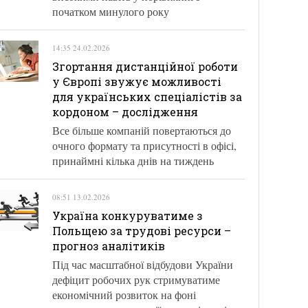
початком минулого року
14:35 24.02.2026
Згортання дистанційної роботи
у Європі звужує можливості
для українських спеціалістів за
кордоном – дослідження
Все більше компаній повертаються до
очного формату та присутності в офісі,
принаймні кілька днів на тиждень
08:51 13.02.2026
Україна конкуруватиме з
Польщею за трудові ресурси –
прогноз аналітиків
Під час масштабної відбудови України
дефіцит робочих рук стримуватиме
економічний розвиток на фоні