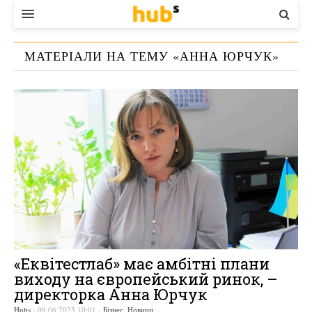
ВЛАДА
МАТЕРІАЛИ НА ТЕМУ «
АННА ЮРЧУК
»
ЕКОНОМІКА
БІЗНЕС
СТАРТЕР
КОНТАКТИ
«Еквітестлаб» має амбітні плани
виходу на європейський ринок, –
директорка Анна Юрчук
Hubs
-
09.06.2023 10:01
-
Бізнес
,
Новини