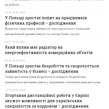
до роботи
15:28 26.03.2026
У Польщі зростає попит на працівників
фізичних професій – дослідження
Водночас скорочення зайнятості спостерігається у польській
автомобільній промисловості та секторі бізнес-послуг
10:27 26.03.2026
Який вплив має радіатор на
енергоефективність комерційних об’єктів
08:34 16.03.2026
У Польщі зростає безробіття та скорочується
зайнятість у бізнесі – дослідження
Темпи зростання рівня безробіття та кількості безробітних
залишаються високими навіть у порівнянні з початком минулого року
14:35 24.02.2026
Згортання дистанційної роботи у Європі
звужує можливості для українських
спеціалістів за кордоном – дослідження