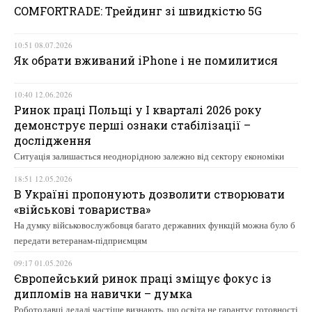
COMFORTRADE: Трейдинг зі швидкістю 5G
10:51 08.07.2026
Як обрати вживаний iPhone і не помилитися
10:40 12.06.2026
Ринок праці Польщі у І кварталі 2026 року
демонструє перші ознаки стабілізації –
дослідження
Ситуація залишається неоднорідною залежно від сектору економіки
18:51 12.05.2026
В Україні пропонують дозволити створювати
«військові товариства»
На думку військовослужбовця багато державних функцій можна було б
передати ветеранам-підприємцям
09:17 01.05.2026
Європейський ринок праці зміщує фокус із
дипломів на навички – думка
Роботодавці дедалі частіше визнають, що освіта не гарантує готовності