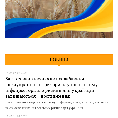
НОВИНИ
14:24 05.08.2026
Зафіксовано незначне послаблення
антиукраїнської риторики у польському
інфопросторі, але ризики для українців
залишаються – дослідження
Втім, аналітики підкреслюють, що інформаційна деескалація поки що
не означає зниження реальних ризиків для українців
17:42 14.07.2026