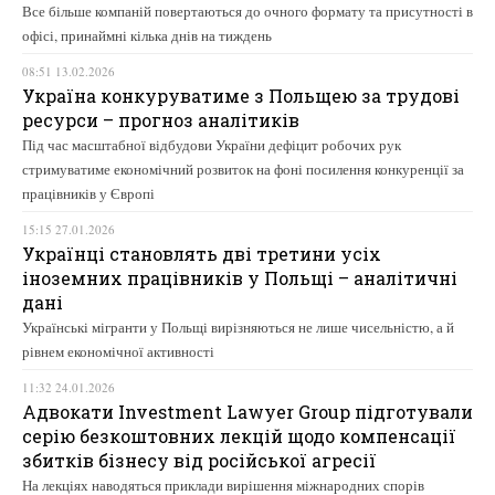
Все більше компаній повертаються до очного формату та присутності в
офісі, принаймні кілька днів на тиждень
08:51 13.02.2026
Україна конкуруватиме з Польщею за трудові
ресурси – прогноз аналітиків
Під час масштабної відбудови України дефіцит робочих рук
стримуватиме економічний розвиток на фоні посилення конкуренції за
працівників у Європі
15:15 27.01.2026
Українці становлять дві третини усіх
іноземних працівників у Польщі – аналітичні
дані
Українські мігранти у Польщі вирізняються не лише чисельністю, а й
рівнем економічної активності
11:32 24.01.2026
Адвокати Investment Lawyer Group підготували
серію безкоштовних лекцій щодо компенсації
збитків бізнесу від російської агресії
На лекціях наводяться приклади вирішення міжнародних спорів