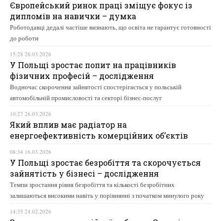
Європейський ринок праці зміщує фокус із
дипломів на навички – думка
Роботодавці дедалі частіше визнають, що освіта не гарантує готовності
до роботи
15:28 26.03.2026
У Польщі зростає попит на працівників
фізичних професій – дослідження
Водночас скорочення зайнятості спостерігається у польській
автомобільній промисловості та секторі бізнес-послуг
10:27 26.03.2026
Який вплив має радіатор на
енергоефективність комерційних об’єктів
08:34 16.03.2026
У Польщі зростає безробіття та скорочується
зайнятість у бізнесі – дослідження
Темпи зростання рівня безробіття та кількості безробітних
залишаються високими навіть у порівнянні з початком минулого року
14:35 24.02.2026