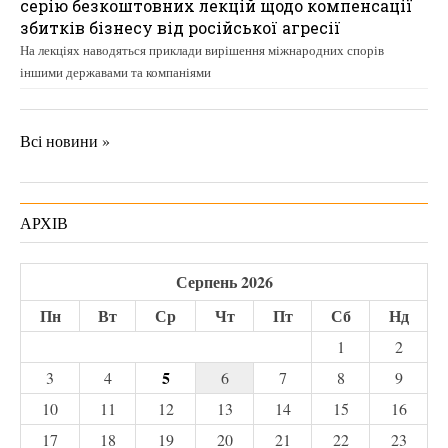
серію безкоштовних лекцій щодо компенсації
збитків бізнесу від російської агресії
На лекціях наводяться приклади вирішення міжнародних спорів
іншими державами та компаніями
Всі новини »
АРХІВ
Серпень 2026
Пн
Вт
Ср
Чт
Пт
Сб
Нд
1
2
5
3
4
6
7
8
9
10
11
12
13
14
15
16
17
18
19
20
21
22
23