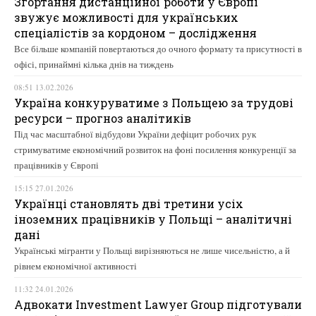
Згортання дистанційної роботи у Європі
звужує можливості для українських
спеціалістів за кордоном – дослідження
Все більше компаній повертаються до очного формату та присутності в
офісі, принаймні кілька днів на тиждень
08:51 13.02.2026
Україна конкуруватиме з Польщею за трудові
ресурси – прогноз аналітиків
Під час масштабної відбудови України дефіцит робочих рук
стримуватиме економічний розвиток на фоні посилення конкуренції за
працівників у Європі
15:15 27.01.2026
Українці становлять дві третини усіх
іноземних працівників у Польщі – аналітичні
дані
Українські мігранти у Польщі вирізняються не лише чисельністю, а й
рівнем економічної активності
11:32 24.01.2026
Адвокати Investment Lawyer Group підготували