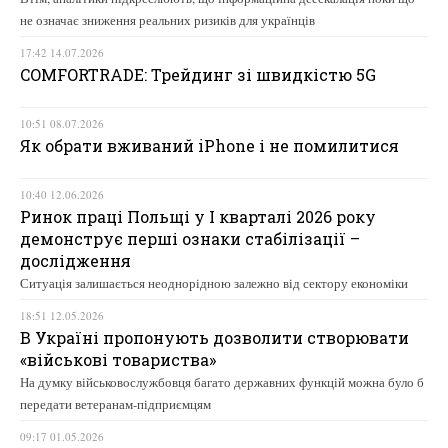
не означає зниження реальних ризиків для українців
17:42 14.07.2026
COMFORTRADE: Трейдинг зі швидкістю 5G
10:51 08.07.2026
Як обрати вживаний iPhone і не помилитися
10:40 12.06.2026
Ринок праці Польщі у І кварталі 2026 року
демонструє перші ознаки стабілізації –
дослідження
Ситуація залишається неоднорідною залежно від сектору економіки
18:51 12.05.2026
В Україні пропонують дозволити створювати
«військові товариства»
На думку військовослужбовця багато державних функцій можна було б
передати ветеранам-підприємцям
09:17 01.05.2026