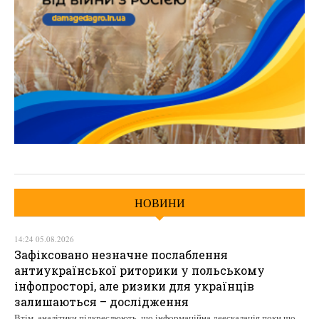
НОВИНИ
14:24 05.08.2026
Зафіксовано незначне послаблення
антиукраїнської риторики у польському
інфопросторі, але ризики для українців
залишаються – дослідження
Втім, аналітики підкреслюють, що інформаційна деескалація поки що