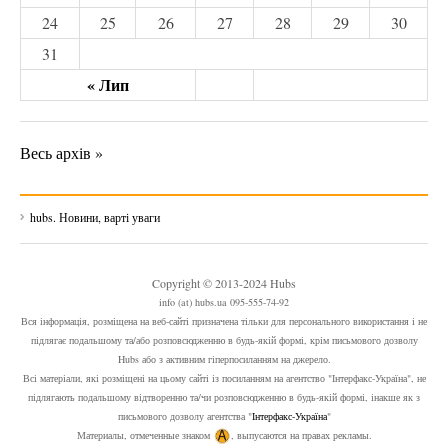
24
25
26
27
28
29
30
31
« Лип
Весь архів »
hubs. Новини, варті уваги
Copyright © 2013-2024 Hubs
info (at) hubs.ua 095-555-74-92
Вся інформація, розміщена на веб-сайті призначена тільки для персонального використання і не
підлягає подальшому та/або розповсюдженню в будь-якій формі, крім письмового дозволу
Hubs або з активним гіперпосиланням на джерело.
Всі матеріали, які розміщені на цьому сайті із посиланням на агентство "Інтерфакс-Україна", не
підлягають подальшому відтворенню та/чи розповсюдженню в будь-якій формі, інакше як з
письмового дозволу агентства "
Інтерфакс-Україна
"
Материалы, отмеченные знаком
, выпусаются на правах рекламы.