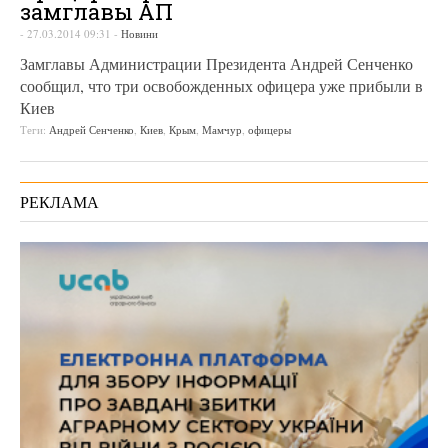
замглавы АП
-
27.03.2014 09:31
-
Новини
Замглавы Администрации Президента Андрей Сенченко
сообщил, что три освобожденных офицера уже прибыли в
Киев
Теги:
Андрей Сенченко
,
Киев
,
Крым
,
Мамчур
,
офицеры
РЕКЛАМА