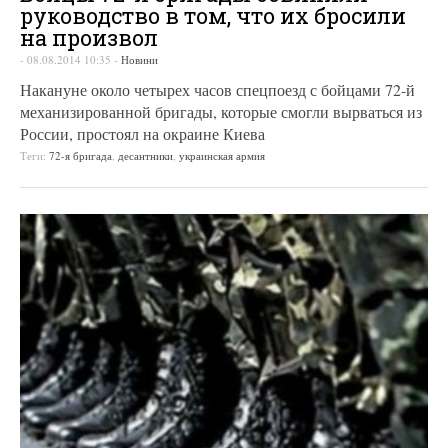
руководство в том, что их бросили
на произвол
-
08.08.2014 10:35
-
Новини
Накануне около четырех часов спецпоезд с бойцами 72-й
механизированной бригады, которые смогли вырваться из
России, простоял на окраине Киева
Теги:
72-я бригада
,
десантники
,
украинская армия