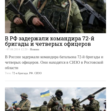
В РФ задержали командира 72-й
бригады и четверых офицеров
-
07.08.2014 12:20
-
Новини
В России задержали командира батальона 72-й бригады и
четверых офицеров. Они находятся в СИЗО в Ростовской
области
Теги:
72-я бригада
,
РФ
,
СИЗО