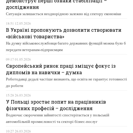
демонструє перші ознаки стабілізації –
дослідження
Ситуація залишається неоднорідною залежно від сектору економіки
18:51 12.05.2026
В Україні пропонують дозволити створювати
«військові товариства»
На думку військовослужбовця багато державних функцій можна було б
передати ветеранам-підприємцям
09:17 01.05.2026
Європейський ринок праці зміщує фокус із
дипломів на навички – думка
Роботодавці дедалі частіше визнають, що освіта не гарантує готовності
до роботи
15:28 26.03.2026
У Польщі зростає попит на працівників
фізичних професій – дослідження
Водночас скорочення зайнятості спостерігається у польській
автомобільній промисловості та секторі бізнес-послуг
10:27 26.03.2026