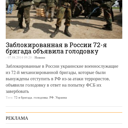
Заблокированная в России 72-я
бригада объявила голодовку
-
07.08.2014 09:20
-
Новини
Заблокированные в России украинские военнослужащие
из 72-й механизированной бригады, которые были
вынуждены отступить в РФ из-за атаки террористов,
объявили голодовку в ответ на попытку ФСБ их
завербовать
Теги:
72-я бригада
,
голодовка
,
РФ
,
Украина
РЕКЛАМА