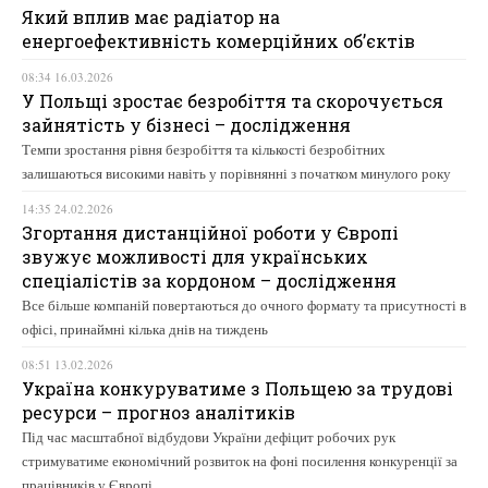
Який вплив має радіатор на
енергоефективність комерційних об’єктів
08:34 16.03.2026
У Польщі зростає безробіття та скорочується
зайнятість у бізнесі – дослідження
Темпи зростання рівня безробіття та кількості безробітних
залишаються високими навіть у порівнянні з початком минулого року
14:35 24.02.2026
Згортання дистанційної роботи у Європі
звужує можливості для українських
спеціалістів за кордоном – дослідження
Все більше компаній повертаються до очного формату та присутності в
офісі, принаймні кілька днів на тиждень
08:51 13.02.2026
Україна конкуруватиме з Польщею за трудові
ресурси – прогноз аналітиків
Під час масштабної відбудови України дефіцит робочих рук
стримуватиме економічний розвиток на фоні посилення конкуренції за
працівників у Європі