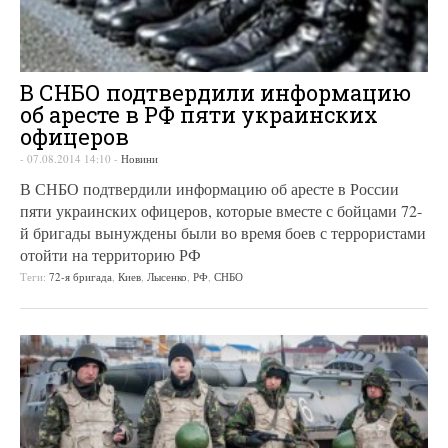
В СНБО подтвердили информацию
об аресте в РФ пяти украинских
офицеров
-
07.08.2014 14:10
-
Новини
В СНБО подтвердили информацию об аресте в России
пяти украинских офицеров, которые вместе с бойцами 72-
й бригады вынуждены были во время боев с террористами
отойти на территорию РФ
Теги:
72-я бригада
,
Киев
,
Лысенко
,
РФ
,
СНБО