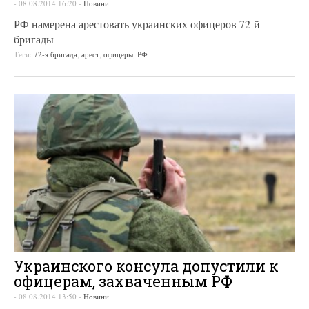
-
08.08.2014 16:20
-
Новини
РФ намерена арестовать украинских офицеров 72-й
бригады
Теги:
72-я бригада
,
арест
,
офицеры
,
РФ
Украинского консула допустили к
офицерам, захваченным РФ
-
08.08.2014 13:50
-
Новини