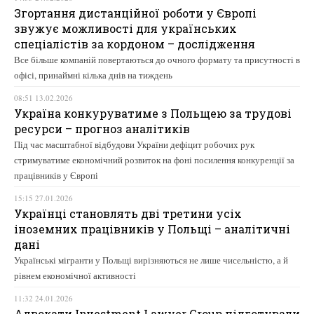
Згортання дистанційної роботи у Європі
звужує можливості для українських
спеціалістів за кордоном – дослідження
Все більше компаній повертаються до очного формату та присутності в
офісі, принаймні кілька днів на тиждень
08:51 13.02.2026
Україна конкуруватиме з Польщею за трудові
ресурси – прогноз аналітиків
Під час масштабної відбудови України дефіцит робочих рук
стримуватиме економічний розвиток на фоні посилення конкуренції за
працівників у Європі
15:15 27.01.2026
Українці становлять дві третини усіх
іноземних працівників у Польщі – аналітичні
дані
Українські мігранти у Польщі вирізняються не лише чисельністю, а й
рівнем економічної активності
11:32 24.01.2026
Адвокати Investment Lawyer Group підготували