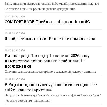
Втім, аналітики підкреслюють, що інформаційна деескалація поки що
не означає зниження реальних ризиків для українців
17:42 14.07.2026
COMFORTRADE: Трейдинг зі швидкістю 5G
10:51 08.07.2026
Як обрати вживаний iPhone і не помилитися
10:40 12.06.2026
Ринок праці Польщі у І кварталі 2026 року
демонструє перші ознаки стабілізації –
дослідження
Ситуація залишається неоднорідною залежно від сектору економіки
18:51 12.05.2026
В Україні пропонують дозволити створювати
«військові товариства»
На думку військовослужбовця багато державних функцій можна було б
передати ветеранам-підприємцям