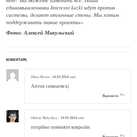
единомышленники Interesni kazki идут против
системы, делают отличные стены. Мы хотим
поддерживать такие проекты».
Фото: Алексей Макульский
КОМЕНТАРЯ;
Olena Skyrta
- 14.03.2014
said:
Антон симпатяга)
Відповісти
Oleksiy Malytskyy
- 19.03.2014
said:
потрібно поміняти ковролін.
Відповісти