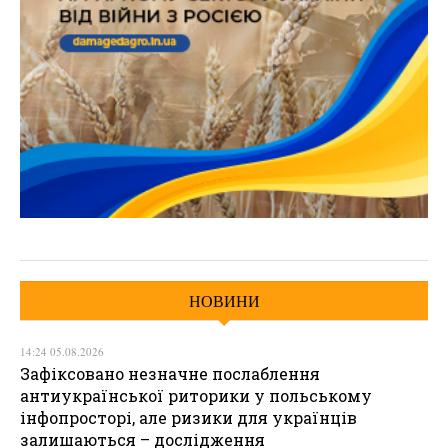
НОВИНИ
14:24 05.08.2026
Зафіксовано незначне послаблення
антиукраїнської риторики у польському
інфопросторі, але ризики для українців
залишаються – дослідження