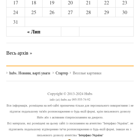
17
18
19
20
21
22
23
24
25
26
27
28
29
30
31
« Лип
Весь архів »
hubs. Новини, варті уваги
Стартер
Веселые картинки
Copyright © 2013-2024 Hubs
info (at) hubs.ua 095-555-74-92
Вся інформація, розміщена на веб-сайті призначена тільки для персонального використання і не
підлягає подальшому та/або розповсюдженню в будь-якій формі, крім письмового дозволу
Hubs або з активним гіперпосиланням на джерело.
Всі матеріали, які розміщені на цьому сайті із посиланням на агентство "Інтерфакс-Україна", не
підлягають подальшому відтворенню та/чи розповсюдженню в будь-якій формі, інакше як з
письмового дозволу агентства "
Інтерфакс-Україна
"