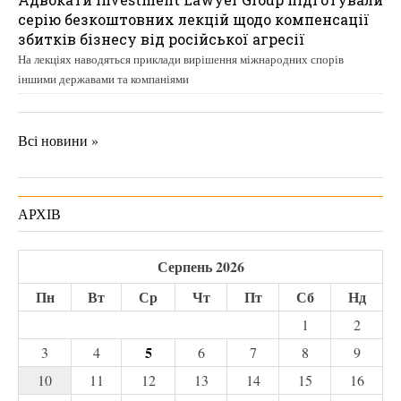
серію безкоштовних лекцій щодо компенсації
збитків бізнесу від російської агресії
На лекціях наводяться приклади вирішення міжнародних спорів
іншими державами та компаніями
Всі новини »
АРХІВ
Серпень 2026
Пн
Вт
Ср
Чт
Пт
Сб
Нд
1
2
5
3
4
6
7
8
9
10
11
12
13
14
15
16