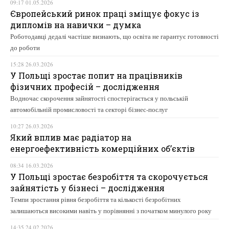
09:17 01.05.2026
Європейський ринок праці зміщує фокус із
дипломів на навички – думка
Роботодавці дедалі частіше визнають, що освіта не гарантує готовності
до роботи
15:28 26.03.2026
У Польщі зростає попит на працівників
фізичних професій – дослідження
Водночас скорочення зайнятості спостерігається у польській
автомобільній промисловості та секторі бізнес-послуг
10:27 26.03.2026
Який вплив має радіатор на
енергоефективність комерційних об’єктів
08:34 16.03.2026
У Польщі зростає безробіття та скорочується
зайнятість у бізнесі – дослідження
Темпи зростання рівня безробіття та кількості безробітних
залишаються високими навіть у порівнянні з початком минулого року
14:35 24.02.2026