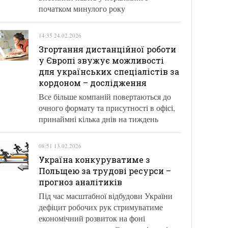
початком минулого року
14:35 24.02.2026
Згортання дистанційної роботи
у Європі звужує можливості
для українських спеціалістів за
кордоном – дослідження
Все більше компаній повертаються до
очного формату та присутності в офісі,
принаймні кілька днів на тиждень
08:51 13.02.2026
Україна конкуруватиме з
Польщею за трудові ресурси –
прогноз аналітиків
Під час масштабної відбудови України
дефіцит робочих рук стримуватиме
економічний розвиток на фоні