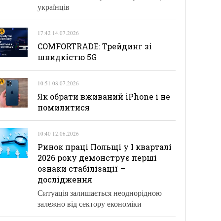
українців
17:42 14.07.2026
COMFORTRADE: Трейдинг зі
швидкістю 5G
10:51 08.07.2026
Як обрати вживаний iPhone і не
помилитися
10:40 12.06.2026
Ринок праці Польщі у І кварталі
2026 року демонструє перші
ознаки стабілізації –
дослідження
Ситуація залишається неоднорідною
залежно від сектору економіки