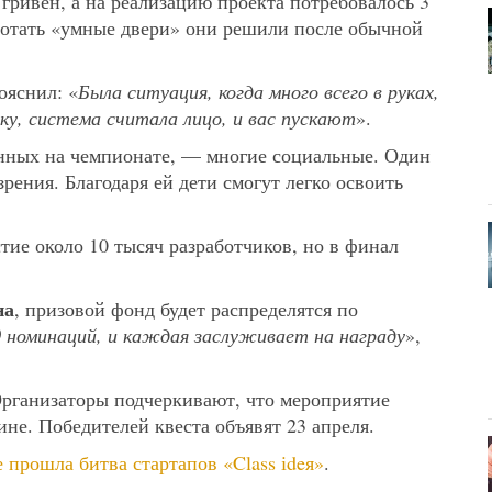
гривен, а на реализацию проекта потребовалось 3
аботать «умные двери» они решили после обычной
ояснил: «
Была ситуация, когда много всего в руках,
ку, система считала лицо, и вас пускают
».
нных на чемпионате, — многие социальные. Один
рения. Благодаря ей дети смогут легко освоить
тие около 10 тысяч разработчиков, но в финал
на
, призовой фонд будет распределятся по
0 номинаций, и каждая заслуживает на награду
»,
Организаторы подчеркивают, что мероприятие
ине. Победителей квеста объявят 23 апреля.
 прошла битва стартапов «Class іdeя»
.