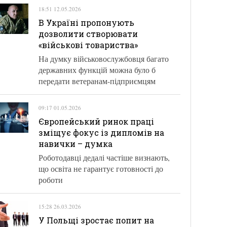
18:51 12.05.2026
В Україні пропонують
дозволити створювати
«військові товариства»
На думку військовослужбовця багато
державних функцій можна було б
передати ветеранам-підприємцям
09:17 01.05.2026
Європейський ринок праці
зміщує фокус із дипломів на
навички – думка
Роботодавці дедалі частіше визнають,
що освіта не гарантує готовності до
роботи
15:28 26.03.2026
У Польщі зростає попит на