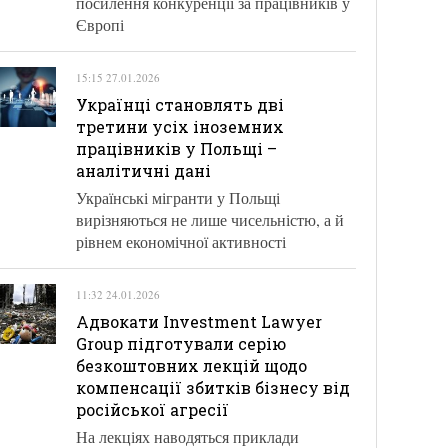
посилення конкуренції за працівників у
Європі
15:15 27.01.2026
Українці становлять дві
третини усіх іноземних
працівників у Польщі –
аналітичні дані
Українські мігранти у Польщі
вирізняються не лише чисельністю, а й
рівнем економічної активності
11:32 24.01.2026
Адвокати Investment Lawyer
Group підготували серію
безкоштовних лекцій щодо
компенсації збитків бізнесу від
російської агресії
На лекціях наводяться приклади