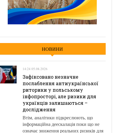
НОВИНИ
14:24 05.08.2026
Зафіксовано незначне
послаблення антиукраїнської
риторики у польському
інфопросторі, але ризики для
українців залишаються –
дослідження
Втім, аналітики підкреслюють, що
інформаційна деескалація поки що не
означає зниження реальних ризиків для