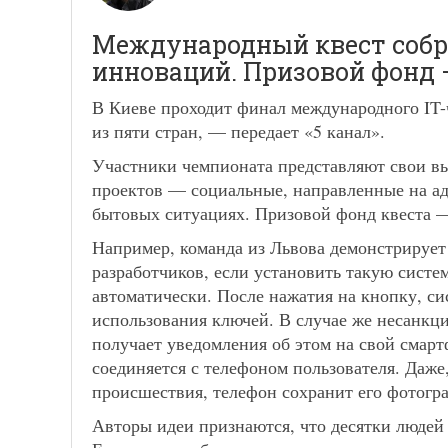
Международный квест собра
инноваций. Призовой фонд –
В Киеве проходит финал международного IT-
из пяти стран, — передает «5 канал».
Участники чемпионата представляют свои вы
проектов — социальные, направленные на а
бытовых ситуациях. Призовой фонд квеста —
Например, команда из Львова демонстрирует
разработчиков, если установить такую ​​сист
автоматически. После нажатия на кнопку, си
использования ключей. В случае же несанкц
получает уведомления об этом на свой смар
соединяется с телефоном пользователя. Даже,
происшествия, телефон сохранит его фотогра
Авторы идеи признаются, что десятки людей 