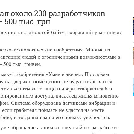
л около 200 разработчиков
 500 тыс. грн
чемпионата «Золотой байт», собравший участников
соко-технологические изобретения. Многие из
даптацию людей с ограниченными возможностями в
 500 тыс. гривен.
 макет изобретения «Умные двери». По словам
ему на дверях в помещении, те будут открываться
стема «считывает» лицо и двери отворяются без
ионированного доступа, владелец жилья мгновенно
тфон. Система оборудована датчиками вибрации и
 если грабителя поймать не удастся на месте
фию, и тогда шансы на его поимку увеличатся.
уже обращались к ним за покупкой их разработки.