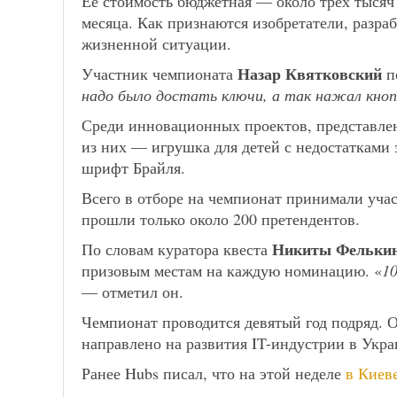
Ее стоимость бюджетная — около трех тысяч 
месяца. Как признаются изобретатели, разр
жизненной ситуации.
Назар Квятковский
Участник чемпионата
п
надо было достать ключи, а так нажал кноп
Среди инновационных проектов, представле
из них — игрушка для детей с недостатками з
шрифт Брайля.
Всего в отборе на чемпионат принимали учас
прошли только около 200 претендентов.
Никиты Фельки
По словам куратора квеста
призовым местам на каждую номинацию. «
1
— отметил он.
Чемпионат проводится девятый год подряд. 
направлено на развития IT-индустрии в Укра
Ранее Hubs писал, что на этой неделе
в Киеве