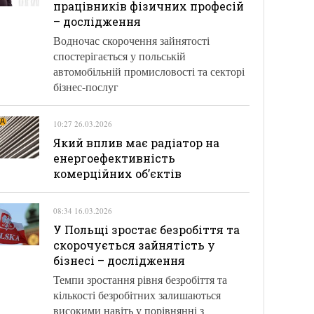
працівників фізичних професій
– дослідження
Водночас скорочення зайнятості
спостерігається у польській
автомобільній промисловості та секторі
бізнес-послуг
10:27 26.03.2026
Який вплив має радіатор на
енергоефективність
комерційних об’єктів
08:34 16.03.2026
У Польщі зростає безробіття та
скорочується зайнятість у
бізнесі – дослідження
Темпи зростання рівня безробіття та
кількості безробітних залишаються
високими навіть у порівнянні з