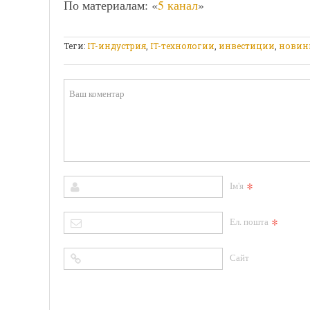
По материалам: «
5 канал
»
Теги:
IT-индустрия
,
IT-технологии
,
инвестиции
,
новин
*
Ім'я
*
Ел. пошта
Сайт