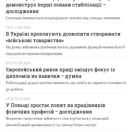
демонструє перші ознаки стабілізації –
дослідження
Ситуація залишається неоднорідною залежно від сектору економіки
18:51 12.05.2026
В Україні пропонують дозволити створювати
«військові товариства»
На думку військовослужбовця багато державних функцій можна було б
передати ветеранам-підприємцям
09:17 01.05.2026
Європейський ринок праці зміщує фокус із
дипломів на навички – думка
Роботодавці дедалі частіше визнають, що освіта не гарантує готовності
до роботи
15:28 26.03.2026
У Польщі зростає попит на працівників
фізичних професій – дослідження
Водночас скорочення зайнятості спостерігається у польській
автомобільній промисловості та секторі бізнес-послуг