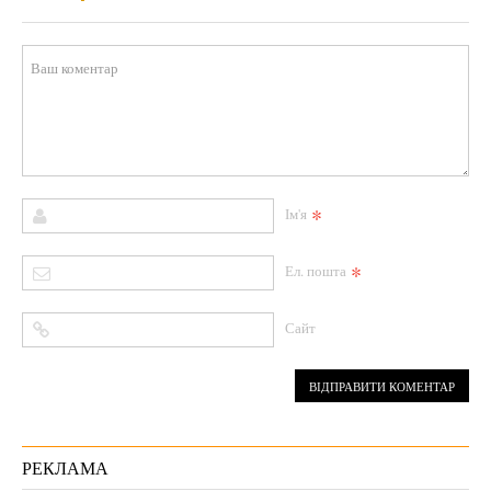
*
Ім'я
*
Ел. пошта
Сайт
РЕКЛАМА