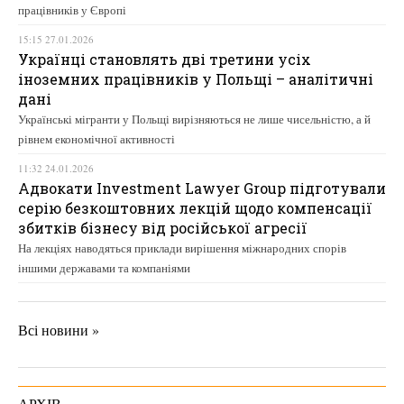
працівників у Європі
15:15 27.01.2026
Українці становлять дві третини усіх
іноземних працівників у Польщі – аналітичні
дані
Українські мігранти у Польщі вирізняються не лише чисельністю, а й
рівнем економічної активності
11:32 24.01.2026
Адвокати Investment Lawyer Group підготували
серію безкоштовних лекцій щодо компенсації
збитків бізнесу від російської агресії
На лекціях наводяться приклади вирішення міжнародних спорів
іншими державами та компаніями
Всі новини »
АРХІВ