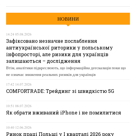
НОВИНИ
14:24 05.08.2026
Зафіксовано незначне послаблення
антиукраїнської риторики у польському
інфопросторі, але ризики для українців
залишаються – дослідження
Втім, аналітики підкреслюють, що інформаційна деескалація поки що
не означає зниження реальних ризиків для українців
17:42 14.07.2026
COMFORTRADE: Трейдинг зі швидкістю 5G
10:51 08.07.2026
Як обрати вживаний iPhone і не помилитися
10:40 12.06.2026
Ринок праці Польщі у І кварталі 2026 року