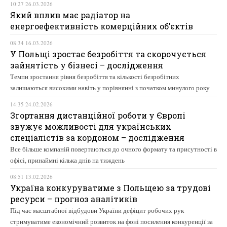
10:27 26.03.2026
Який вплив має радіатор на
енергоефективність комерційних об’єктів
08:34 16.03.2026
У Польщі зростає безробіття та скорочується
зайнятість у бізнесі – дослідження
Темпи зростання рівня безробіття та кількості безробітних
залишаються високими навіть у порівнянні з початком минулого року
14:35 24.02.2026
Згортання дистанційної роботи у Європі
звужує можливості для українських
спеціалістів за кордоном – дослідження
Все більше компаній повертаються до очного формату та присутності в
офісі, принаймні кілька днів на тиждень
08:51 13.02.2026
Україна конкуруватиме з Польщею за трудові
ресурси – прогноз аналітиків
Під час масштабної відбудови України дефіцит робочих рук
стримуватиме економічний розвиток на фоні посилення конкуренції за