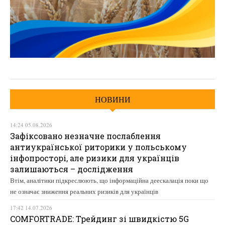
НОВИНИ
14:24 05.08.2026
Зафіксовано незначне послаблення
антиукраїнської риторики у польському
інфопросторі, але ризики для українців
залишаються – дослідження
Втім, аналітики підкреслюють, що інформаційна деескалація поки що
не означає зниження реальних ризиків для українців
17:42 14.07.2026
COMFORTRADE: Трейдинг зі швидкістю 5G