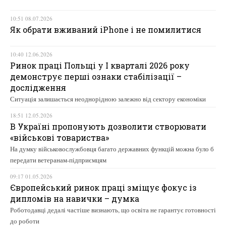
10:51 08.07.2026
Як обрати вживаний iPhone і не помилитися
10:40 12.06.2026
Ринок праці Польщі у І кварталі 2026 року
демонструє перші ознаки стабілізації –
дослідження
Ситуація залишається неоднорідною залежно від сектору економіки
18:51 12.05.2026
В Україні пропонують дозволити створювати
«військові товариства»
На думку військовослужбовця багато державних функцій можна було б
передати ветеранам-підприємцям
09:17 01.05.2026
Європейський ринок праці зміщує фокус із
дипломів на навички – думка
Роботодавці дедалі частіше визнають, що освіта не гарантує готовності
до роботи