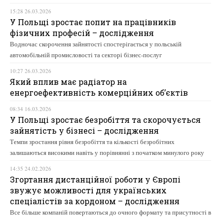
15:28 26.03.2026
У Польщі зростає попит на працівників
фізичних професій – дослідження
Водночас скорочення зайнятості спостерігається у польській
автомобільній промисловості та секторі бізнес-послуг
10:27 26.03.2026
Який вплив має радіатор на
енергоефективність комерційних об’єктів
08:34 16.03.2026
У Польщі зростає безробіття та скорочується
зайнятість у бізнесі – дослідження
Темпи зростання рівня безробіття та кількості безробітних
залишаються високими навіть у порівнянні з початком минулого року
14:35 24.02.2026
Згортання дистанційної роботи у Європі
звужує можливості для українських
спеціалістів за кордоном – дослідження
Все більше компаній повертаються до очного формату та присутності в