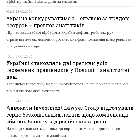
офісі, принаймні кілька днів на тиждень
08:51 13.02.2026
Україна конкуруватиме з Польщею за трудові
ресурси – прогноз аналітиків
Під час масштабної відбудови України дефіцит робочих рук
стримуватиме економічний розвиток на фоні посилення конкуренції за
працівників у Європі
15:15 27.01.2026
Українці становлять дві третини усіх
іноземних працівників у Польщі – аналітичні
дані
Українські мігранти у Польщі вирізняються не лише чисельністю, а й
рівнем економічної активності
11:32 24.01.2026
Адвокати Investment Lawyer Group підготували
серію безкоштовних лекцій щодо компенсації
збитків бізнесу від російської агресії
На лекціях наводяться приклади вирішення міжнародних спорів
іншими державами та компаніями