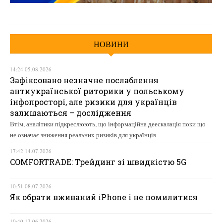
НОВИНИ
14:24 05.08.2026
Зафіксовано незначне послаблення
антиукраїнської риторики у польському
інфопросторі, але ризики для українців
залишаються – дослідження
Втім, аналітики підкреслюють, що інформаційна деескалація поки що
не означає зниження реальних ризиків для українців
17:42 14.07.2026
COMFORTRADE: Трейдинг зі швидкістю 5G
10:51 08.07.2026
Як обрати вживаний iPhone і не помилитися
10:40 12.06.2026