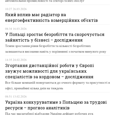
автомобільній промисловості та секторі бізнес-послуг
10:27 26.03.2026
Який вплив має радіатор на
енергоефективність комерційних об’єктів
08:34 16.03.2026
У Польщі зростає безробіття та скорочується
зайнятість у бізнесі – дослідження
Темпи зростання рівня безробіття та кількості безробітних
залишаються високими навіть у порівнянні з початком минулого року
14:35 24.02.2026
Згортання дистанційної роботи у Європі
звужує можливості для українських
спеціалістів за кордоном – дослідження
Все більше компаній повертаються до очного формату та присутності в
офісі, принаймні кілька днів на тиждень
08:51 13.02.2026
Україна конкуруватиме з Польщею за трудові
ресурси – прогноз аналітиків
Під час масштабної відбудови України дефіцит робочих рук