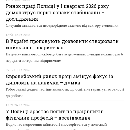
Ринок праці Польщі у І кварталі 2026 року
демонструє перші ознаки стабілізації –
дослідження
Ситуація залишається неоднорідною залежно від сектору економіки
18:51 12.05.2026
В Україні пропонують дозволити створювати
«військові товариства»
На думку військовослужбовця багато державних функцій можна було б
передати ветеранам-підприємцям
09:17 01.05.2026
Європейський ринок праці зміщує фокус із
дипломів на навички – думка
Роботодавці дедалі частіше визнають, що освіта не гарантує готовності
до роботи
15:28 26.03.2026
У Польщі зростає попит на працівників
фізичних професій – дослідження
Водночас скорочення зайнятості спостерігається у польській