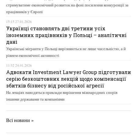
стримуватиме економічний розвиток на фоні посилення конкуренції за
працівників у Європі
15:15 27.01.2026
Українці становлять дві третини усіх
іноземних працівників у Польщі – аналітичні
дані
Українські мігранти у Польщі вирізняються не лише чисельністю, а й
рівнем економічної активності
11:32 24.01.2026
Адвокати Investment Lawyer Group підготували
серію безкоштовних лекцій щодо компенсації
збитків бізнесу від російської агресії
На лекціях наводяться приклади вирішення міжнародних спорів
іншими державами та компаніями
Всі новини »