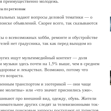
тся преимущественно молодежь.
сы по регионам
тальных задают вопросы деловой тематики — о
поиске объявлений. Скорее всего, так сказываются
сы о всевозможных хобби, ремонте и обустройстве
елей нет градусника, так как перед выходом из
ругих ищут мультимедийный контент — доля
и музыки здесь почти на 1,5% выше, чем в среднем
доровье и лекарствах. Возможно, потому что
го возраста.
венным транспортом и эзотерикой — они чаще
кие молитвы» или «что значит приснились ужи».
ивают про внешний вид, одежду, обувь. Жители
нимательнее других следят за телевизионными ток-
 многие поисковые запросы поступают от туристов.