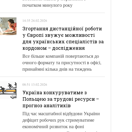
початком минулого року
14:35 24.02.2026
Згортання дистанційної роботи
у Європі звужує можливості
для українських спеціалістів за
кордоном – дослідження
Все більше компаній повертаються до
очного формату та присутності в офісі,
принаймні кілька днів на тиждень
08:51 13.02.2026
Україна конкуруватиме з
Польщею за трудові ресурси –
прогноз аналітиків
Під час масштабної відбудови України
дефіцит робочих рук стримуватиме
економічний розвиток на фоні