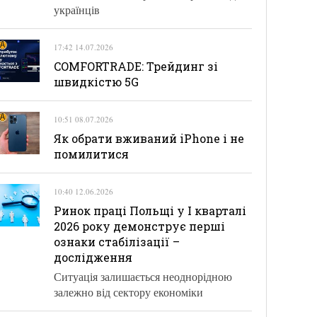
українців
17:42 14.07.2026
COMFORTRADE: Трейдинг зі
швидкістю 5G
10:51 08.07.2026
Як обрати вживаний iPhone і не
помилитися
10:40 12.06.2026
Ринок праці Польщі у І кварталі
2026 року демонструє перші
ознаки стабілізації –
дослідження
Ситуація залишається неоднорідною
залежно від сектору економіки