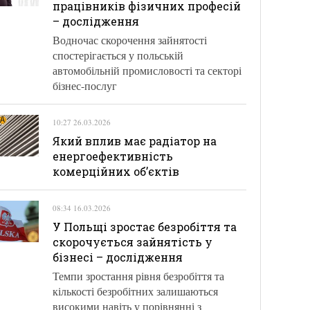
працівників фізичних професій
– дослідження
Водночас скорочення зайнятості
спостерігається у польській
автомобільній промисловості та секторі
бізнес-послуг
10:27 26.03.2026
Який вплив має радіатор на
енергоефективність
комерційних об’єктів
08:34 16.03.2026
У Польщі зростає безробіття та
скорочується зайнятість у
бізнесі – дослідження
Темпи зростання рівня безробіття та
кількості безробітних залишаються
високими навіть у порівнянні з