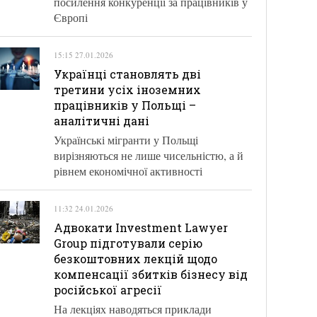
посилення конкуренції за працівників у
Європі
15:15 27.01.2026
Українці становлять дві
третини усіх іноземних
працівників у Польщі –
аналітичні дані
Українські мігранти у Польщі
вирізняються не лише чисельністю, а й
рівнем економічної активності
11:32 24.01.2026
Адвокати Investment Lawyer
Group підготували серію
безкоштовних лекцій щодо
компенсації збитків бізнесу від
російської агресії
На лекціях наводяться приклади