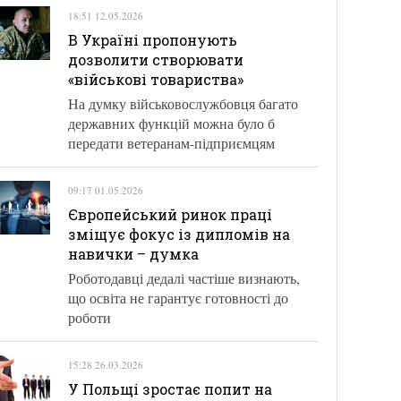
18:51 12.05.2026
В Україні пропонують
дозволити створювати
«військові товариства»
На думку військовослужбовця багато
державних функцій можна було б
передати ветеранам-підприємцям
09:17 01.05.2026
Європейський ринок праці
зміщує фокус із дипломів на
навички – думка
Роботодавці дедалі частіше визнають,
що освіта не гарантує готовності до
роботи
15:28 26.03.2026
У Польщі зростає попит на