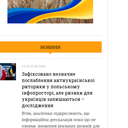
НОВИНИ
14:24 05.08.2026
Зафіксовано незначне
послаблення антиукраїнської
риторики у польському
інфопросторі, але ризики для
українців залишаються –
дослідження
Втім, аналітики підкреслюють, що
інформаційна деескалація поки що не
означає зниження реальних ризиків для