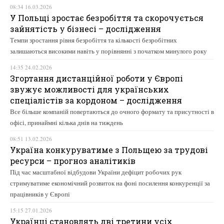
08:34 16.03.2026
У Польщі зростає безробіття та скорочується
зайнятість у бізнесі – дослідження
Темпи зростання рівня безробіття та кількості безробітних
залишаються високими навіть у порівнянні з початком минулого року
14:35 24.02.2026
Згортання дистанційної роботи у Європі
звужує можливості для українських
спеціалістів за кордоном – дослідження
Все більше компаній повертаються до очного формату та присутності в
офісі, принаймні кілька днів на тиждень
08:51 13.02.2026
Україна конкуруватиме з Польщею за трудові
ресурси – прогноз аналітиків
Під час масштабної відбудови України дефіцит робочих рук
стримуватиме економічний розвиток на фоні посилення конкуренції за
працівників у Європі
15:15 27.01.2026
Українці становлять дві третини усіх