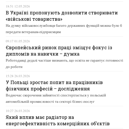
18:51 12.05.2026
В Україні пропонують дозволити створювати
«військові товариства»
На думку військовослужбовця багато державних функцій можна було б
передати ветеранам-підприємцям
09:17 01.05.2026
Європейський ринок праці зміщує фокус із
дипломів на навички – думка
Роботодавці дедалі частіше визнають, що освіта не гарантує готовності
до роботи
15:28 26.03.2026
У Польщі зростає попит на працівників
фізичних професій – дослідження
Водночас скорочення зайнятості спостерігається у польській
автомобільній промисловості та секторі бізнес-послуг
10:27 26.03.2026
Який вплив має радіатор на
енергоефективність комерційних об’єктів