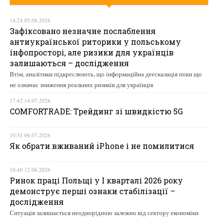
14:24 05.08.2026
Зафіксовано незначне послаблення
антиукраїнської риторики у польському
інфопросторі, але ризики для українців
залишаються – дослідження
Втім, аналітики підкреслюють, що інформаційна деескалація поки що
не означає зниження реальних ризиків для українців
17:42 14.07.2026
COMFORTRADE: Трейдинг зі швидкістю 5G
10:51 08.07.2026
Як обрати вживаний iPhone і не помилитися
10:40 12.06.2026
Ринок праці Польщі у І кварталі 2026 року
демонструє перші ознаки стабілізації –
дослідження
Ситуація залишається неоднорідною залежно від сектору економіки