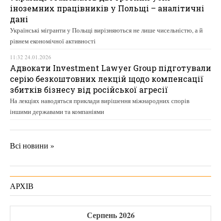
іноземних працівників у Польщі – аналітичні
дані
Українські мігранти у Польщі вирізняються не лише чисельністю, а й
рівнем економічної активності
11:32 24.01.2026
Адвокати Investment Lawyer Group підготували
серію безкоштовних лекцій щодо компенсації
збитків бізнесу від російської агресії
На лекціях наводяться приклади вирішення міжнародних спорів
іншими державами та компаніями
Всі новини »
АРХІВ
Серпень 2026