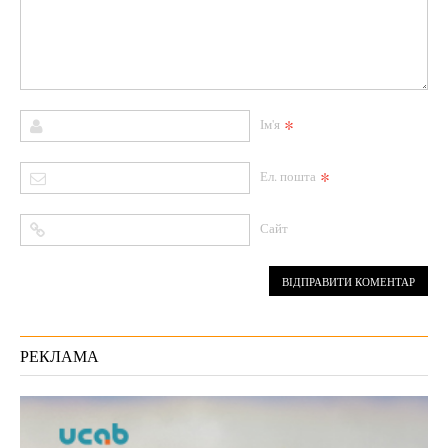
*
Ім'я
*
Ел. пошта
Сайт
РЕКЛАМА