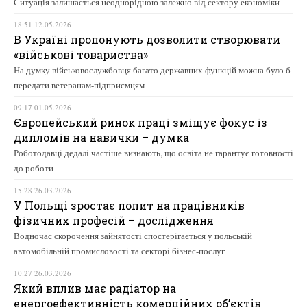
Ситуація залишається неоднорідною залежно від сектору економіки
18:51 12.05.2026
В Україні пропонують дозволити створювати
«військові товариства»
На думку військовослужбовця багато державних функцій можна було б
передати ветеранам-підприємцям
09:17 01.05.2026
Європейський ринок праці зміщує фокус із
дипломів на навички – думка
Роботодавці дедалі частіше визнають, що освіта не гарантує готовності
до роботи
15:28 26.03.2026
У Польщі зростає попит на працівників
фізичних професій – дослідження
Водночас скорочення зайнятості спостерігається у польській
автомобільній промисловості та секторі бізнес-послуг
10:27 26.03.2026
Який вплив має радіатор на
енергоефективність комерційних об’єктів