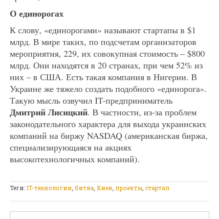
О единорогах
К слову, «единорогами» называют стартапы в $1
млрд. В мире таких, по подсчетам организаторов
мероприятия, 229, их совокупная стоимость – $800
млрд. Они находятся в 20 странах, при чем 52% из
них – в США. Есть такая компания в Нигерии. В
Украине же тяжело создать подобного «единорога».
Такую мысль озвучил IT-предприниматель
Дмитрий Лисицкий
. В частности, из-за проблем
законодательного характера для выхода украинских
компаний на биржу NASDAQ (американская биржа,
специализирующаяся на акциях
высокотехнологичных компаний).
Теги:
IT-технологии
,
битва
,
Киев
,
проекты
,
стартап