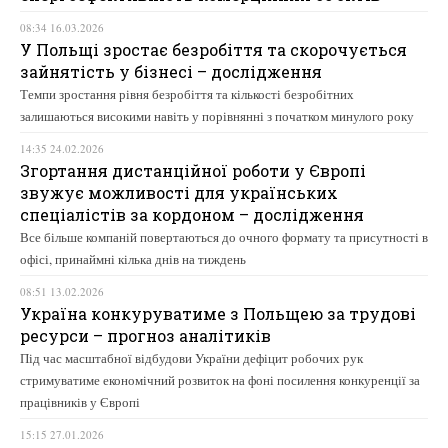
08:34 16.03.2026
У Польщі зростає безробіття та скорочується
зайнятість у бізнесі – дослідження
Темпи зростання рівня безробіття та кількості безробітних
залишаються високими навіть у порівнянні з початком минулого року
14:35 24.02.2026
Згортання дистанційної роботи у Європі
звужує можливості для українських
спеціалістів за кордоном – дослідження
Все більше компаній повертаються до очного формату та присутності в
офісі, принаймні кілька днів на тиждень
08:51 13.02.2026
Україна конкуруватиме з Польщею за трудові
ресурси – прогноз аналітиків
Під час масштабної відбудови України дефіцит робочих рук
стримуватиме економічний розвиток на фоні посилення конкуренції за
працівників у Європі
15:15 27.01.2026