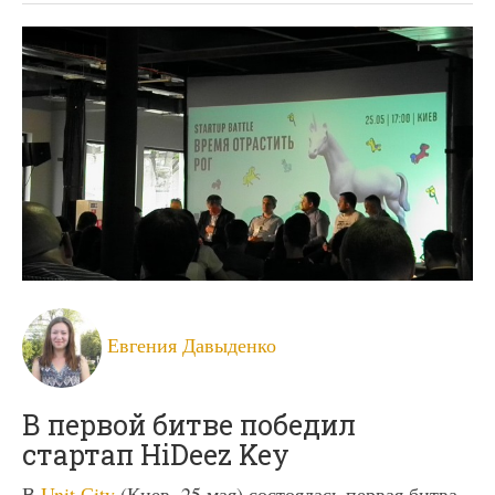
Евгения Давыденко
В первой битве победил
стартап HiDeez Key
В
Unit.Сity
(Киев, 25 мая) состоялась первая битва