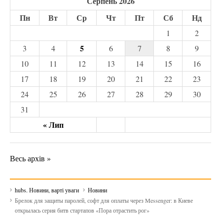
Серпень 2026
Пн
Вт
Ср
Чт
Пт
Сб
Нд
1
2
5
3
4
6
7
8
9
10
11
12
13
14
15
16
17
18
19
20
21
22
23
24
25
26
27
28
29
30
31
« Лип
Весь архів »
hubs. Новини, варті уваги
Новини
Брелок для защиты паролей, софт для оплаты через Messenger: в Киеве
открылась серия битв стартапов «Пора отрастить рог»