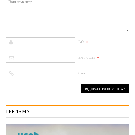
*
Ім'я
*
Ел. пошта
Сайт
РЕКЛАМА