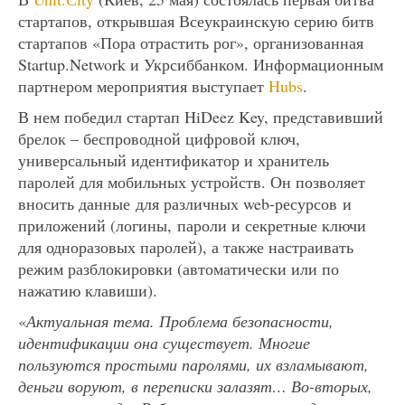
стартапов, открывшая Всеукраинскую серию битв
стартапов «Пора отрастить рог», организованная
Startup.Network и Укрсиббанком. Информационным
партнером мероприятия выступает
Hubs
.
В нем победил стартап HiDeez Key, представивший
брелок – беспроводной цифровой ключ,
универсальный идентификатор и хранитель
паролей для мобильных устройств. Он позволяет
вносить данные для различных web-ресурсов и
приложений (логины, пароли и секретные ключи
для одноразовых паролей), а также настраивать
режим разблокировки (автоматически или по
нажатию клавиши).
«
Актуальная тема. Проблема безопасности,
идентификации она существует. Многие
пользуются простыми паролями, их взламывают,
деньги воруют, в переписки залазят… Во-вторых,