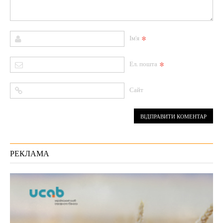
*
Ім'я
*
Ел. пошта
Сайт
РЕКЛАМА