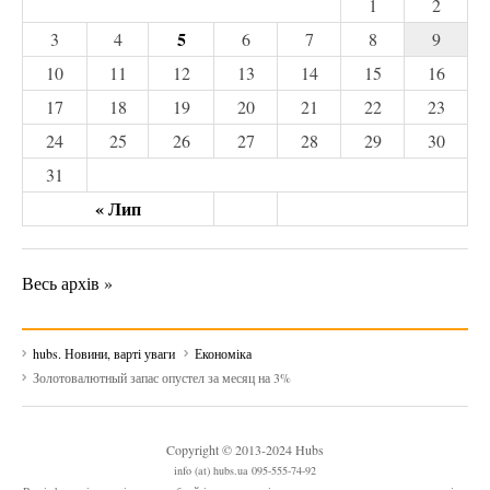
1
2
5
3
4
6
7
8
9
10
11
12
13
14
15
16
17
18
19
20
21
22
23
24
25
26
27
28
29
30
31
« Лип
Весь архів »
hubs. Новини, варті уваги
Економіка
Золотовалютный запас опустел за месяц на 3%
Copyright © 2013-2024 Hubs
info (at) hubs.ua 095-555-74-92