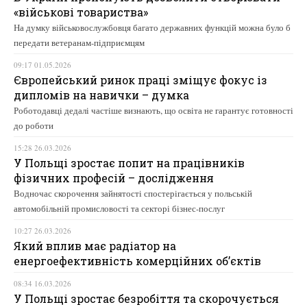
«військові товариства»
На думку військовослужбовця багато державних функцій можна було б
передати ветеранам-підприємцям
09:17 01.05.2026
Європейський ринок праці зміщує фокус із
дипломів на навички – думка
Роботодавці дедалі частіше визнають, що освіта не гарантує готовності
до роботи
15:28 26.03.2026
У Польщі зростає попит на працівників
фізичних професій – дослідження
Водночас скорочення зайнятості спостерігається у польській
автомобільній промисловості та секторі бізнес-послуг
10:27 26.03.2026
Який вплив має радіатор на
енергоефективність комерційних об’єктів
08:34 16.03.2026
У Польщі зростає безробіття та скорочується