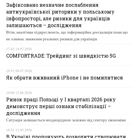
Зафіксовано незначне послаблення
антиукраїнської риторики у польському
інфопросторі, але ризики для українців
залишаються – дослідження
Втім, аналітики підкреслюють, що інформаційна деескалація поки що
не означає зниження реальних ризиків для українців
17:42 14.07.2026
COMFORTRADE: Трейдинг зі швидкістю 5G
10:51 08.07.2026
Як обрати вживаний iPhone і не помилитися
10:40 12.06.2026
Ринок праці Польщі у І кварталі 2026 року
демонструє перші ознаки стабілізації –
дослідження
Ситуація залишається неоднорідною залежно від сектору економіки
18:51 12.05.2026
В Україні пропонують дозволити створювати