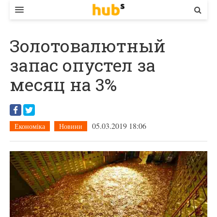
ВЛАДА
Золотовалютный
ЕКОНОМІКА
запас опустел за
БІЗНЕС
месяц на 3%
СТАРТЕР
КОНТАКТИ
05.03.2019 18:06
Економіка
Новини