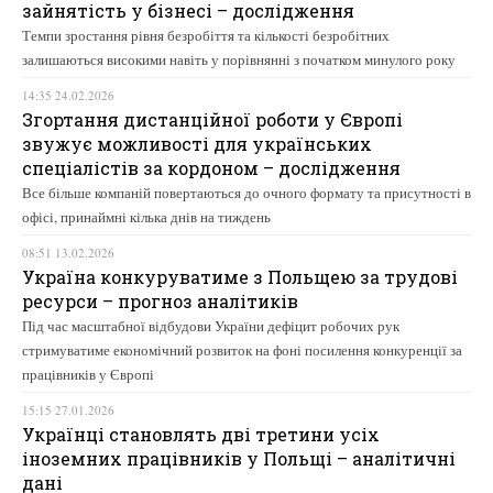
зайнятість у бізнесі – дослідження
Темпи зростання рівня безробіття та кількості безробітних
залишаються високими навіть у порівнянні з початком минулого року
14:35 24.02.2026
Згортання дистанційної роботи у Європі
звужує можливості для українських
спеціалістів за кордоном – дослідження
Все більше компаній повертаються до очного формату та присутності в
офісі, принаймні кілька днів на тиждень
08:51 13.02.2026
Україна конкуруватиме з Польщею за трудові
ресурси – прогноз аналітиків
Під час масштабної відбудови України дефіцит робочих рук
стримуватиме економічний розвиток на фоні посилення конкуренції за
працівників у Європі
15:15 27.01.2026
Українці становлять дві третини усіх
іноземних працівників у Польщі – аналітичні
дані