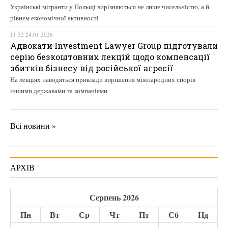
Українські мігранти у Польщі вирізняються не лише чисельністю, а й
рівнем економічної активності
11:32 24.01.2026
Адвокати Investment Lawyer Group підготували
серію безкоштовних лекцій щодо компенсації
збитків бізнесу від російської агресії
На лекціях наводяться приклади вирішення міжнародних спорів
іншими державами та компаніями
Всі новини »
АРХІВ
Серпень 2026
Пн
Вт
Ср
Чт
Пт
Сб
Нд