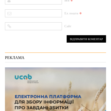
*
Ім'я
*
Ел. пошта
Сайт
РЕКЛАМА