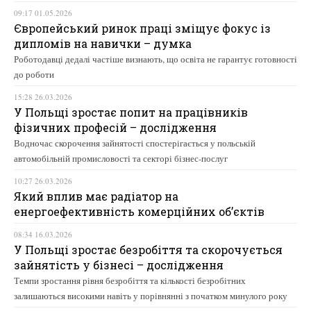
09:17 01.05.2026
Європейський ринок праці зміщує фокус із
дипломів на навички – думка
Роботодавці дедалі частіше визнають, що освіта не гарантує готовності
до роботи
15:28 26.03.2026
У Польщі зростає попит на працівників
фізичних професій – дослідження
Водночас скорочення зайнятості спостерігається у польській
автомобільній промисловості та секторі бізнес-послуг
10:27 26.03.2026
Який вплив має радіатор на
енергоефективність комерційних об’єктів
08:34 16.03.2026
У Польщі зростає безробіття та скорочується
зайнятість у бізнесі – дослідження
Темпи зростання рівня безробіття та кількості безробітних
залишаються високими навіть у порівнянні з початком минулого року