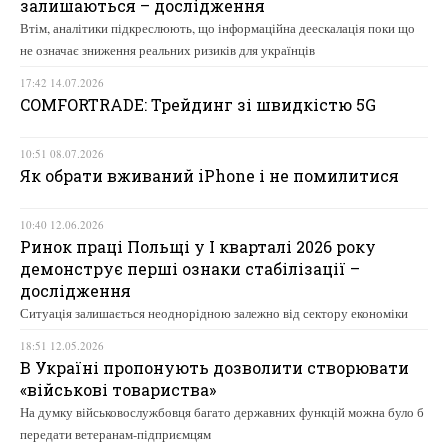
залишаються – дослідження
Втім, аналітики підкреслюють, що інформаційна деескалація поки що
не означає зниження реальних ризиків для українців
17:42 14.07.2026
COMFORTRADE: Трейдинг зі швидкістю 5G
10:51 08.07.2026
Як обрати вживаний iPhone і не помилитися
10:40 12.06.2026
Ринок праці Польщі у І кварталі 2026 року
демонструє перші ознаки стабілізації –
дослідження
Ситуація залишається неоднорідною залежно від сектору економіки
18:51 12.05.2026
В Україні пропонують дозволити створювати
«військові товариства»
На думку військовослужбовця багато державних функцій можна було б
передати ветеранам-підприємцям