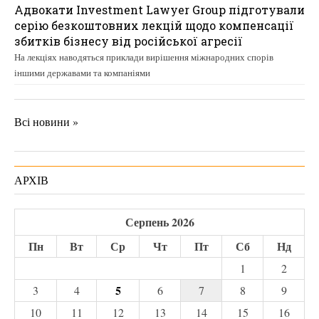
Адвокати Investment Lawyer Group підготували
серію безкоштовних лекцій щодо компенсації
збитків бізнесу від російської агресії
На лекціях наводяться приклади вирішення міжнародних спорів
іншими державами та компаніями
Всі новини »
АРХІВ
Серпень 2026
Пн
Вт
Ср
Чт
Пт
Сб
Нд
1
2
5
3
4
6
7
8
9
10
11
12
13
14
15
16