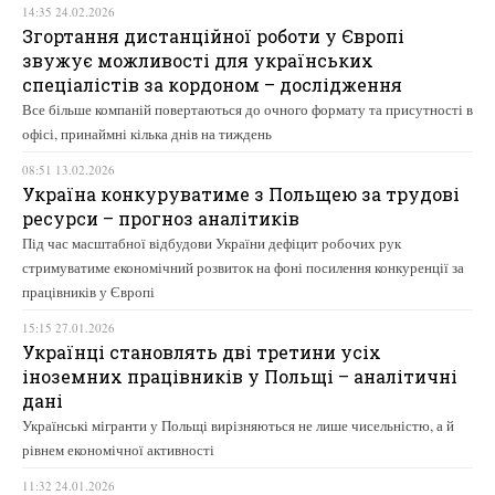
14:35 24.02.2026
Згортання дистанційної роботи у Європі
звужує можливості для українських
спеціалістів за кордоном – дослідження
Все більше компаній повертаються до очного формату та присутності в
офісі, принаймні кілька днів на тиждень
08:51 13.02.2026
Україна конкуруватиме з Польщею за трудові
ресурси – прогноз аналітиків
Під час масштабної відбудови України дефіцит робочих рук
стримуватиме економічний розвиток на фоні посилення конкуренції за
працівників у Європі
15:15 27.01.2026
Українці становлять дві третини усіх
іноземних працівників у Польщі – аналітичні
дані
Українські мігранти у Польщі вирізняються не лише чисельністю, а й
рівнем економічної активності
11:32 24.01.2026