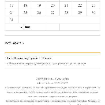
17
18
19
20
21
22
23
24
25
26
27
28
29
30
31
« Лип
Весь архів »
hubs. Новини, варті уваги
Новини
«Женевская четверка» договорилась о разоружении протестующих
Copyright © 2013-2024 Hubs
info (at) hubs.ua 095-555-74-92
Вся інформація, розміщена на веб-сайті призначена тільки для персонального використання і не
підлягає подальшому та/або розповсюдженню в будь-якій формі, крім письмового дозволу
Hubs або з активним гіперпосиланням на джерело.
Всі матеріали, які розміщені на цьому сайті із посиланням на агентство "Інтерфакс-Україна", не