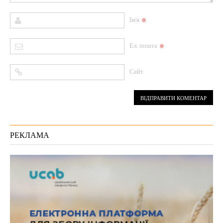
*
Ім'я
*
Ел. пошта
Сайт
РЕКЛАМА