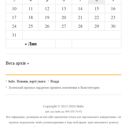
10
11
12
13
14
15
16
17
18
19
20
21
22
23
24
25
26
27
28
29
30
31
« Лип
Весь архів »
hubs. Новини, варті уваги
Влада
Зеленский призвал нардепов принять изменения в Конституцию
Copyright © 2013-2024 Hubs
info (at) hubs.ua 095-555-74-92
Вся інформація, розміщена на веб-сайті призначена тільки для персонального використання і не
підлягає подальшому та/або розповсюдженню в будь-якій формі, крім письмового дозволу