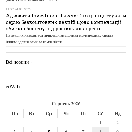
11:32 24.01.2026
Адвокати Investment Lawyer Group підготували
серію безкоштовних лекцій щодо компенсації
збитків бізнесу від російської агресії
На лекціях наводяться приклади вирішення міжнародних спорів
іншими державами та компаніями
Всі новини »
АРХІВ
Серпень 2026
Пн
Вт
Ср
Чт
Пт
Сб
Нд
1
2
5
3
4
6
7
8
9