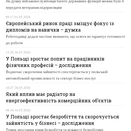
На думку військовослужбовця багато державних функцій можна було б
передати ветеранам-підприємцям
09:17 01.05.2026
Європейський ринок праці зміщує фокус із
дипломів на навички – думка
Роботодавці дедалі частіше визнають, що освіта не гарантує готовності
до роботи
15:28 26.03.2026
У Польщі зростає попит на працівників
фізичних професій – дослідження
Водночас скорочення зайнятості спостерігається у польській
автомобільній промисловості та секторі бізнес-послуг
10:27 26.03.2026
Який вплив має радіатор на
енергоефективність комерційних об’єктів
08:34 16.03.2026
У Польщі зростає безробіття та скорочується
зайнятість у бізнесі – дослідження
Темпи зростання рівня безробіття та кількості безробітних