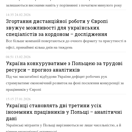
залишаються високими навіть у порівнянні з початком минулого року
14:35 24.02.2026
Згортання дистанційної роботи у Європі
звужує можливості для українських
спеціалістів за кордоном – дослідження
Все більше компаній повертаються до очного формату та присутності в
офісі, принаймні кілька днів на тиждень
08:51 13.02.2026
Україна конкуруватиме з Польщею за трудові
ресурси – прогноз аналітиків
Під час масштабної відбудови України дефіцит робочих рук
стримуватиме економічний розвиток на фоні посилення конкуренції за
працівників у Європі
15:15 27.01.2026
Українці становлять дві третини усіх
іноземних працівників у Польщі – аналітичні
дані
Українські мігранти у Польщі вирізняються не лише чисельністю, а й
рівнем економічної активності