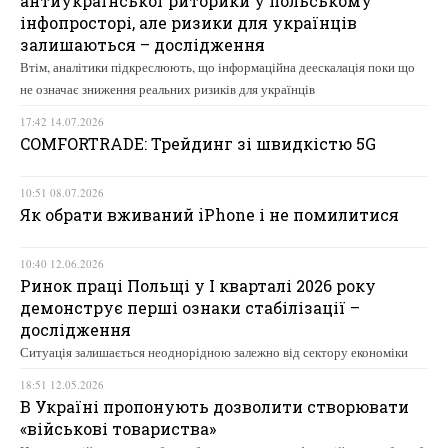
антиукраїнської риторики у польському
інфопросторі, але ризики для українців
залишаються – дослідження
Втім, аналітики підкреслюють, що інформаційна деескалація поки що
не означає зниження реальних ризиків для українців
17:42 14.07.2026
COMFORTRADE: Трейдинг зі швидкістю 5G
10:51 08.07.2026
Як обрати вживаний iPhone і не помилитися
10:40 12.06.2026
Ринок праці Польщі у І кварталі 2026 року
демонструє перші ознаки стабілізації –
дослідження
Ситуація залишається неоднорідною залежно від сектору економіки
18:51 12.05.2026
В Україні пропонують дозволити створювати
«військові товариства»