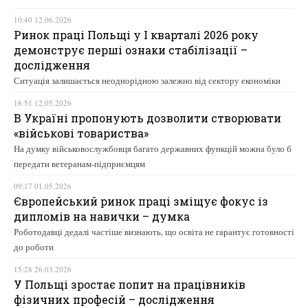
10:40 12.06.2026
Ринок праці Польщі у І кварталі 2026 року
демонструє перші ознаки стабілізації –
дослідження
Ситуація залишається неоднорідною залежно від сектору економіки
18:51 12.05.2026
В Україні пропонують дозволити створювати
«військові товариства»
На думку військовослужбовця багато державних функцій можна було б
передати ветеранам-підприємцям
09:17 01.05.2026
Європейський ринок праці зміщує фокус із
дипломів на навички – думка
Роботодавці дедалі частіше визнають, що освіта не гарантує готовності
до роботи
15:28 26.03.2026
У Польщі зростає попит на працівників
фізичних професій – дослідження