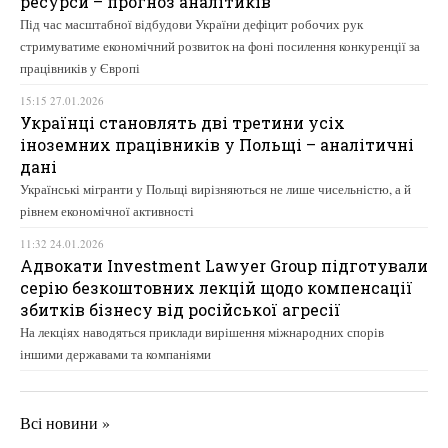
ресурси – прогноз аналітиків
Під час масштабної відбудови України дефіцит робочих рук
стримуватиме економічний розвиток на фоні посилення конкуренції за
працівників у Європі
15:15 27.01.2026
Українці становлять дві третини усіх
іноземних працівників у Польщі – аналітичні
дані
Українські мігранти у Польщі вирізняються не лише чисельністю, а й
рівнем економічної активності
11:32 24.01.2026
Адвокати Investment Lawyer Group підготували
серію безкоштовних лекцій щодо компенсації
збитків бізнесу від російської агресії
На лекціях наводяться приклади вирішення міжнародних спорів
іншими державами та компаніями
Всі новини »