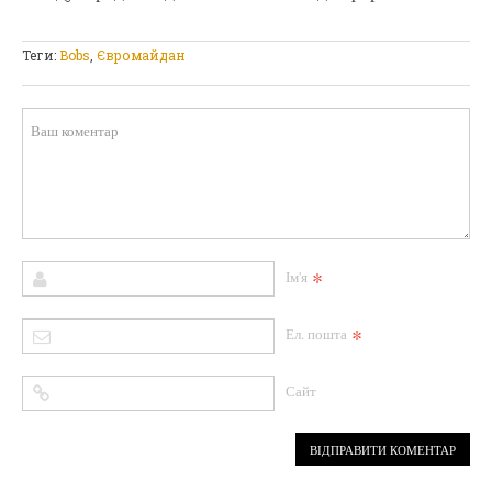
Теги:
Bobs
,
Євромайдан
*
Ім'я
*
Ел. пошта
Сайт