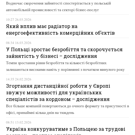
Водночас скорочення зайнятості спостерігається у польській
автомобільній промисловості та секторі бізнес-послуг
10:27 26.03.2026
Який вплив має радіатор на
енергоефективність комерційних об’єктів
08:34 16.03.2026
У Польщі зростає безробіття та скорочується
зайнятість у бізнесі – дослідження
Темпи зростання рівня безробіття та кількості безробітних
залишаються високими навіть у порівнянні з початком минулого року
14:35 24.02.2026
Згортання дистанційної роботи у Європі
звужує можливості для українських
спеціалістів за кордоном – дослідження
Все більше компаній повертаються до очного формату та присутності в
офісі, принаймні кілька днів на тиждень
08:51 13.02.2026
Україна конкуруватиме з Польщею за трудові