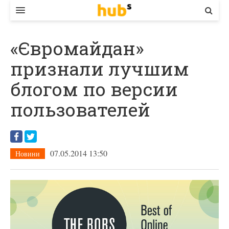
ВЛАДА
«Євромайдан»
ЕКОНОМІКА
признали лучшим
БІЗНЕС
блогом по версии
СТАРТЕР
пользователей
КОНТАКТИ
07.05.2014 13:50
Новини