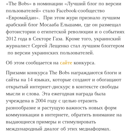
«The Bobs» в номинации «Лучший блог по версии
пользователей» стало Facebook-сообщество
«Евромайдан». При этом жури признало лучшим
арабский блог Мосааба Ельшами, где он размещал
фотоистории о египетской революции и о событиях
2012 года в Секторе Газа. Кроме того, украинский
журналист Сергей Лещенко стал лучшим блоггером
по версии украинских пользователей.
Об этом сообщается на
сайте
конкурса.
Призами конкурса The Bobs награждаются блоги и
сайты на 14 языках, которые создают и обогащают
открытый интернет-дискурс в контексте свободы
мысли и слова. Эта ежегодная награда была
учреждена в 2004 году с целью отразить
разнообразие и растущую важность новых форм
коммуникации в интернете, обратить внимание на
выдающиеся примеры и стимулировать
международный диалог об этих медиаформах.