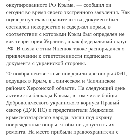
оккупированного РФ Крыма, — сообщил он
сегодня во время своего экстренного заявления. Как
подчеркнул глава правительства, документ был
составлен некорректно и содержал нормы, в
соответствии с которыми Крым был определен не
как территория Украины, а как федеральный округ
РФ. В связи с этим Яценюк также распорядился о
привлечении к ответственности подписанта
документа с украинской стороны.
20 ноября неизвестные повредили две опоры ЛЭП,
ведущих в Крым, в Геническом и Чаплинском
районах Херсонской области. На следующий день
активисты блокады Крыма, в том числе бойцы
Добровольческого украинского корпуса Правый
сектор (ДУК ПС) и представители Меджлиса
крымскотатарского народа, взяли под охрану
поврежденные опоры, чтобы не допустить их
ремонта. На место прибыли правоохранители с