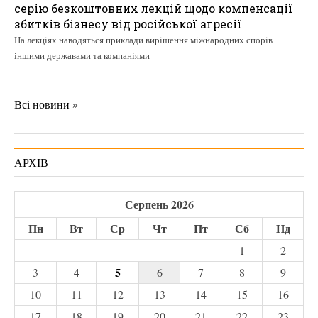
серію безкоштовних лекцій щодо компенсації
збитків бізнесу від російської агресії
На лекціях наводяться приклади вирішення міжнародних спорів
іншими державами та компаніями
Всі новини »
АРХІВ
Серпень 2026
Пн
Вт
Ср
Чт
Пт
Сб
Нд
1
2
5
3
4
6
7
8
9
10
11
12
13
14
15
16
17
18
19
20
21
22
23