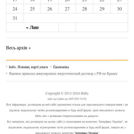
24
25
26
27
28
29
30
31
« Лип
Весь архів »
hubs. Новини, варті уваги
Економіка
Яценюк приказал аннулировать энергетический договор с РФ по Крыму
Copyright © 2013-2024 Hubs
info (at) hubs.ua 095-555-74-92
Вся інформація, розміщена на веб-сайті призначена тільки для персонального використання і не
підлягає подальшому та/або розповсюдженню в будь-якій формі, крім письмового дозволу
Hubs або з активним гіперпосиланням на джерело.
Всі матеріали, які розміщені на цьому сайті із посиланням на агентство "Інтерфакс-Україна", не
підлягають подальшому відтворенню та/чи розповсюдженню в будь-якій формі, інакше як з
письмового дозволу агентства "
Інтерфакс-Україна
"