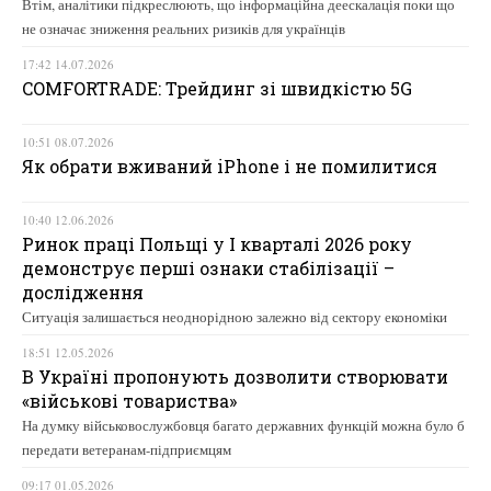
Втім, аналітики підкреслюють, що інформаційна деескалація поки що
не означає зниження реальних ризиків для українців
17:42 14.07.2026
COMFORTRADE: Трейдинг зі швидкістю 5G
10:51 08.07.2026
Як обрати вживаний iPhone і не помилитися
10:40 12.06.2026
Ринок праці Польщі у І кварталі 2026 року
демонструє перші ознаки стабілізації –
дослідження
Ситуація залишається неоднорідною залежно від сектору економіки
18:51 12.05.2026
В Україні пропонують дозволити створювати
«військові товариства»
На думку військовослужбовця багато державних функцій можна було б
передати ветеранам-підприємцям
09:17 01.05.2026