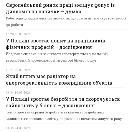
Європейський ринок праці зміщує фокус із
дипломів на навички – думка
Роботодавці дедалі частіше визнають, що освіта не гарантує готовності
до роботи
15:28 26.03.2026
У Польщі зростає попит на працівників
фізичних професій – дослідження
Водночас скорочення зайнятості спостерігається у польській
автомобільній промисловості та секторі бізнес-послуг
10:27 26.03.2026
Який вплив має радіатор на
енергоефективність комерційних об’єктів
08:34 16.03.2026
У Польщі зростає безробіття та скорочується
зайнятість у бізнесі – дослідження
Темпи зростання рівня безробіття та кількості безробітних
залишаються високими навіть у порівнянні з початком минулого року
14:35 24.02.2026