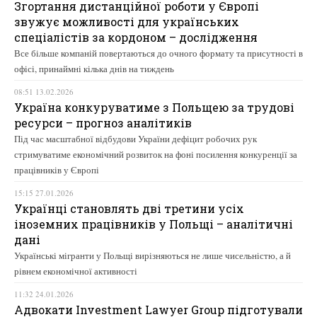
Згортання дистанційної роботи у Європі
звужує можливості для українських
спеціалістів за кордоном – дослідження
Все більше компаній повертаються до очного формату та присутності в
офісі, принаймні кілька днів на тиждень
08:51 13.02.2026
Україна конкуруватиме з Польщею за трудові
ресурси – прогноз аналітиків
Під час масштабної відбудови України дефіцит робочих рук
стримуватиме економічний розвиток на фоні посилення конкуренції за
працівників у Європі
15:15 27.01.2026
Українці становлять дві третини усіх
іноземних працівників у Польщі – аналітичні
дані
Українські мігранти у Польщі вирізняються не лише чисельністю, а й
рівнем економічної активності
11:32 24.01.2026
Адвокати Investment Lawyer Group підготували