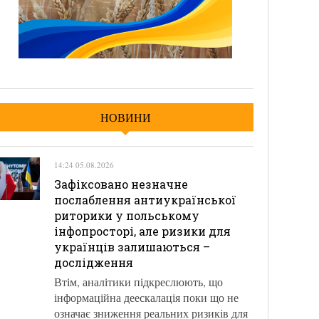
НОВИНИ
14:24 05.08.2026
Зафіксовано незначне
послаблення антиукраїнської
риторики у польському
інфопросторі, але ризики для
українців залишаються –
дослідження
Втім, аналітики підкреслюють, що
інформаційна деескалація поки що не
означає зниження реальних ризиків для