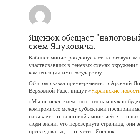
Яценюк обещает "налоговы
схем Януковича.
Кабинет министров допускает налоговую амн
участвовавших в теневых схемах окружения 
компенсации ими государству.
Об этом сказал премьер-министр Арсений Яце
Верховной Раде, пишут «
Украинские новост
«Мы не исключаем того, что нам нужно буде
компромиссе между субъектами предпринимат
называет это налоговой амнистией, я это на
люди знали, что перевернута страница, они за
преследовать», — отметил Яценюк.