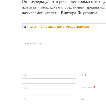
Он подчеркнул, что речь идет только о тех с
платить «площадкам», созданным предыдущи
называемой «семьи» Виктора Януковича.
Теги:
Арсений Яценюк
,
налоговая амнистия
*
Ім'я
*
Ел. пошта
Сайт