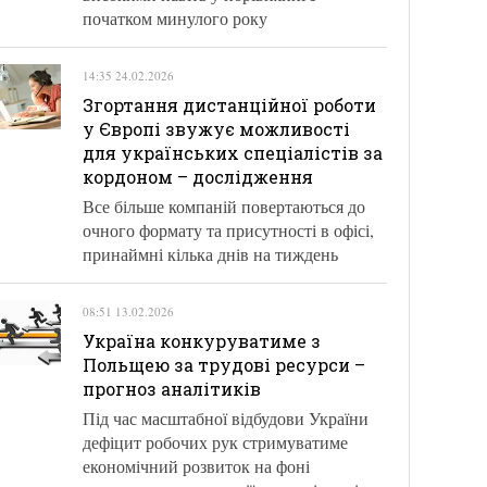
початком минулого року
14:35 24.02.2026
Згортання дистанційної роботи
у Європі звужує можливості
для українських спеціалістів за
кордоном – дослідження
Все більше компаній повертаються до
очного формату та присутності в офісі,
принаймні кілька днів на тиждень
08:51 13.02.2026
Україна конкуруватиме з
Польщею за трудові ресурси –
прогноз аналітиків
Під час масштабної відбудови України
дефіцит робочих рук стримуватиме
економічний розвиток на фоні