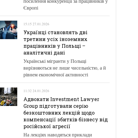
посилення конкуренції за працівників у
Європі
15:15 27.01.2026
Українці становлять дві
третини усіх іноземних
працівників у Польщі –
аналітичні дані
Українські мігранти у Польщі
вирізняються не лише чисельністю, а й
рівнем економічної активності
11:32 24.01.2026
Адвокати Investment Lawyer
Group підготували серію
безкоштовних лекцій щодо
компенсації збитків бізнесу від
російської агресії
На лекціях наводяться приклади