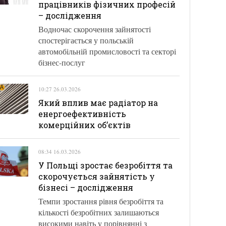
працівників фізичних професій
– дослідження
Водночас скорочення зайнятості
спостерігається у польській
автомобільній промисловості та секторі
бізнес-послуг
10:27 26.03.2026
Який вплив має радіатор на
енергоефективність
комерційних об’єктів
08:34 16.03.2026
У Польщі зростає безробіття та
скорочується зайнятість у
бізнесі – дослідження
Темпи зростання рівня безробіття та
кількості безробітних залишаються
високими навіть у порівнянні з