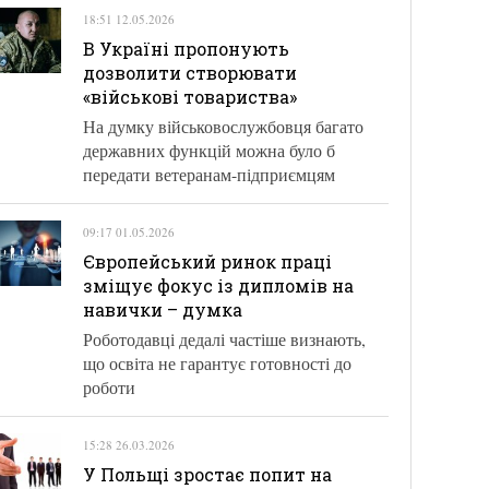
18:51 12.05.2026
В Україні пропонують
дозволити створювати
«військові товариства»
На думку військовослужбовця багато
державних функцій можна було б
передати ветеранам-підприємцям
09:17 01.05.2026
Європейський ринок праці
зміщує фокус із дипломів на
навички – думка
Роботодавці дедалі частіше визнають,
що освіта не гарантує готовності до
роботи
15:28 26.03.2026
У Польщі зростає попит на