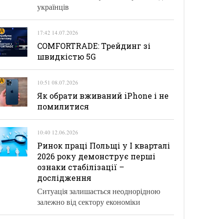
українців
17:42 14.07.2026
COMFORTRADE: Трейдинг зі
швидкістю 5G
10:51 08.07.2026
Як обрати вживаний iPhone і не
помилитися
10:40 12.06.2026
Ринок праці Польщі у І кварталі
2026 року демонструє перші
ознаки стабілізації –
дослідження
Ситуація залишається неоднорідною
залежно від сектору економіки