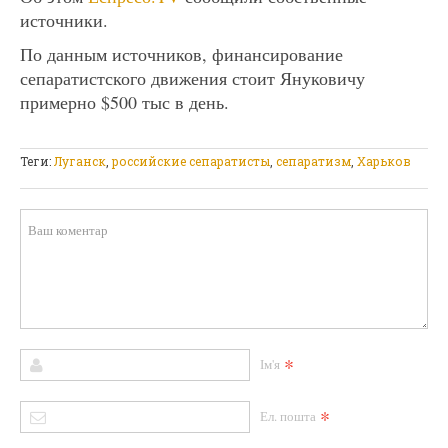
источники.
По данным источников, финансирование
сепаратистского движения стоит Януковичу
примерно $500 тыс в день.
Теги:
Луганск
,
российские сепаратисты
,
сепаратизм
,
Харьков
*
Ім'я
*
Ел. пошта