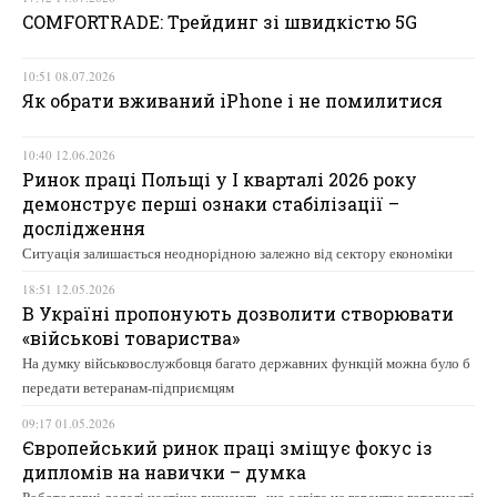
COMFORTRADE: Трейдинг зі швидкістю 5G
10:51 08.07.2026
Як обрати вживаний iPhone і не помилитися
10:40 12.06.2026
Ринок праці Польщі у І кварталі 2026 року
демонструє перші ознаки стабілізації –
дослідження
Ситуація залишається неоднорідною залежно від сектору економіки
18:51 12.05.2026
В Україні пропонують дозволити створювати
«військові товариства»
На думку військовослужбовця багато державних функцій можна було б
передати ветеранам-підприємцям
09:17 01.05.2026
Європейський ринок праці зміщує фокус із
дипломів на навички – думка