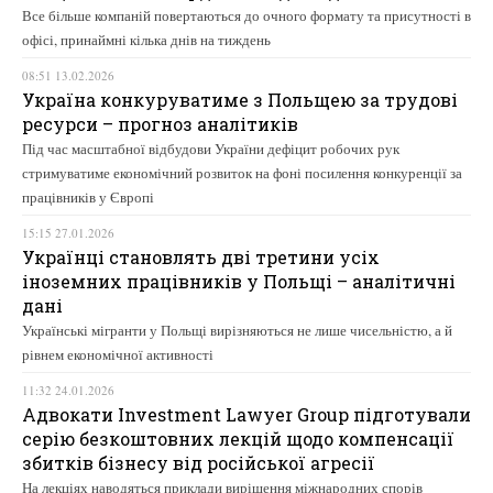
Все більше компаній повертаються до очного формату та присутності в
офісі, принаймні кілька днів на тиждень
08:51 13.02.2026
Україна конкуруватиме з Польщею за трудові
ресурси – прогноз аналітиків
Під час масштабної відбудови України дефіцит робочих рук
стримуватиме економічний розвиток на фоні посилення конкуренції за
працівників у Європі
15:15 27.01.2026
Українці становлять дві третини усіх
іноземних працівників у Польщі – аналітичні
дані
Українські мігранти у Польщі вирізняються не лише чисельністю, а й
рівнем економічної активності
11:32 24.01.2026
Адвокати Investment Lawyer Group підготували
серію безкоштовних лекцій щодо компенсації
збитків бізнесу від російської агресії
На лекціях наводяться приклади вирішення міжнародних спорів