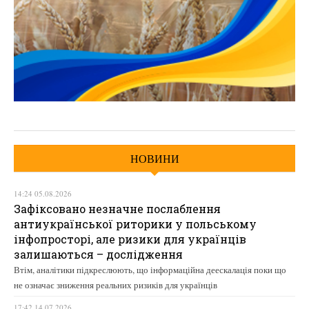
НОВИНИ
14:24 05.08.2026
Зафіксовано незначне послаблення
антиукраїнської риторики у польському
інфопросторі, але ризики для українців
залишаються – дослідження
Втім, аналітики підкреслюють, що інформаційна деескалація поки що
не означає зниження реальних ризиків для українців
17:42 14.07.2026