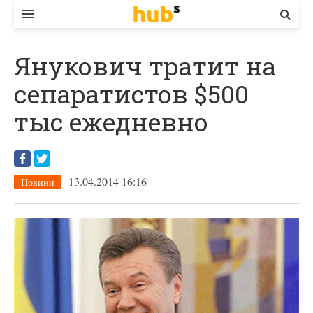
ВЛАДА
Янукович тратит на
ЕКОНОМІКА
сепаратистов $500
БІЗНЕС
тыс ежедневно
СТАРТЕР
КОНТАКТИ
13.04.2014 16:16
Новини