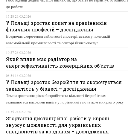
Роботодавці дедалі частіше визнають, що освіта не гарантує готовності
до роботи
15:28 26.03.2026
У Польщі зростає попит на працівників
фізичних професій – дослідження
Водночас скорочення зайнятості спостерігається у польській
автомобільній промисловості та секторі бізнес-послуг
10:27 26.03.2026
Який вплив має радіатор на
енергоефективність комерційних об’єктів
08:34 16.03.2026
У Польщі зростає безробіття та скорочується
зайнятість у бізнесі – дослідження
Темпи зростання рівня безробіття та кількості безробітних
залишаються високими навіть у порівнянні з початком минулого року
14:35 24.02.2026
Згортання дистанційної роботи у Європі
звужує можливості для українських
спеціалістів за кордоном – дослідження