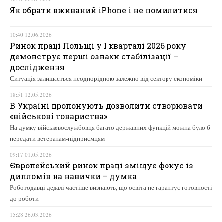
Як обрати вживаний iPhone і не помилитися
10:40 12.06.2026
Ринок праці Польщі у І кварталі 2026 року
демонструє перші ознаки стабілізації –
дослідження
Ситуація залишається неоднорідною залежно від сектору економіки
18:51 12.05.2026
В Україні пропонують дозволити створювати
«військові товариства»
На думку військовослужбовця багато державних функцій можна було б
передати ветеранам-підприємцям
09:17 01.05.2026
Європейський ринок праці зміщує фокус із
дипломів на навички – думка
Роботодавці дедалі частіше визнають, що освіта не гарантує готовності
до роботи
15:28 26.03.2026