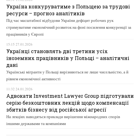
Україна конкуруватиме з Польщею за трудові
ресурси – прогноз аналітиків
Під час масштабної відбудови України дефіцит робочих рук
стримуватиме економічний розвиток на фоні посилення конкуренції за
працівників у Європі
15:15 27.01.2026
Українці становлять дві третини усіх
іноземних працівників у Польщі – аналітичні
дані
Українські мігранти у Польщі вирізняються не лише чисельністю, а й
рівнем економічної активності
11:32 24.01.2026
Адвокати Investment Lawyer Group підготували
серію безкоштовних лекцій щодо компенсації
збитків бізнесу від російської агресії
На лекціях наводяться приклади вирішення міжнародних спорів
іншими державами та компаніями