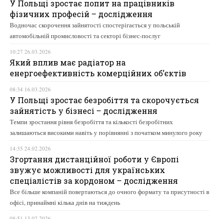
У Польщі зростає попит на працівників
фізичних професій – дослідження
Водночас скорочення зайнятості спостерігається у польській
автомобільній промисловості та секторі бізнес-послуг
10:27 26.03.2026
Який вплив має радіатор на
енергоефективність комерційних об’єктів
08:34 16.03.2026
У Польщі зростає безробіття та скорочується
зайнятість у бізнесі – дослідження
Темпи зростання рівня безробіття та кількості безробітних
залишаються високими навіть у порівнянні з початком минулого року
14:35 24.02.2026
Згортання дистанційної роботи у Європі
звужує можливості для українських
спеціалістів за кордоном – дослідження
Все більше компаній повертаються до очного формату та присутності в
офісі, принаймні кілька днів на тиждень
08:51 13.02.2026