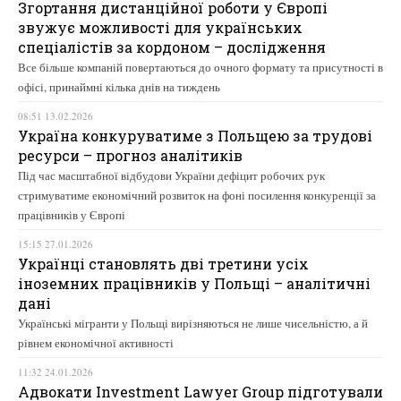
Згортання дистанційної роботи у Європі
звужує можливості для українських
спеціалістів за кордоном – дослідження
Все більше компаній повертаються до очного формату та присутності в
офісі, принаймні кілька днів на тиждень
08:51 13.02.2026
Україна конкуруватиме з Польщею за трудові
ресурси – прогноз аналітиків
Під час масштабної відбудови України дефіцит робочих рук
стримуватиме економічний розвиток на фоні посилення конкуренції за
працівників у Європі
15:15 27.01.2026
Українці становлять дві третини усіх
іноземних працівників у Польщі – аналітичні
дані
Українські мігранти у Польщі вирізняються не лише чисельністю, а й
рівнем економічної активності
11:32 24.01.2026
Адвокати Investment Lawyer Group підготували