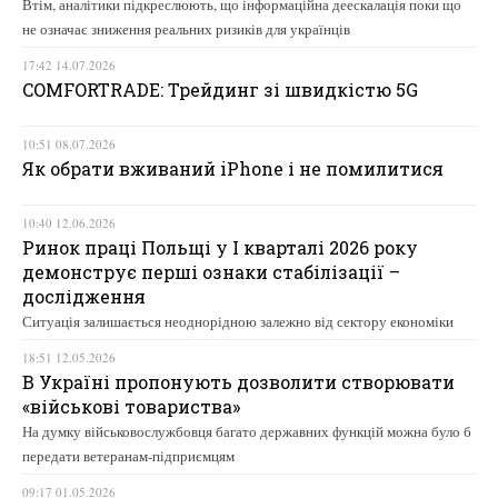
Втім, аналітики підкреслюють, що інформаційна деескалація поки що
не означає зниження реальних ризиків для українців
17:42 14.07.2026
COMFORTRADE: Трейдинг зі швидкістю 5G
10:51 08.07.2026
Як обрати вживаний iPhone і не помилитися
10:40 12.06.2026
Ринок праці Польщі у І кварталі 2026 року
демонструє перші ознаки стабілізації –
дослідження
Ситуація залишається неоднорідною залежно від сектору економіки
18:51 12.05.2026
В Україні пропонують дозволити створювати
«військові товариства»
На думку військовослужбовця багато державних функцій можна було б
передати ветеранам-підприємцям
09:17 01.05.2026