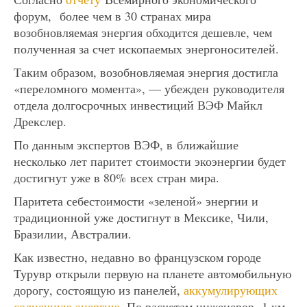
форум, более чем в 30 странах мира
возобновляемая энергия обходится дешевле, чем
полученная за счет ископаемых энергоносителей.
Таким образом, возобновляемая энергия достигла
«переломного момента», — убежден руководителя
отдела долгосрочных инвестиций ВЭФ Майкл
Дрекслер.
По данным экспертов ВЭФ, в ближайшие
несколько лет паритет стоимости экоэнергии будет
достигнут уже в 80% всех стран мира.
Паритета себестоимости «зеленой» энергии и
традиционной уже достигнут в Мексике, Чили,
Бразилии, Австралии.
Как известно, недавно во французском городе
Турувр открыли первую на планете автомобильную
дорогу, состоящую из панелей,
аккумулирующих
солнечную энергию.
По расчетам инженеров, 1 км