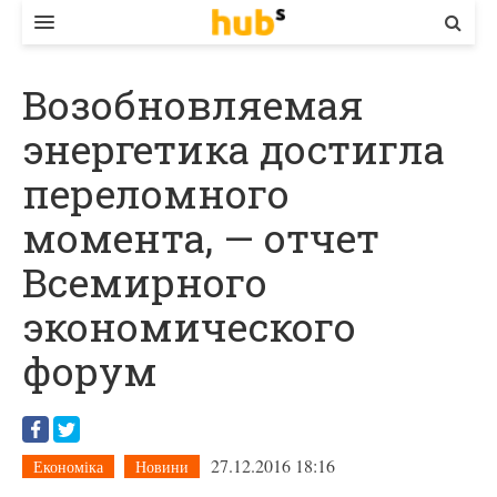
ВЛАДА
Возобновляемая
ЕКОНОМІКА
энергетика достигла
БІЗНЕС
переломного
СТАРТЕР
момента, — отчет
КОНТАКТИ
Всемирного
экономического
форум
27.12.2016 18:16
Економіка
Новини