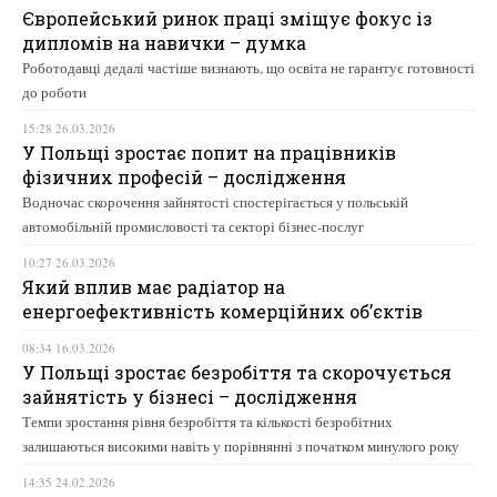
Європейський ринок праці зміщує фокус із
дипломів на навички – думка
Роботодавці дедалі частіше визнають, що освіта не гарантує готовності
до роботи
15:28 26.03.2026
У Польщі зростає попит на працівників
фізичних професій – дослідження
Водночас скорочення зайнятості спостерігається у польській
автомобільній промисловості та секторі бізнес-послуг
10:27 26.03.2026
Який вплив має радіатор на
енергоефективність комерційних об’єктів
08:34 16.03.2026
У Польщі зростає безробіття та скорочується
зайнятість у бізнесі – дослідження
Темпи зростання рівня безробіття та кількості безробітних
залишаються високими навіть у порівнянні з початком минулого року
14:35 24.02.2026