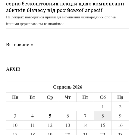
серію безкоштовних лекцій щодо компенсації
збитків бізнесу від російської агресії
На лекціях наводяться приклади вирішення міжнародних спорів
іншими державами та компаніями
Всі новини »
АРХІВ
Серпень 2026
Пн
Вт
Ср
Чт
Пт
Сб
Нд
1
2
5
3
4
6
7
8
9
10
11
12
13
14
15
16
17
18
19
20
21
22
23