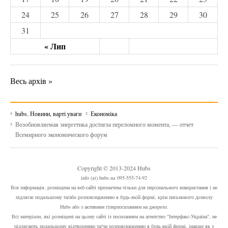
24
25
26
27
28
29
30
31
« Лип
Весь архів »
hubs. Новини, варті уваги
Економіка
Возобновляемая энергетика достигла переломного момента, — отчет
Всемирного экономического форум
Copyright © 2013-2024 Hubs
info (at) hubs.ua 095-555-74-92
Вся інформація, розміщена на веб-сайті призначена тільки для персонального використання і не
підлягає подальшому та/або розповсюдженню в будь-якій формі, крім письмового дозволу
Hubs або з активним гіперпосиланням на джерело.
Всі матеріали, які розміщені на цьому сайті із посиланням на агентство "Інтерфакс-Україна", не
підлягають подальшому відтворенню та/чи розповсюдженню в будь-якій формі, інакше як з