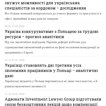
звужує можливості для українських
спеціалістів за кордоном – дослідження
Все більше компаній повертаються до очного формату та присутності в
офісі, принаймні кілька днів на тиждень
08:51 13.02.2026
Україна конкуруватиме з Польщею за трудові
ресурси – прогноз аналітиків
Під час масштабної відбудови України дефіцит робочих рук
стримуватиме економічний розвиток на фоні посилення конкуренції за
працівників у Європі
15:15 27.01.2026
Українці становлять дві третини усіх
іноземних працівників у Польщі – аналітичні
дані
Українські мігранти у Польщі вирізняються не лише чисельністю, а й
рівнем економічної активності
11:32 24.01.2026
Адвокати Investment Lawyer Group підготували
серію безкоштовних лекцій щодо компенсації