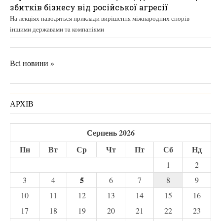
збитків бізнесу від російської агресії
На лекціях наводяться приклади вирішення міжнародних спорів
іншими державами та компаніями
Всі новини »
АРХІВ
Серпень 2026
Пн
Вт
Ср
Чт
Пт
Сб
Нд
1
2
5
3
4
6
7
8
9
10
11
12
13
14
15
16
17
18
19
20
21
22
23