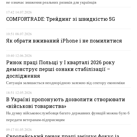
не означає зниження реальних ризиків для українців
17:42 14.07.2026
COMFORTRADE: Трейдинг зі швидкістю 5G
10:51 08.07.2026
Як обрати вживаний iPhone і не помилитися
10:40 12.06.2026
Ринок праці Польщі у І кварталі 2026 року
демонструє перші ознаки стабілізації –
дослідження
Ситуація залишається неоднорідною залежно від сектору економіки
18:51 12.05.2026
В Україні пропонують дозволити створювати
«військові товариства»
На думку військовослужбовця багато державних функцій можна було б
передати ветеранам-підприємцям
09:17 01.05.2026
Європейський ринок праці зміщує фокус із