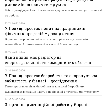
дипломів на навички – думка
Роботодавці дедалі частіше визнають, що освіта не гарантує готовності
до роботи
15:28 26.03.2026
У Польщі зростає попит на працівників
фізичних професій – дослідження
Водночас скорочення зайнятості спостерігається у польській
автомобільній промисловості та секторі бізнес-послуг
10:27 26.03.2026
Який вплив має радіатор на
енергоефективність комерційних об’єктів
08:34 16.03.2026
У Польщі зростає безробіття та скорочується
зайнятість у бізнесі – дослідження
Темпи зростання рівня безробіття та кількості безробітних
залишаються високими навіть у порівнянні з початком минулого року
14:35 24.02.2026
Згортання дистанційної роботи у Європі