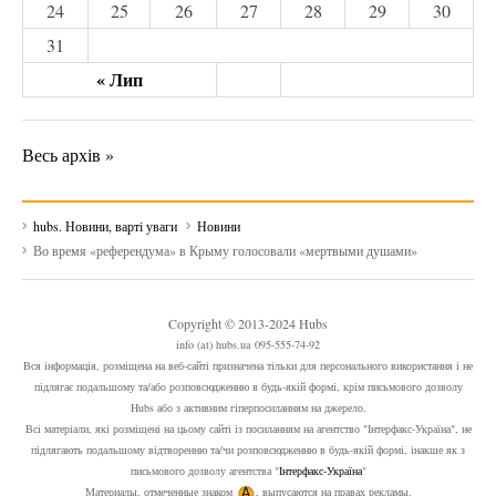
24
25
26
27
28
29
30
31
« Лип
Весь архів »
hubs. Новини, варті уваги
Новини
Во время «референдума» в Крыму голосовали «мертвыми душами»
Copyright © 2013-2024 Hubs
info (at) hubs.ua 095-555-74-92
Вся інформація, розміщена на веб-сайті призначена тільки для персонального використання і не
підлягає подальшому та/або розповсюдженню в будь-якій формі, крім письмового дозволу
Hubs або з активним гіперпосиланням на джерело.
Всі матеріали, які розміщені на цьому сайті із посиланням на агентство "Інтерфакс-Україна", не
підлягають подальшому відтворенню та/чи розповсюдженню в будь-якій формі, інакше як з
письмового дозволу агентства "
Інтерфакс-Україна
"
Материалы, отмеченные знаком
, выпусаются на правах рекламы.