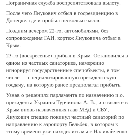
Пограничная служба воспрепятствовала вылету.
После чего Янукович отбыл в госрезиденцию в
Донецке, где и пробыл несколько часов.
Поздним вечером 22-го, автомобилями, без
сопровождения ГАИ, кортеж Януковича отбыл в
Крым.
23-го (воскресенье) прибыл в Крым. Остановился в
одном из частных санаториев, намеренно
игнорируя государственные спецобъекты, в том
числе — специализированную президентскую
госдачу, на которую ранее предполагал прибыть.
Узнав о решениях парламента по назначению и.о.
президента Украины Турчинова А. В., и о вылете в
Крым вновь назначенных глав МВД и СБУ,
Янукович спешно покинул частный санаторий по
направлению к аэропорту Бельбек, в котором к
этому времени уже находились мы с Наливайченко.