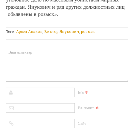
граждан. Янукович и ряд других должностных лиц
обьявлены в розыск».
Теги:
Арсен Аваков
,
Виктор Янукович
,
розыск
*
Ім'я
*
Ел. пошта
Сайт