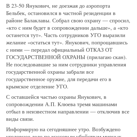
В 23-50 Янукович, не доезжая до аэропорта
Бельбек, остановился в частной резиденции в
районе Балаклавы. Собрал свою охрану — спросил,
«кто с ним будет в сопровождении дальше», а «кто
останется тут». Часть сотрудников УГО выразили
желание «остаться тут». Янукович, попрощавшись
с ними — передал официальный ОТКАЗ ОТ
ГОСУДАРСТВЕННОЙ ОХРАНЫ (прилагаю скан).
Не последовавшие за ним сотрудники управления
государственной охраны забрали все
государственное оружие, для передачи его в
крымское отделение УГО.
С оставшейся частью охраны Янукович, в
сопровождении А.П. Клюева тремя машинами
отбыл в неизвестном направлении — отключив все
виды связи.
Информирую на сегодняшнее утро. Возбуждено
уголовное дело по массовым убийствам мирных