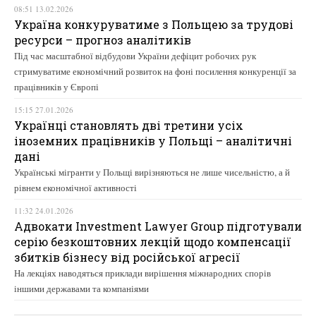
08:51 13.02.2026
Україна конкуруватиме з Польщею за трудові
ресурси – прогноз аналітиків
Під час масштабної відбудови України дефіцит робочих рук
стримуватиме економічний розвиток на фоні посилення конкуренції за
працівників у Європі
15:15 27.01.2026
Українці становлять дві третини усіх
іноземних працівників у Польщі – аналітичні
дані
Українські мігранти у Польщі вирізняються не лише чисельністю, а й
рівнем економічної активності
11:32 24.01.2026
Адвокати Investment Lawyer Group підготували
серію безкоштовних лекцій щодо компенсації
збитків бізнесу від російської агресії
На лекціях наводяться приклади вирішення міжнародних спорів
іншими державами та компаніями