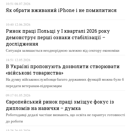
10:51 08.07.2026
Як обрати вживаний iPhone і не помилитися
10:40 12.06.2026
Ринок праці Польщі у І кварталі 2026 року
демонструє перші ознаки стабілізації –
дослідження
Ситуація залишається неоднорідною залежно від сектору економіки
18:51 12.05.2026
В Україні пропонують дозволити створювати
«військові товариства»
На думку військовослужбовця багато державних функцій можна було б
передати ветеранам-підприємцям
09:17 01.05.2026
Європейський ринок праці зміщує фокус із
дипломів на навички – думка
Роботодавці дедалі частіше визнають, що освіта не гарантує готовності
до роботи
15:28 26.03.2026