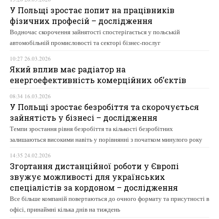
У Польщі зростає попит на працівників
фізичних професій – дослідження
Водночас скорочення зайнятості спостерігається у польській
автомобільній промисловості та секторі бізнес-послуг
10:27 26.03.2026
Який вплив має радіатор на
енергоефективність комерційних об’єктів
08:34 16.03.2026
У Польщі зростає безробіття та скорочується
зайнятість у бізнесі – дослідження
Темпи зростання рівня безробіття та кількості безробітних
залишаються високими навіть у порівнянні з початком минулого року
14:35 24.02.2026
Згортання дистанційної роботи у Європі
звужує можливості для українських
спеціалістів за кордоном – дослідження
Все більше компаній повертаються до очного формату та присутності в
офісі, принаймні кілька днів на тиждень