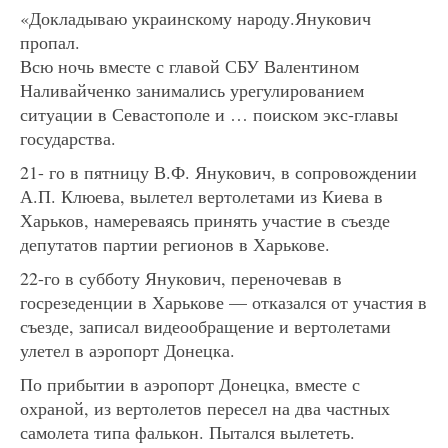
«Докладываю украинскому народу.Янукович
пропал.
Всю ночь вместе с главой СБУ Валентином
Наливайченко занимались урегулированием
ситуации в Севастополе и … поиском экс-главы
государства.
21- го в пятницу В.Ф. Янукович, в сопровождении
А.П. Клюева, вылетел вертолетами из Киева в
Харьков, намереваясь принять участие в съезде
депутатов партии регионов в Харькове.
22-го в субботу Янукович, переночевав в
госрезеденции в Харькове — отказался от участия в
съезде, записал видеообращение и вертолетами
улетел в аэропорт Донецка.
По прибытии в аэропорт Донецка, вместе с
охраной, из вертолетов пересел на два частных
самолета типа фалькон. Пытался вылететь.