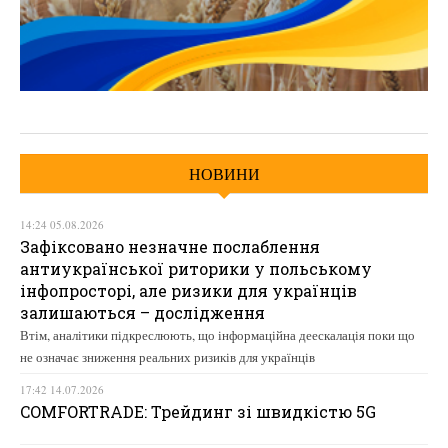
НОВИНИ
14:24 05.08.2026
Зафіксовано незначне послаблення
антиукраїнської риторики у польському
інфопросторі, але ризики для українців
залишаються – дослідження
Втім, аналітики підкреслюють, що інформаційна деескалація поки що
не означає зниження реальних ризиків для українців
17:42 14.07.2026
COMFORTRADE: Трейдинг зі швидкістю 5G