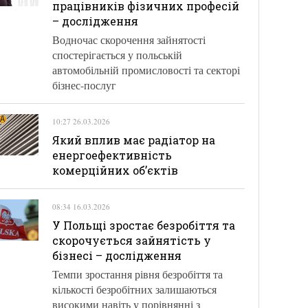
працівників фізичних професій
– дослідження
Водночас скорочення зайнятості
спостерігається у польській
автомобільній промисловості та секторі
бізнес-послуг
10:27 26.03.2026
Який вплив має радіатор на
енергоефективність
комерційних об’єктів
08:34 16.03.2026
У Польщі зростає безробіття та
скорочується зайнятість у
бізнесі – дослідження
Темпи зростання рівня безробіття та
кількості безробітних залишаються
високими навіть у порівнянні з