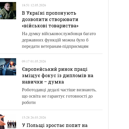
18:51 12.05.2026
В Україні пропонують
дозволити створювати
«військові товариства»
На думку військовослужбовця багато
державних функцій можна було б
передати ветеранам-підприємцям
09:17 01.05.2026
Європейський ринок праці
зміщує фокус із дипломів на
навички – думка
Роботодавці дедалі частіше визнають,
що освіта не гарантує готовності до
роботи
15:28 26.03.2026
У Польщі зростає попит на