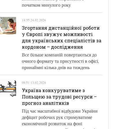
початком минулого року
14:35 24.02.2026
Згортання дистанційної роботи
у Європі звужує можливості
для українських спеціалістів за
кордоном – дослідження
Все більше компаній повертаються до
очного формату та присутності в офісі,
принаймні кілька днів на тиждень
08:51 13.02.2026
Україна конкуруватиме з
Польщею за трудові ресурси –
прогноз аналітиків
Під час масштабної відбудови України
дефіцит робочих рук стримуватиме
економічний розвиток на фоні