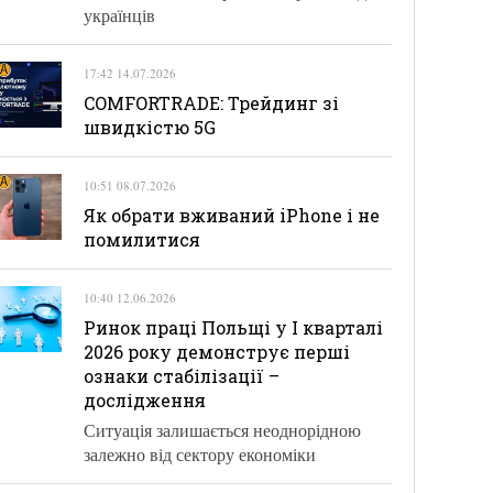
українців
17:42 14.07.2026
COMFORTRADE: Трейдинг зі
швидкістю 5G
10:51 08.07.2026
Як обрати вживаний iPhone і не
помилитися
10:40 12.06.2026
Ринок праці Польщі у І кварталі
2026 року демонструє перші
ознаки стабілізації –
дослідження
Ситуація залишається неоднорідною
залежно від сектору економіки