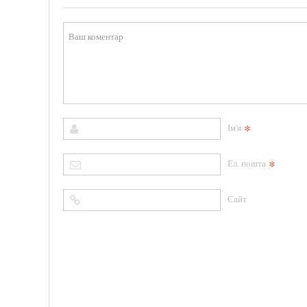
*
Ім'я
*
Ел. пошта
Сайт