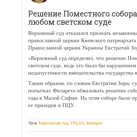
Решение Поместного собора
любом светском суде
Верховный суд отказался признать незаконн
православной церкви Киевского патриархата
Православной церкви Украины Евстратий Зо
«Верховный суд определил, что решение Пом
светском суде, ведь это было бы нарушением
недопустимости вмешательства государства в
Таким образом, по словам Евстратия Зори, с
попытках Филарета обжаловать решение собо
года в Малой Софии. На этом соборе было п
ее приходов в ПЦУ.
Теги:
Верховный суд
,
УПЦ КП
,
Филарет