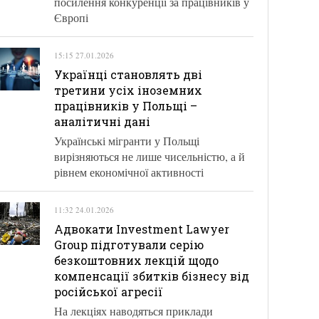
посилення конкуренції за працівників у
Європі
15:15 27.01.2026
Українці становлять дві
третини усіх іноземних
працівників у Польщі –
аналітичні дані
Українські мігранти у Польщі
вирізняються не лише чисельністю, а й
рівнем економічної активності
11:32 24.01.2026
Адвокати Investment Lawyer
Group підготували серію
безкоштовних лекцій щодо
компенсації збитків бізнесу від
російської агресії
На лекціях наводяться приклади