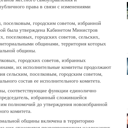
убличного права в связи с изменениями
, поселковым, городским советом, избранной
орой была утверждена Кабинетом Министров
, поселковых, городских советов, сельских,
рриториальными общинами, территория которых
иальной общины.
лковых, городских советов, избранных
нами, их исполнительные комитеты продолжают
ия сельским, поселковым, городским советом,
льного состав ее исполнительного комитета.
овы, соответствующие функции единолично
 председатель, избранный сложившейся
я им полномочий до утверждения новоизбранной
ного комитета.
риальной общины включена в территорию
из них становится правопреемником надлежащих