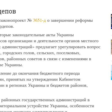
депов
и законопроект №
3651-д
о завершении реформы
рдепов.
торые законодательные акты Украины
сов организации и деятельности органов местного
 администраций» предлагает урегулировать вопрос
 городских голов, сельских, поселковых,
ов, районных советов в связи с изменениями в
ве Украины.
дление до окончания бюджетного периода
ин, принятых на утверждении Кабинетом
ин в регионах Украины и бюджетов районов,
ия районных государственных администраций в
риториальном устройстве Украины, особенности
рганов местного самоуправления и