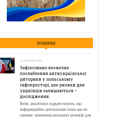
НОВИНИ
14:24 05.08.2026
Зафіксовано незначне
послаблення антиукраїнської
риторики у польському
інфопросторі, але ризики для
українців залишаються –
дослідження
Втім, аналітики підкреслюють, що
інформаційна деескалація поки що не
означає зниження реальних ризиків для