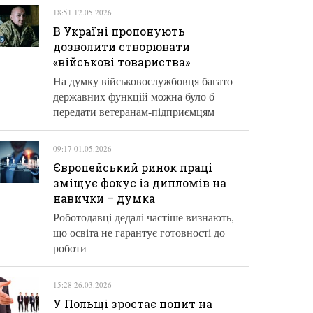
18:51 12.05.2026
В Україні пропонують
дозволити створювати
«військові товариства»
На думку військовослужбовця багато
державних функцій можна було б
передати ветеранам-підприємцям
09:17 01.05.2026
Європейський ринок праці
зміщує фокус із дипломів на
навички – думка
Роботодавці дедалі частіше визнають,
що освіта не гарантує готовності до
роботи
15:28 26.03.2026
У Польщі зростає попит на