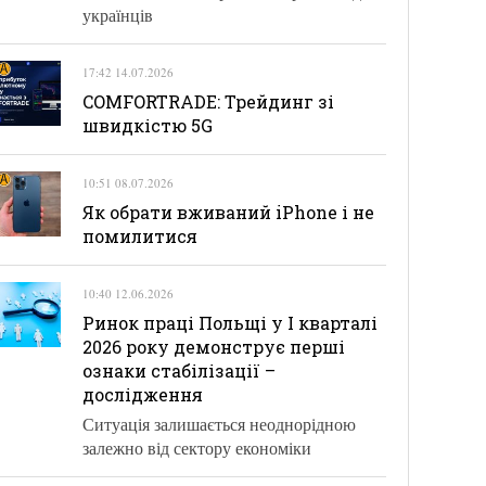
українців
17:42 14.07.2026
COMFORTRADE: Трейдинг зі
швидкістю 5G
10:51 08.07.2026
Як обрати вживаний iPhone і не
помилитися
10:40 12.06.2026
Ринок праці Польщі у І кварталі
2026 року демонструє перші
ознаки стабілізації –
дослідження
Ситуація залишається неоднорідною
залежно від сектору економіки