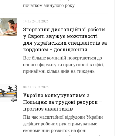
початком минулого року
14:35 24.02.2026
Згортання дистанційної роботи
у Європі звужує можливості
для українських спеціалістів за
кордоном – дослідження
Все більше компаній повертаються до
очного формату та присутності в офісі,
принаймні кілька днів на тиждень
08:51 13.02.2026
Україна конкуруватиме з
Польщею за трудові ресурси –
прогноз аналітиків
Під час масштабної відбудови України
дефіцит робочих рук стримуватиме
економічний розвиток на фоні