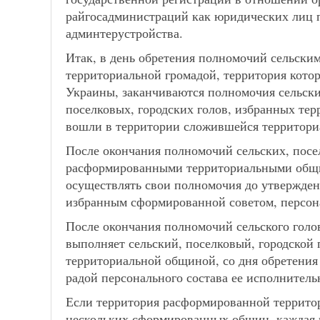
райгосадминистраций как юридических лиц п
админтерустройства.
Итак, в день обретения полномочий сельским
территориальной громадой, территория кот
Украины, заканчиваются полномочия сельских
поселковых, городских голов, избранных те
вошли в территории сложившейся территор
После окончания полномочий сельских, посе
расформированными территориальными общи
осуществлять свои полномочия до утвержден
избранным сформированной советом, персона
После окончания полномочий сельского гол
выполняет сельский, поселковый, городской
территориальной общиной, со дня обретени
радой персонального состава ее исполнитель
Если территория расформированной террито
нескольких сформированных общин, каждая 