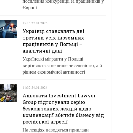
посилення конкуренції за працівників у
Європі
15:15 27.01.2026
Українці становлять дві
третини усіх іноземних
працівників у Польщі –
аналітичні дані
Українські мігранти у Польщі
вирізняються не лише чисельністю, а й
рівнем економічної активності
11:32 24.01.2026
Адвокати Investment Lawyer
Group підготували серію
безкоштовних лекцій щодо
компенсації збитків бізнесу від
російської агресії
На лекціях наводяться приклади