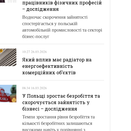
працівників фізичних професій
– дослідження
Водночас скорочення зайнятості
спостерігається у польській
автомобільній промисловості та секторі
бізнес-послуг
10:27 26.03.2026
Який вплив має радіатор на
енергоефективність
комерційних об’єктів
08:34 16.03.2026
У Польщі зростає безробіття та
скорочується зайнятість у
бізнесі – дослідження
Темпи зростання рівня безробіття та
кількості безробітних залишаються
високими навіть у порівнянні з