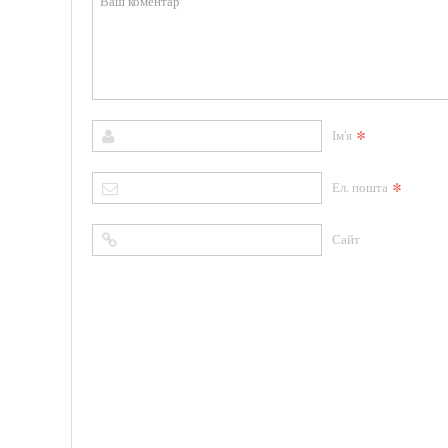
*
Ім'я
*
Ел. пошта
Сайт