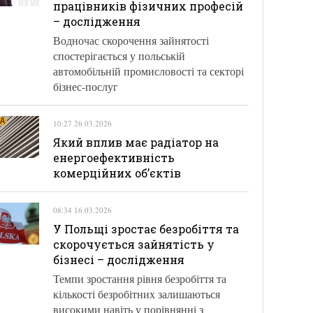
працівників фізичних професій
– дослідження
Водночас скорочення зайнятості
спостерігається у польській
автомобільній промисловості та секторі
бізнес-послуг
10:27 26.03.2026
Який вплив має радіатор на
енергоефективність
комерційних об’єктів
08:34 16.03.2026
У Польщі зростає безробіття та
скорочується зайнятість у
бізнесі – дослідження
Темпи зростання рівня безробіття та
кількості безробітних залишаються
високими навіть у порівнянні з