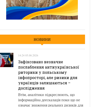
НОВИНИ
14:24 05.08.2026
Зафіксовано незначне
послаблення антиукраїнської
риторики у польському
інфопросторі, але ризики для
українців залишаються –
дослідження
Втім, аналітики підкреслюють, що
інформаційна деескалація поки що не
означає зниження реальних ризиків для