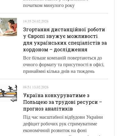
початком минулого року
14:35 24.02.2026
Згортання дистанційної роботи
у Європі звужує можливості
для українських спеціалістів за
кордоном – дослідження
Все більше компаній повертаються до
очного формату та присутності в офісі,
принаймні кілька днів на тиждень
08:51 13.02.2026
Україна конкуруватиме з
Польщею за трудові ресурси –
прогноз аналітиків
Під час масштабної відбудови України
дефіцит робочих рук стримуватиме
економічний розвиток на фоні