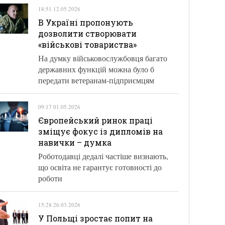
18:51 12.05.2026
В Україні пропонують
дозволити створювати
«військові товариства»
На думку військовослужбовця багато
державних функцій можна було б
передати ветеранам-підприємцям
09:17 01.05.2026
Європейський ринок праці
зміщує фокус із дипломів на
навички – думка
Роботодавці дедалі частіше визнають,
що освіта не гарантує готовності до
роботи
15:28 26.03.2026
У Польщі зростає попит на