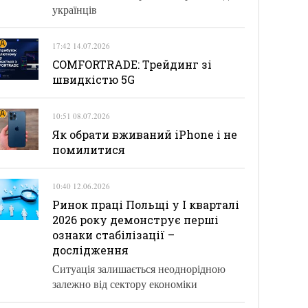
українців
17:42 14.07.2026
COMFORTRADE: Трейдинг зі
швидкістю 5G
10:51 08.07.2026
Як обрати вживаний iPhone і не
помилитися
10:40 12.06.2026
Ринок праці Польщі у І кварталі
2026 року демонструє перші
ознаки стабілізації –
дослідження
Ситуація залишається неоднорідною
залежно від сектору економіки