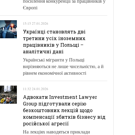
посилення конкуренції за працівників у
Європі
15:15 27.01.2026
Українці становлять дві
третини усіх іноземних
працівників у Польщі –
аналітичні дані
Українські мігранти у Польщі
вирізняються не лише чисельністю, а й
рівнем економічної активності
11:32 24.01.2026
Адвокати Investment Lawyer
Group підготували серію
безкоштовних лекцій щодо
компенсації збитків бізнесу від
російської агресії
На лекціях наводяться приклади