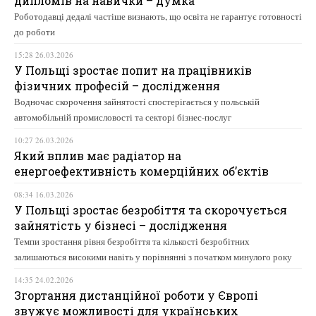
дипломів на навички – думка
Роботодавці дедалі частіше визнають, що освіта не гарантує готовності
до роботи
15:28 26.03.2026
У Польщі зростає попит на працівників
фізичних професій – дослідження
Водночас скорочення зайнятості спостерігається у польській
автомобільній промисловості та секторі бізнес-послуг
10:27 26.03.2026
Який вплив має радіатор на
енергоефективність комерційних об’єктів
08:34 16.03.2026
У Польщі зростає безробіття та скорочується
зайнятість у бізнесі – дослідження
Темпи зростання рівня безробіття та кількості безробітних
залишаються високими навіть у порівнянні з початком минулого року
14:35 24.02.2026
Згортання дистанційної роботи у Європі
звужує можливості для українських