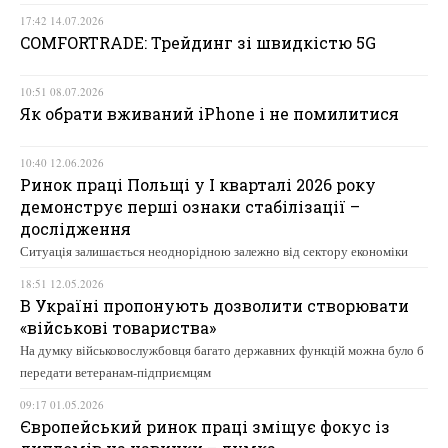
17:42 14.07.2026
COMFORTRADE: Трейдинг зі швидкістю 5G
10:51 08.07.2026
Як обрати вживаний iPhone і не помилитися
10:40 12.06.2026
Ринок праці Польщі у І кварталі 2026 року
демонструє перші ознаки стабілізації –
дослідження
Ситуація залишається неоднорідною залежно від сектору економіки
18:51 12.05.2026
В Україні пропонують дозволити створювати
«військові товариства»
На думку військовослужбовця багато державних функцій можна було б
передати ветеранам-підприємцям
09:17 01.05.2026
Європейський ринок праці зміщує фокус із