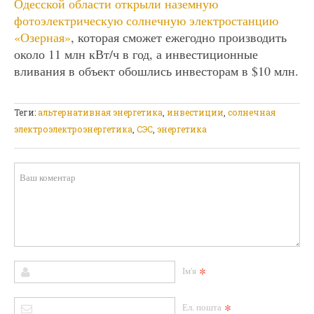
Одесской области открыли наземную
фотоэлектрическую солнечную электростанцию
«Озерная»
, которая сможет ежегодно производить
около 11 млн кВт/ч в год, а инвестиционные
вливания в объект обошлись инвесторам в $10 млн.
Теги:
альтернативная энергетика
,
инвестиции
,
солнечная
электроэлектроэнергетика
,
СЭС
,
энергетика
*
Ім'я
*
Ел. пошта