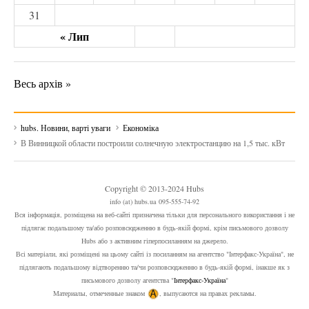
31
« Лип
Весь архів »
hubs. Новини, варті уваги
Економіка
В Винницкой области построили солнечную электростанцию на 1,5 тыс. кВт
Copyright © 2013-2024 Hubs
info (at) hubs.ua 095-555-74-92
Вся інформація, розміщена на веб-сайті призначена тільки для персонального використання і не
підлягає подальшому та/або розповсюдженню в будь-якій формі, крім письмового дозволу
Hubs або з активним гіперпосиланням на джерело.
Всі матеріали, які розміщені на цьому сайті із посиланням на агентство "Інтерфакс-Україна", не
підлягають подальшому відтворенню та/чи розповсюдженню в будь-якій формі, інакше як з
письмового дозволу агентства "
Інтерфакс-Україна
"
Материалы, отмеченные знаком
, выпусаются на правах рекламы.