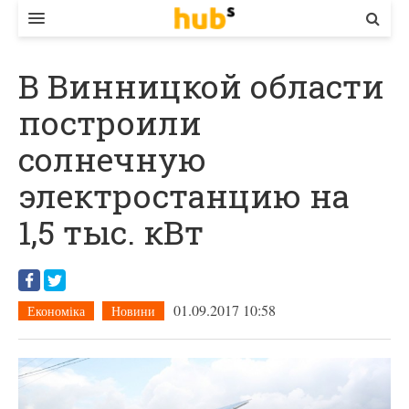
ВЛАДА
В Винницкой области
ЕКОНОМІКА
построили
БІЗНЕС
солнечную
СТАРТЕР
электростанцию на
КОНТАКТИ
1,5 тыс. кВт
01.09.2017 10:58
Економіка
Новини