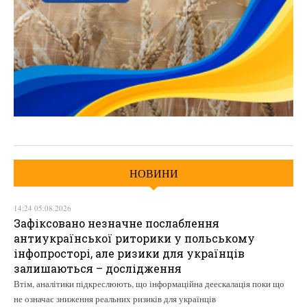
НОВИНИ
14:24 05.08.2026
Зафіксовано незначне послаблення
антиукраїнської риторики у польському
інфопросторі, але ризики для українців
залишаються – дослідження
Втім, аналітики підкреслюють, що інформаційна деескалація поки що
не означає зниження реальних ризиків для українців