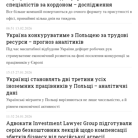
спеціалістів за кордоном – дослідження
Все більше компаній повертаються до очного формату та присутності в
офісі, принаймні кілька днів на тиждень
08:51 13.02.2026
Україна конкуруватиме з Польщею за трудові
ресурси – прогноз аналітиків
Під час масштабної відбудови України дефіцит робочих рук
стримуватиме економічний розвиток на фоні посилення конкуренції за
працівників у Європі
15:15 27.01.2026
Українці становлять дві третини усіх
іноземних працівників у Польщі – аналітичні
дані
Українські мігранти у Польщі вирізняються не лише чисельністю, а й
рівнем економічної активності
11:32 24.01.2026
Адвокати Investment Lawyer Group підготували
серію безкоштовних лекцій щодо компенсації
збитків бізнесу від російської агресії