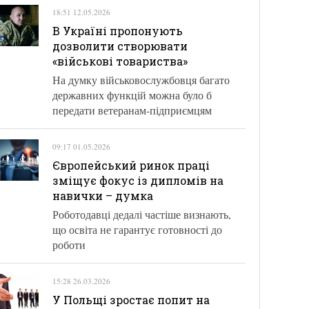
18:51 12.05.2026
В Україні пропонують
дозволити створювати
«військові товариства»
На думку військовослужбовця багато
державних функцій можна було б
передати ветеранам-підприємцям
09:17 01.05.2026
Європейський ринок праці
зміщує фокус із дипломів на
навички – думка
Роботодавці дедалі частіше визнають,
що освіта не гарантує готовності до
роботи
15:28 26.03.2026
У Польщі зростає попит на