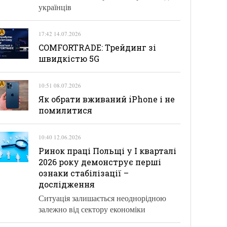
українців
17:42 14.07.2026
COMFORTRADE: Трейдинг зі
швидкістю 5G
10:51 08.07.2026
Як обрати вживаний iPhone і не
помилитися
10:40 12.06.2026
Ринок праці Польщі у І кварталі
2026 року демонструє перші
ознаки стабілізації –
дослідження
Ситуація залишається неоднорідною
залежно від сектору економіки