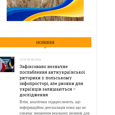
НОВИНИ
14:24 05.08.2026
Зафіксовано незначне
послаблення антиукраїнської
риторики у польському
інфопросторі, але ризики для
українців залишаються –
дослідження
Втім, аналітики підкреслюють, що
інформаційна деескалація поки що не
означає зниження реальних ризиків для