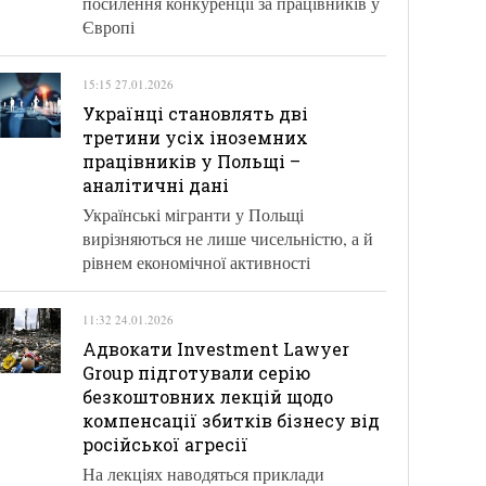
посилення конкуренції за працівників у
Європі
15:15 27.01.2026
Українці становлять дві
третини усіх іноземних
працівників у Польщі –
аналітичні дані
Українські мігранти у Польщі
вирізняються не лише чисельністю, а й
рівнем економічної активності
11:32 24.01.2026
Адвокати Investment Lawyer
Group підготували серію
безкоштовних лекцій щодо
компенсації збитків бізнесу від
російської агресії
На лекціях наводяться приклади