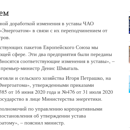
ием
вной доработкой изменения в уставы ЧАО
Энергоатом» в связи с их переподчинением от
тров.
тствующих пакетов Европейского Союза мы
ющей сфере. Эти два предприятия были переданы
Вносятся соответствующие изменения в уставы», ‒
у премьер-министр Денис Шмыгаль.
говли и сельского хозяйства Игоря Петрашко, на
«Энергоатома», утвержденными приказами
85 от 16 июня 2020 года и №476 от 31 июля 2020
государство в лице Министерства энергетики.
 полномочий по управлению корпоративными
постановления об утверждении устава
атому», ‒ пояснил министр.