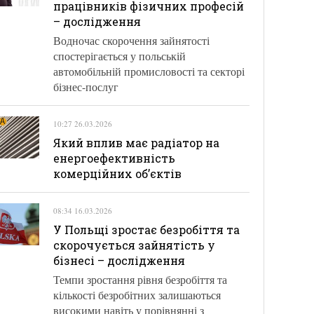
працівників фізичних професій
– дослідження
Водночас скорочення зайнятості
спостерігається у польській
автомобільній промисловості та секторі
бізнес-послуг
10:27 26.03.2026
Який вплив має радіатор на
енергоефективність
комерційних об’єктів
08:34 16.03.2026
У Польщі зростає безробіття та
скорочується зайнятість у
бізнесі – дослідження
Темпи зростання рівня безробіття та
кількості безробітних залишаються
високими навіть у порівнянні з