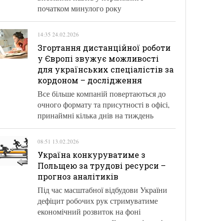
початком минулого року
14:35 24.02.2026
Згортання дистанційної роботи
у Європі звужує можливості
для українських спеціалістів за
кордоном – дослідження
Все більше компаній повертаються до
очного формату та присутності в офісі,
принаймні кілька днів на тиждень
08:51 13.02.2026
Україна конкуруватиме з
Польщею за трудові ресурси –
прогноз аналітиків
Під час масштабної відбудови України
дефіцит робочих рук стримуватиме
економічний розвиток на фоні