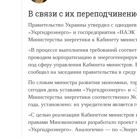
В связи с их переподчинен
Правительство Украины утвердил с однодне
«Укргидроэнерго» и госпредприятия «НАЭК «
Министерства энергетики к Кабинету минис
«В процессе выполнения требований соотве
проводим корпоратизацию в энергогенериру
под сферу управления Кабинета министров. 
сообщил на заседании правительства в сред
По словам министра развития экономики, тор
сегодня день уставами «Укргидроэнерго» и 
Министерства энергетики соответственно №3
года, установлено: их учредителем является 
«С целью реализации Кабинетом министров
правами Минэкономики разработало проект 
«Укргидроэнерго». Аналогично — по «Энерго