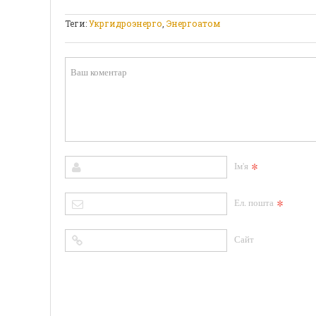
Теги:
Укргидроэнерго
,
Энергоатом
*
Ім'я
*
Ел. пошта
Сайт