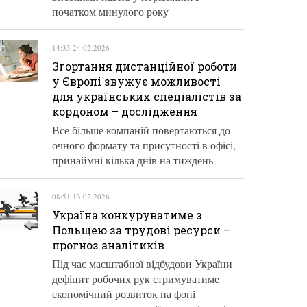
початком минулого року
14:35 24.02.2026
Згортання дистанційної роботи
у Європі звужує можливості
для українських спеціалістів за
кордоном – дослідження
Все більше компаній повертаються до
очного формату та присутності в офісі,
принаймні кілька днів на тиждень
08:51 13.02.2026
Україна конкуруватиме з
Польщею за трудові ресурси –
прогноз аналітиків
Під час масштабної відбудови України
дефіцит робочих рук стримуватиме
економічний розвиток на фоні