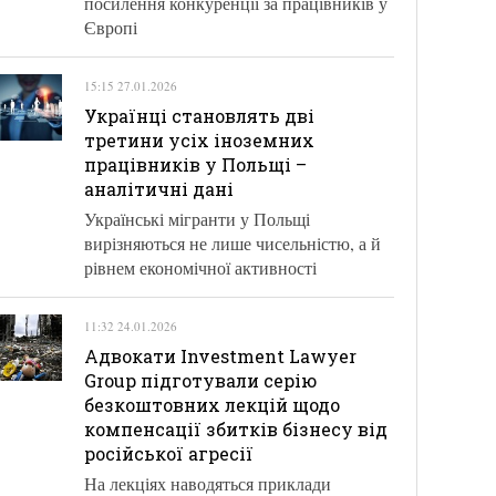
посилення конкуренції за працівників у
Європі
15:15 27.01.2026
Українці становлять дві
третини усіх іноземних
працівників у Польщі –
аналітичні дані
Українські мігранти у Польщі
вирізняються не лише чисельністю, а й
рівнем економічної активності
11:32 24.01.2026
Адвокати Investment Lawyer
Group підготували серію
безкоштовних лекцій щодо
компенсації збитків бізнесу від
російської агресії
На лекціях наводяться приклади