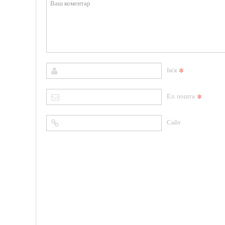
*
Ім'я
*
Ел. пошта
Сайт