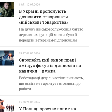
18:51 12.05.2026
В Україні пропонують
дозволити створювати
«військові товариства»
На думку військовослужбовця багато
державних функцій можна було б
передати ветеранам-підприємцям
09:17 01.05.2026
Європейський ринок праці
зміщує фокус із дипломів на
навички – думка
Роботодавці дедалі частіше визнають,
що освіта не гарантує готовності до
роботи
15:28 26.03.2026
У Польщі зростає попит на