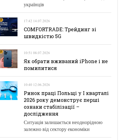
українців
17:42 14.07.2026
COMFORTRADE: Трейдинг зі
швидкістю 5G
10:51 08.07.2026
Як обрати вживаний iPhone і не
помилитися
10:40 12.06.2026
Ринок праці Польщі у І кварталі
2026 року демонструє перші
ознаки стабілізації –
дослідження
Ситуація залишається неоднорідною
залежно від сектору економіки