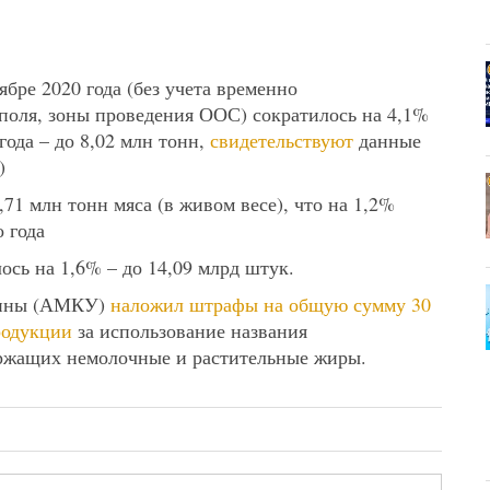
бре 2020 года (без учета временно
поля, зоны проведения ООС) сократилось на 4,1%
ода – до 8,02 млн тонн,
свидетельствуют
данные
)
,71 млн тонн мяса (в живом весе), что на 1,2%
 года
ось на 1,6% – до 14,09 млрд штук.
аины (АМКУ)
наложил штрафы на общую сумму 30
родукции
за использование названия
ержащих немолочные и растительные жиры.