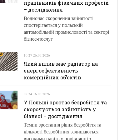
працівників фізичних професій
– дослідження
Водночас скорочення зайнятості
спостерігається у польській
автомобільній промисловості та секторі
бізнес-послуг
10:27 26.03.2026
Який вплив має радіатор на
енергоефективність
комерційних об’єктів
08:34 16.03.2026
У Польщі зростає безробіття та
скорочується зайнятість у
бізнесі – дослідження
Темпи зростання рівня безробіття та
кількості безробітних залишаються
високими навіть у порівнянні з