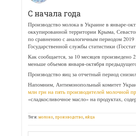
С начала года
Производство молока в Украине в январе-октя
оккупированной территории Крыма, Севасто
по сравнению с аналогичным периодом 2019 г
Государственной службы статистики (Госстат
Как сообщается, за 10 месяцев произведено 2
меньше объемов января-октября предыдущего
Производство яиц за отчетный период снизил
Напомним, Антимонопольный комитет Укр
млн грн на пять производителей молочной п
«сладкосливочное масло» на продуктах, сод
Теги:
молоко
,
производство
,
яйца