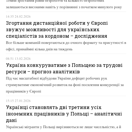
Темпи зростання рівня безробіття та кількості безробітних
залишаються високими навіть у порівнянні з початком минулого року
14:35 24.02.2026
Згортання дистанційної роботи у Європі
звужує можливості для українських
спеціалістів за кордоном – дослідження
Все більше компаній повертаються до очного формату та присутності в
офісі, принаймні кілька днів на тиждень
08:51 13.02.2026
Україна конкуруватиме з Польщею за трудові
ресурси – прогноз аналітиків
Під час масштабної відбудови України дефіцит робочих рук
стримуватиме економічний розвиток на фоні посилення конкуренції за
працівників у Європі
15:15 27.01.2026
Українці становлять дві третини усіх
іноземних працівників у Польщі – аналітичні
дані
Українські мігранти у Польщі вирізняються не лише чисельністю, а й