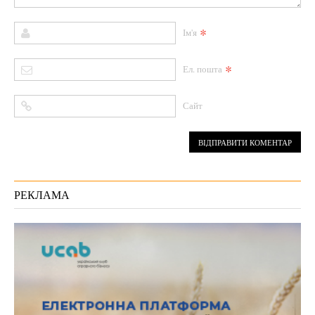
*
Ім'я
*
Ел. пошта
Сайт
РЕКЛАМА