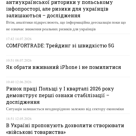
антиукраїнської риторики у польському
інфопросторі, але ризики для українців
залишаються – дослідження
Втім, аналітики підкреслюють, що інформаційна деескалація поки що
не означає зниження реальних ризиків для українців
17:42 14.07.2026
COMFORTRADE: Трейдинг зі швидкістю 5G
10:51 08.07.2026
Як обрати вживаний iPhone і не помилитися
10:40 12.06.2026
Ринок праці Польщі у І кварталі 2026 року
демонструє перші ознаки стабілізації –
дослідження
Ситуація залишається неоднорідною залежно від сектору економіки
18:51 12.05.2026
В Україні пропонують дозволити створювати
«військові товариства»