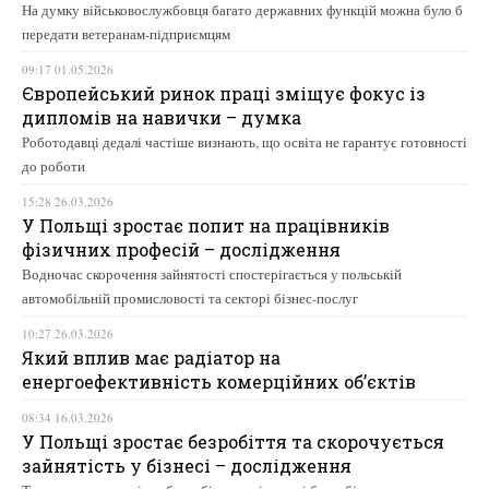
На думку військовослужбовця багато державних функцій можна було б
передати ветеранам-підприємцям
09:17 01.05.2026
Європейський ринок праці зміщує фокус із
дипломів на навички – думка
Роботодавці дедалі частіше визнають, що освіта не гарантує готовності
до роботи
15:28 26.03.2026
У Польщі зростає попит на працівників
фізичних професій – дослідження
Водночас скорочення зайнятості спостерігається у польській
автомобільній промисловості та секторі бізнес-послуг
10:27 26.03.2026
Який вплив має радіатор на
енергоефективність комерційних об’єктів
08:34 16.03.2026
У Польщі зростає безробіття та скорочується
зайнятість у бізнесі – дослідження