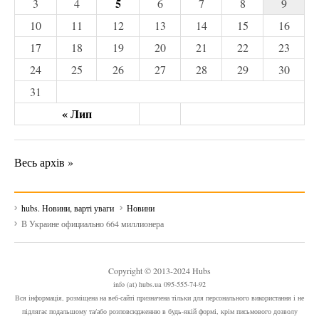
5
3
4
6
7
8
9
10
11
12
13
14
15
16
17
18
19
20
21
22
23
24
25
26
27
28
29
30
31
« Лип
Весь архів »
hubs. Новини, варті уваги
Новини
В Украине официально 664 миллионера
Copyright © 2013-2024 Hubs
info (at) hubs.ua 095-555-74-92
Вся інформація, розміщена на веб-сайті призначена тільки для персонального використання і не
підлягає подальшому та/або розповсюдженню в будь-якій формі, крім письмового дозволу