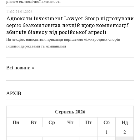
рівнем економічної активності
11:32 24.01.2026
Адвокати Investment Lawyer Group підготували
серію безкоштовних лекцій щодо компенсації
збитків бізнесу від російської агресії
На лекціях наводяться приклади вирішення міжнародних спорів
іншими державами та компаніями
Всі новини »
АРХІВ
Серпень 2026
Пн
Вт
Ср
Чт
Пт
Сб
Нд
1
2