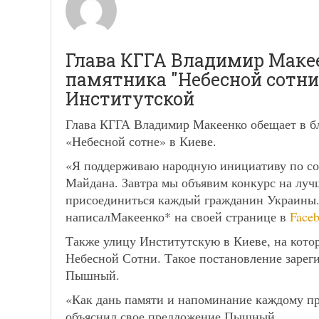
Глава КГГА Владимир Маке
памятника "Небесной сотни
Институтской
Глава КГГА Владимир Макеенко обещает в б
«Небесной сотне» в Киеве.
«Я поддерживаю народную инициативу по со
Майдана. Завтра мы объявим конкурс на луч
присоединиться каждый гражданин Украины.
написалМакеенко* на своей странице в
Face
Также улицу Институтскую в Киеве, на котор
Небесной Сотни. Такое постановление зарег
Пышный.
«Как дань памяти и напоминание каждому пр
объяснил свое предложение Пышный.