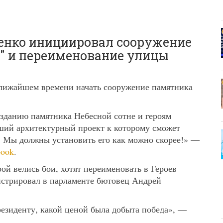
енко инициировал сооружение
" и переименование улицы
лижайшем времени начать сооружение памятника
зданию памятника Небесной сотне и героям
ший архитектурный проект к которому сможет
 Мы должны установить его как можно скорее!» —
book
.
ой велись бои, хотят переименовать в Героев
истрировал в парламенте бютовец Андрей
езиденту, какой ценой была добыта победа», —