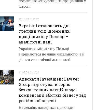
посилення конкуренції за працівників у
Європі
15:15 27.01.2026
Українці становлять дві
третини усіх іноземних
працівників у Польщі –
аналітичні дані
Українські мігранти у Польщі
вирізняються не лише чисельністю, а й
рівнем економічної активності
11:32 24.01.2026
Адвокати Investment Lawyer
Group підготували серію
безкоштовних лекцій щодо
компенсації збитків бізнесу від
російської агресії
На лекціях наводяться приклади