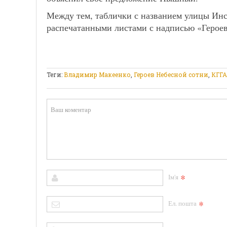
Между тем, таблички с названием улицы Инс
распечатанными листами с надписью «Героев
Теги:
Владимир Макеенко
,
Героев Небесной сотни
,
КГГА
*
Ім'я
*
Ел. пошта