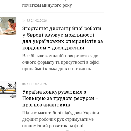
початком минулого року
14:35 24.02.2026
Згортання дистанційної роботи
у Європі звужує можливості
для українських спеціалістів за
кордоном – дослідження
Все більше компаній повертаються до
очного формату та присутності в офісі,
принаймні кілька днів на тиждень
08:51 13.02.2026
Україна конкуруватиме з
Польщею за трудові ресурси –
прогноз аналітиків
Під час масштабної відбудови України
дефіцит робочих рук стримуватиме
економічний розвиток на фоні