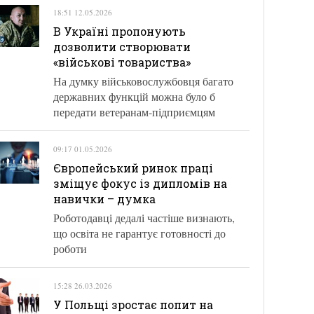
18:51 12.05.2026
В Україні пропонують
дозволити створювати
«військові товариства»
На думку військовослужбовця багато
державних функцій можна було б
передати ветеранам-підприємцям
09:17 01.05.2026
Європейський ринок праці
зміщує фокус із дипломів на
навички – думка
Роботодавці дедалі частіше визнають,
що освіта не гарантує готовності до
роботи
15:28 26.03.2026
У Польщі зростає попит на