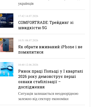
українців
17:42 14.07.2026
COMFORTRADE: Трейдинг зі
швидкістю 5G
10:51 08.07.2026
Як обрати вживаний iPhone і не
помилитися
10:40 12.06.2026
Ринок праці Польщі у І кварталі
2026 року демонструє перші
ознаки стабілізації –
дослідження
Ситуація залишається неоднорідною
залежно від сектору економіки