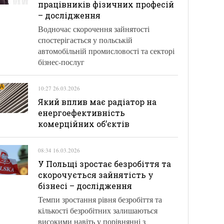
працівників фізичних професій
– дослідження
Водночас скорочення зайнятості
спостерігається у польській
автомобільній промисловості та секторі
бізнес-послуг
10:27 26.03.2026
Який вплив має радіатор на
енергоефективність
комерційних об’єктів
08:34 16.03.2026
У Польщі зростає безробіття та
скорочується зайнятість у
бізнесі – дослідження
Темпи зростання рівня безробіття та
кількості безробітних залишаються
високими навіть у порівнянні з