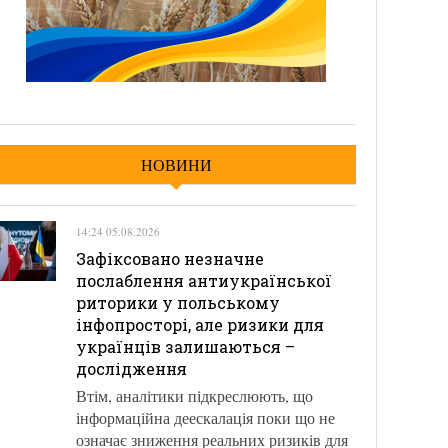
НОВИНИ
14:24 05.08.2026
Зафіксовано незначне
послаблення антиукраїнської
риторики у польському
інфопросторі, але ризики для
українців залишаються –
дослідження
Втім, аналітики підкреслюють, що
інформаційна деескалація поки що не
означає зниження реальних ризиків для