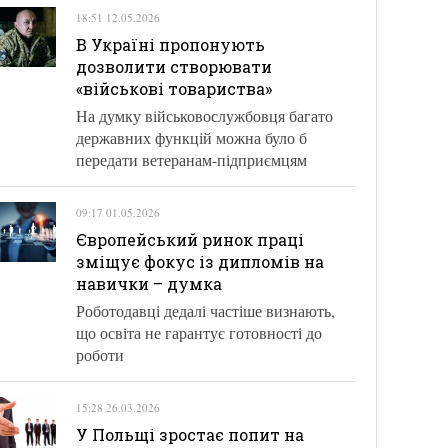
18:51 12.05.2026
В Україні пропонують
дозволити створювати
«військові товариства»
На думку військовослужбовця багато
державних функцій можна було б
передати ветеранам-підприємцям
09:17 01.05.2026
Європейський ринок праці
зміщує фокус із дипломів на
навички – думка
Роботодавці дедалі частіше визнають,
що освіта не гарантує готовності до
роботи
15:28 26.03.2026
У Польщі зростає попит на