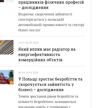
працівників фізичних професій
– дослідження
Водночас скорочення зайнятості
спостерігається у польській
автомобільній промисловості та секторі
бізнес-послуг
10:27 26.03.2026
Який вплив має радіатор на
енергоефективність
комерційних об’єктів
08:34 16.03.2026
У Польщі зростає безробіття та
скорочується зайнятість у
бізнесі – дослідження
Темпи зростання рівня безробіття та
кількості безробітних залишаються
високими навіть у порівнянні з