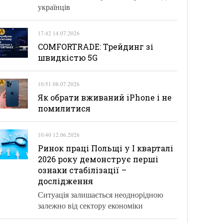
українців
17:42 14.07.2026
COMFORTRADE: Трейдинг зі
швидкістю 5G
10:51 08.07.2026
Як обрати вживаний iPhone і не
помилитися
10:40 12.06.2026
Ринок праці Польщі у І кварталі
2026 року демонструє перші
ознаки стабілізації –
дослідження
Ситуація залишається неоднорідною
залежно від сектору економіки