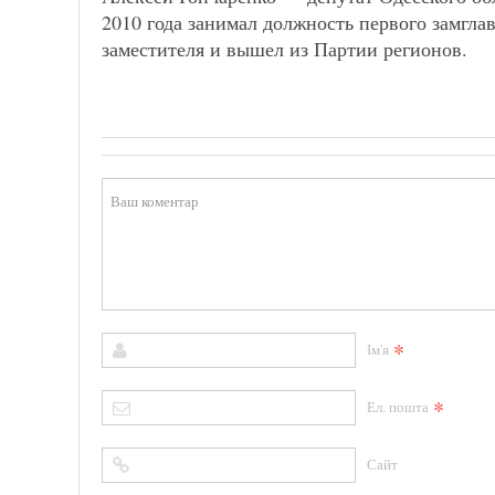
2010 года занимал должность первого замгла
заместителя и вышел из Партии регионов.
*
Ім'я
*
Ел. пошта
Сайт