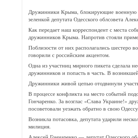
Дружинники Крыма, блокирующие военную 
зеленкой
депутата Одесского облсовета Алек
Как передает наш корреспондент с места со
дружинников Крыма. Напротив стояли приме
Поблизости от них располагались шестеро во
говорили с российским акцентом.
Одна из участниц мирного пикета сделала не
дружинников и попасть в часть. В возникшей
Дружинники живой цепью отодвинули участн
В процессе конфликта на место событий под
Гончаренко. За возглас «Слава Украине!» др
посоветовали уезжать обратно в свою Одессу
Возникла потасовка, депутата ударили нескол
милиция.
Алексей Гончаренко — депутат Одесского обл