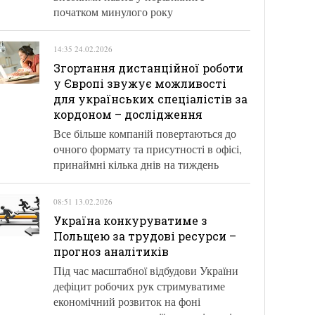
початком минулого року
14:35 24.02.2026
Згортання дистанційної роботи
у Європі звужує можливості
для українських спеціалістів за
кордоном – дослідження
Все більше компаній повертаються до
очного формату та присутності в офісі,
принаймні кілька днів на тиждень
08:51 13.02.2026
Україна конкуруватиме з
Польщею за трудові ресурси –
прогноз аналітиків
Під час масштабної відбудови України
дефіцит робочих рук стримуватиме
економічний розвиток на фоні