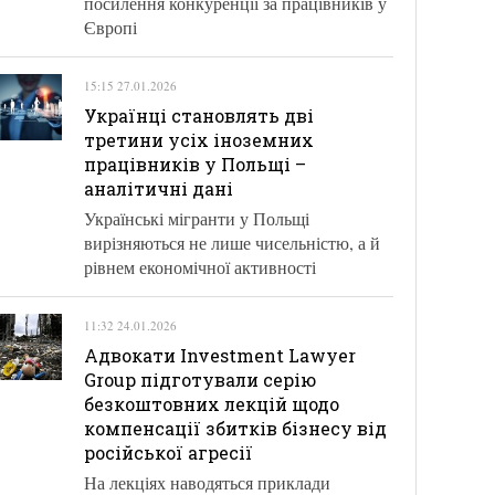
посилення конкуренції за працівників у
Європі
15:15 27.01.2026
Українці становлять дві
третини усіх іноземних
працівників у Польщі –
аналітичні дані
Українські мігранти у Польщі
вирізняються не лише чисельністю, а й
рівнем економічної активності
11:32 24.01.2026
Адвокати Investment Lawyer
Group підготували серію
безкоштовних лекцій щодо
компенсації збитків бізнесу від
російської агресії
На лекціях наводяться приклади