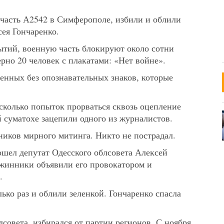
часть А2542
в Симферополе, избили и облили
сея Гончаренко.
бытий, военную часть блокируют около сотни
рно 20 человек
с плакатами: «Нет войне».
енных без опознавательных знаков, которые
сколько попыток прорваться сквозь оцепление
 суматохе зацепили одного из журналистов.
иков мирного митинга. Никто не пострадал.
ошел депутат Одесского облсовета Алексей
ужинники объявили его провокатором и
.
ько раз и облили зеленкой. Гончаренко спасла
совета, избирался от партии регионов. С ноября