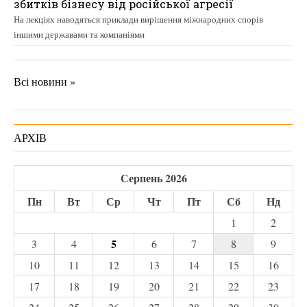
збитків бізнесу від російської агресії
На лекціях наводяться приклади вирішення міжнародних спорів
іншими державами та компаніями
Всі новини »
АРХІВ
Серпень 2026
Пн
Вт
Ср
Чт
Пт
Сб
Нд
1
2
5
3
4
6
7
8
9
10
11
12
13
14
15
16
17
18
19
20
21
22
23