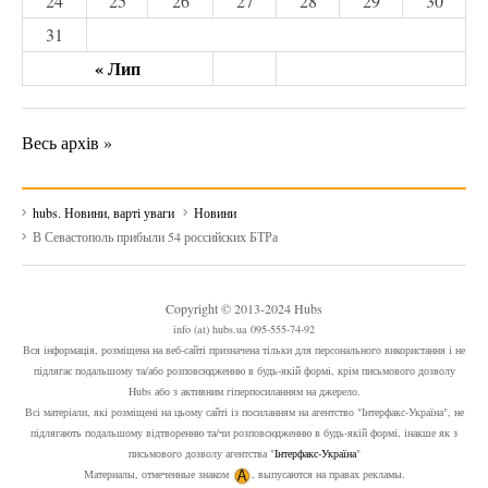
24
25
26
27
28
29
30
31
« Лип
Весь архів »
hubs. Новини, варті уваги
Новини
В Севастополь прибыли 54 российских БТРа
Copyright © 2013-2024 Hubs
info (at) hubs.ua 095-555-74-92
Вся інформація, розміщена на веб-сайті призначена тільки для персонального використання і не
підлягає подальшому та/або розповсюдженню в будь-якій формі, крім письмового дозволу
Hubs або з активним гіперпосиланням на джерело.
Всі матеріали, які розміщені на цьому сайті із посиланням на агентство "Інтерфакс-Україна", не
підлягають подальшому відтворенню та/чи розповсюдженню в будь-якій формі, інакше як з
письмового дозволу агентства "
Інтерфакс-Україна
"
Материалы, отмеченные знаком
, выпусаются на правах рекламы.