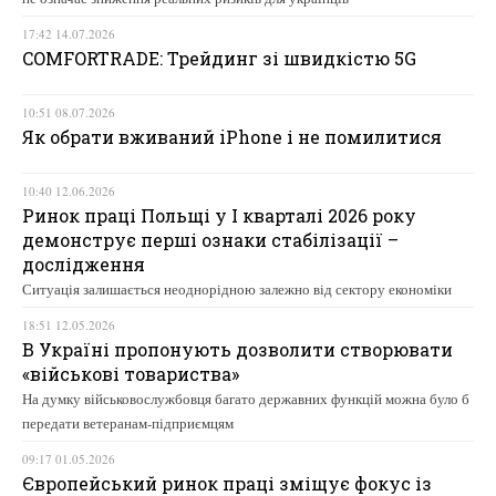
17:42 14.07.2026
COMFORTRADE: Трейдинг зі швидкістю 5G
10:51 08.07.2026
Як обрати вживаний iPhone і не помилитися
10:40 12.06.2026
Ринок праці Польщі у І кварталі 2026 року
демонструє перші ознаки стабілізації –
дослідження
Ситуація залишається неоднорідною залежно від сектору економіки
18:51 12.05.2026
В Україні пропонують дозволити створювати
«військові товариства»
На думку військовослужбовця багато державних функцій можна було б
передати ветеранам-підприємцям
09:17 01.05.2026
Європейський ринок праці зміщує фокус із