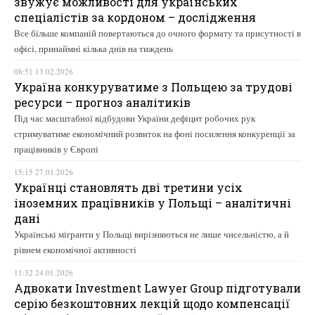
звужує можливості для українських
спеціалістів за кордоном – дослідження
Все більше компаній повертаються до очного формату та присутності в
офісі, принаймні кілька днів на тиждень
08:51 13.02.2026
Україна конкуруватиме з Польщею за трудові
ресурси – прогноз аналітиків
Під час масштабної відбудови України дефіцит робочих рук
стримуватиме економічний розвиток на фоні посилення конкуренції за
працівників у Європі
15:15 27.01.2026
Українці становлять дві третини усіх
іноземних працівників у Польщі – аналітичні
дані
Українські мігранти у Польщі вирізняються не лише чисельністю, а й
рівнем економічної активності
11:32 24.01.2026
Адвокати Investment Lawyer Group підготували
серію безкоштовних лекцій щодо компенсації