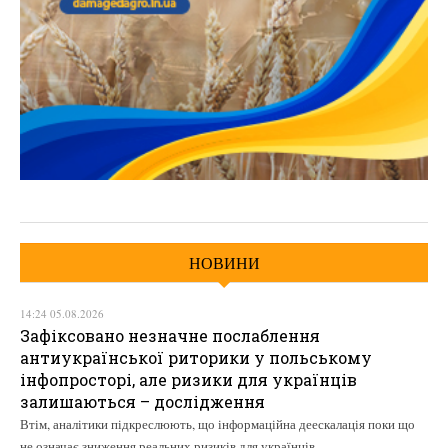
НОВИНИ
14:24 05.08.2026
Зафіксовано незначне послаблення
антиукраїнської риторики у польському
інфопросторі, але ризики для українців
залишаються – дослідження
Втім, аналітики підкреслюють, що інформаційна деескалація поки що
не означає зниження реальних ризиків для українців