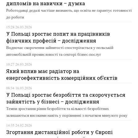
дипломів на навички – думка
Роботодавці дедалі частіше визнають, що освіта не гарантує готовності
до роботи
15:28 26.03.2026
У Польщі зростає попит на працівників
фізичних професій – дослідження
Водночас скорочення зайнятості спостерігається у польській
автомобільній промисловості та секторі бізнес-послуг
10:27 26.03.2026
Який вплив має радіатор на
енергоефективність комерційних об’єктів
08:34 16.03.2026
У Польщі зростає безробіття та скорочується
зайнятість у бізнесі – дослідження
Темпи зростання рівня безробіття та кількості безробітних
залишаються високими навіть у порівнянні з початком минулого року
14:35 24.02.2026
Згортання дистанційної роботи у Європі