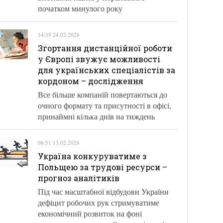
початком минулого року
14:35 24.02.2026
Згортання дистанційної роботи
у Європі звужує можливості
для українських спеціалістів за
кордоном – дослідження
Все більше компаній повертаються до
очного формату та присутності в офісі,
принаймні кілька днів на тиждень
08:51 13.02.2026
Україна конкуруватиме з
Польщею за трудові ресурси –
прогноз аналітиків
Під час масштабної відбудови України
дефіцит робочих рук стримуватиме
економічний розвиток на фоні