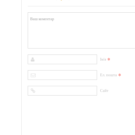
*
Ім'я
*
Ел. пошта
Сайт