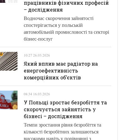
працівників фізичних професій
– дослідження
Водночас скорочення зайнятості
спостерігається у польській
автомобільній промисловості та секторі
бізнес-послуг
10:27 26.03.2026
Який вплив має радіатор на
енергоефективність
комерційних об’єктів
08:34 16.03.2026
У Польщі зростає безробіття та
скорочується зайнятість у
бізнесі – дослідження
Темпи зростання рівня безробіття та
кількості безробітних залишаються
високими навіть у порівнянні з