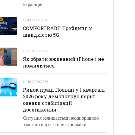
українців
17:42 14.07.2026
COMFORTRADE: Трейдинг зі
швидкістю 5G
10:51 08.07.2026
Як обрати вживаний iPhone і не
помилитися
10:40 12.06.2026
Ринок праці Польщі у І кварталі
2026 року демонструє перші
ознаки стабілізації –
дослідження
Ситуація залишається неоднорідною
залежно від сектору економіки