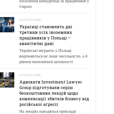
посилення конкуренції за працівників у
Європі
15:15 27.01.2026
Українці становлять дві
третини усіх іноземних
працівників у Польщі –
аналітичні дані
Українські мігранти у Польщі
вирізняються не лише чисельністю, а й
рівнем економічної активності
11:32 24.01.2026
Адвокати Investment Lawyer
Group підготували серію
безкоштовних лекцій щодо
компенсації збитків бізнесу від
російської агресії
На лекціях наводяться приклади