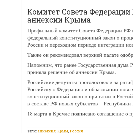
Комитет Совета Федерации 
аннексии Крыма
Профильный комитет Совета Федерации РФ п
федеральный конституционный закон о проц
России и переходном периоде интеграции н
Также он рекомендовал верхней палате одобр
Напомним, что ранее Государственная дума 
приняла решение об аннексии Крыма.
Российские депутаты проголосовали за рат
Российскую Федерацию и образовании новых 
конституционный закон о принятии в Росси
в составе РФ новых субъектов – Республики
18 марта в Кремле подписано соглашение о 
Теги:
аннексия
,
Крым
,
Россия