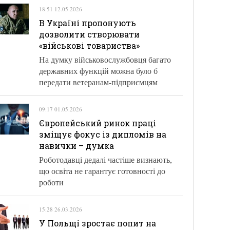
18:51 12.05.2026
В Україні пропонують
дозволити створювати
«військові товариства»
На думку військовослужбовця багато
державних функцій можна було б
передати ветеранам-підприємцям
09:17 01.05.2026
Європейський ринок праці
зміщує фокус із дипломів на
навички – думка
Роботодавці дедалі частіше визнають,
що освіта не гарантує готовності до
роботи
15:28 26.03.2026
У Польщі зростає попит на