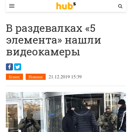
ВЛАДА
В раздевалках «5
ЕКОНОМІКА
элемента» нашли
БІЗНЕС
видеокамеры
СТАРТЕР
КОНТАКТИ
21.12.2019 15:39
Бізнес
Новини