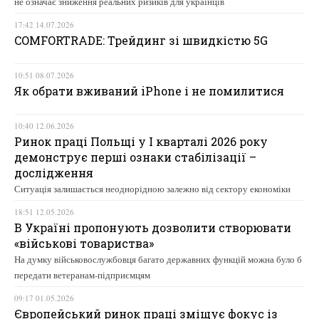
не означає зниження реальних ризиків для українців
17:42 14.07.2026
COMFORTRADE: Трейдинг зі швидкістю 5G
10:51 08.07.2026
Як обрати вживаний iPhone і не помилитися
10:40 12.06.2026
Ринок праці Польщі у І кварталі 2026 року
демонструє перші ознаки стабілізації –
дослідження
Ситуація залишається неоднорідною залежно від сектору економіки
18:51 12.05.2026
В Україні пропонують дозволити створювати
«військові товариства»
На думку військовослужбовця багато державних функцій можна було б
передати ветеранам-підприємцям
09:17 01.05.2026
Європейський ринок праці зміщує фокус із