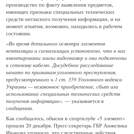
производство по факту выявления предметов,
имеющих признаки специальных технических
средств негласного получения информации, и на
момент изъятия, возможно, находились в рабочем
состоянии.
«Во время детального осмотра элементов
вентиляции и сигнализации установлено, что в них
вмонтированы линзы видеокамер и они подключены
к сетевому кабелю. Досудебное расследование
начато по признакам уголовного преступления,
предусмотренного ч.1 ст. 359 Уголовного кодекса
Украины — незаконное приобретение, сбыт или
использование специальных технических средств
получения информации»,
— указывается в
сообщении.
Как сообщалось, обыски в спортклубе «5 элемент»
прошли 20 декабря. Пресс-секретарь ГБР Анжелика
Иванова уточнила, что следственные действия