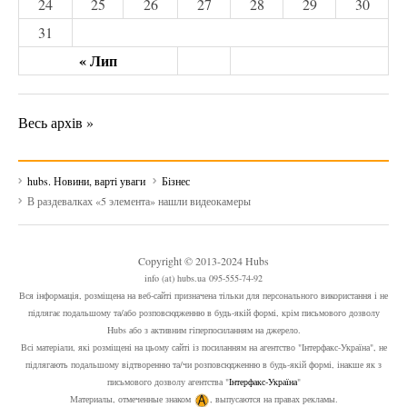
24
25
26
27
28
29
30
31
« Лип
Весь архів »
hubs. Новини, варті уваги
Бізнес
В раздевалках «5 элемента» нашли видеокамеры
Copyright © 2013-2024 Hubs
info (at) hubs.ua 095-555-74-92
Вся інформація, розміщена на веб-сайті призначена тільки для персонального використання і не
підлягає подальшому та/або розповсюдженню в будь-якій формі, крім письмового дозволу
Hubs або з активним гіперпосиланням на джерело.
Всі матеріали, які розміщені на цьому сайті із посиланням на агентство "Інтерфакс-Україна", не
підлягають подальшому відтворенню та/чи розповсюдженню в будь-якій формі, інакше як з
письмового дозволу агентства "
Інтерфакс-Україна
"
Материалы, отмеченные знаком
, выпусаются на правах рекламы.