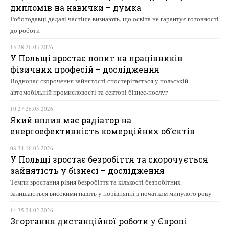
дипломів на навички – думка
Роботодавці дедалі частіше визнають, що освіта не гарантує готовності
до роботи
15:28 26.03.2026
У Польщі зростає попит на працівників
фізичних професій – дослідження
Водночас скорочення зайнятості спостерігається у польській
автомобільній промисловості та секторі бізнес-послуг
10:27 26.03.2026
Який вплив має радіатор на
енергоефективність комерційних об’єктів
08:34 16.03.2026
У Польщі зростає безробіття та скорочується
зайнятість у бізнесі – дослідження
Темпи зростання рівня безробіття та кількості безробітних
залишаються високими навіть у порівнянні з початком минулого року
14:35 24.02.2026
Згортання дистанційної роботи у Європі