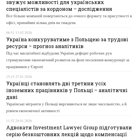
звужує можливості для українських
спеціалістів за кордоном – дослідження
Все більше компаній повертаються до очного формату та присутності в
офісі, принаймні кілька днів на тиждень
08:51 13.02.2026
Україна конкуруватиме з Польщею за трудові
ресурси – прогноз аналітиків
Під час масштабної відбудови України дефіцит робочих рук
стримуватиме економічний розвиток на фоні посилення конкуренції за
працівників у Європі
15:15 27.01.2026
Українці становлять дві третини усіх
іноземних працівників у Польщі – аналітичні
дані
Українські мігранти у Польщі вирізняються не лише чисельністю, а й
рівнем економічної активності
11:32 24.01.2026
Адвокати Investment Lawyer Group підготували
серію безкоштовних лекцій щодо компенсації