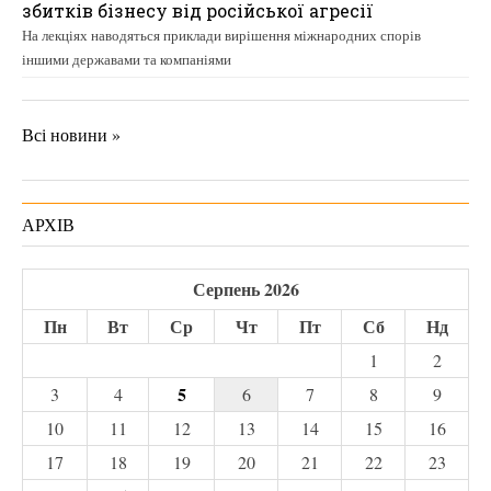
збитків бізнесу від російської агресії
На лекціях наводяться приклади вирішення міжнародних спорів
іншими державами та компаніями
Всі новини »
АРХІВ
Серпень 2026
Пн
Вт
Ср
Чт
Пт
Сб
Нд
1
2
5
3
4
6
7
8
9
10
11
12
13
14
15
16
17
18
19
20
21
22
23