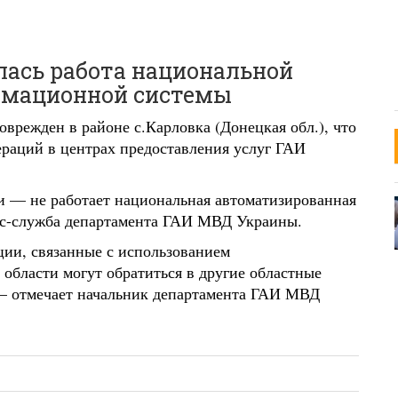
илась работа национальной
рмационной системы
врежден в районе с.Карловка (Донецкая обл.), что
раций в центрах предоставления услуг ГАИ
и — не работает национальная автоматизированная
сс-служба департамента ГАИ МВД Украины.
ции, связанные с использованием
области могут обратиться в другие областные
 — отмечает начальник департамента ГАИ МВД