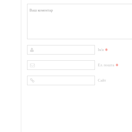
*
Ім'я
*
Ел. пошта
Сайт