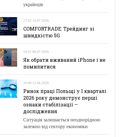
українців
17:42 14.07.2026
COMFORTRADE: Трейдинг зі
швидкістю 5G
10:51 08.07.2026
Як обрати вживаний iPhone і не
помилитися
10:40 12.06.2026
Ринок праці Польщі у І кварталі
2026 року демонструє перші
ознаки стабілізації –
дослідження
Ситуація залишається неоднорідною
залежно від сектору економіки