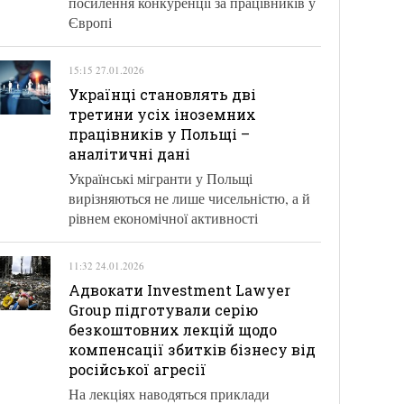
посилення конкуренції за працівників у
Європі
15:15 27.01.2026
Українці становлять дві
третини усіх іноземних
працівників у Польщі –
аналітичні дані
Українські мігранти у Польщі
вирізняються не лише чисельністю, а й
рівнем економічної активності
11:32 24.01.2026
Адвокати Investment Lawyer
Group підготували серію
безкоштовних лекцій щодо
компенсації збитків бізнесу від
російської агресії
На лекціях наводяться приклади