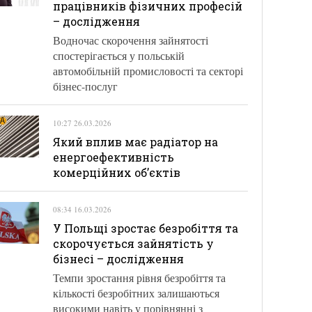
працівників фізичних професій
– дослідження
Водночас скорочення зайнятості
спостерігається у польській
автомобільній промисловості та секторі
бізнес-послуг
10:27 26.03.2026
Який вплив має радіатор на
енергоефективність
комерційних об’єктів
08:34 16.03.2026
У Польщі зростає безробіття та
скорочується зайнятість у
бізнесі – дослідження
Темпи зростання рівня безробіття та
кількості безробітних залишаються
високими навіть у порівнянні з