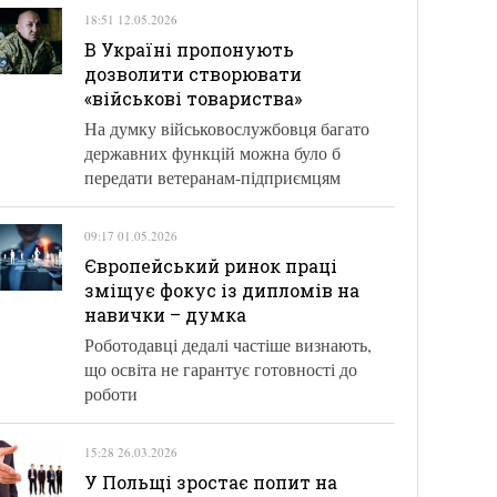
18:51 12.05.2026
В Україні пропонують
дозволити створювати
«військові товариства»
На думку військовослужбовця багато
державних функцій можна було б
передати ветеранам-підприємцям
09:17 01.05.2026
Європейський ринок праці
зміщує фокус із дипломів на
навички – думка
Роботодавці дедалі частіше визнають,
що освіта не гарантує готовності до
роботи
15:28 26.03.2026
У Польщі зростає попит на