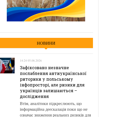
НОВИНИ
14:24 05.08.2026
Зафіксовано незначне
послаблення антиукраїнської
риторики у польському
інфопросторі, але ризики для
українців залишаються –
дослідження
Втім, аналітики підкреслюють, що
інформаційна деескалація поки що не
означає зниження реальних ризиків для