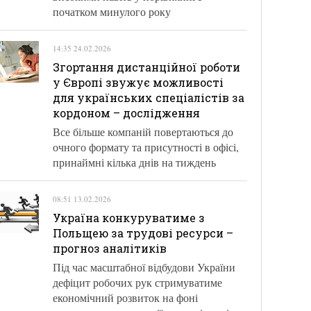
початком минулого року
14:35 24.02.2026
Згортання дистанційної роботи
у Європі звужує можливості
для українських спеціалістів за
кордоном – дослідження
Все більше компаній повертаються до
очного формату та присутності в офісі,
принаймні кілька днів на тиждень
08:51 13.02.2026
Україна конкуруватиме з
Польщею за трудові ресурси –
прогноз аналітиків
Під час масштабної відбудови України
дефіцит робочих рук стримуватиме
економічний розвиток на фоні