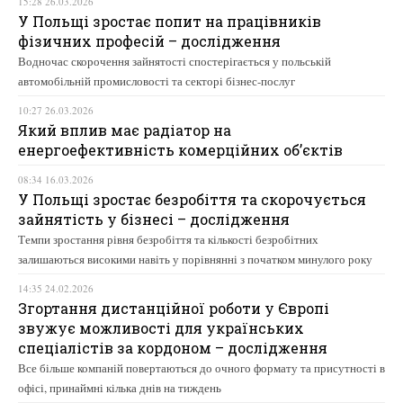
15:28 26.03.2026
У Польщі зростає попит на працівників
фізичних професій – дослідження
Водночас скорочення зайнятості спостерігається у польській
автомобільній промисловості та секторі бізнес-послуг
10:27 26.03.2026
Який вплив має радіатор на
енергоефективність комерційних об’єктів
08:34 16.03.2026
У Польщі зростає безробіття та скорочується
зайнятість у бізнесі – дослідження
Темпи зростання рівня безробіття та кількості безробітних
залишаються високими навіть у порівнянні з початком минулого року
14:35 24.02.2026
Згортання дистанційної роботи у Європі
звужує можливості для українських
спеціалістів за кордоном – дослідження
Все більше компаній повертаються до очного формату та присутності в
офісі, принаймні кілька днів на тиждень