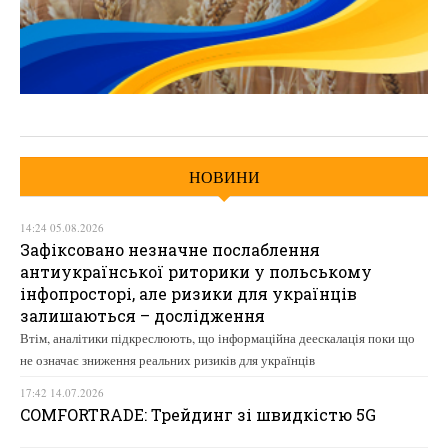
НОВИНИ
14:24 05.08.2026
Зафіксовано незначне послаблення
антиукраїнської риторики у польському
інфопросторі, але ризики для українців
залишаються – дослідження
Втім, аналітики підкреслюють, що інформаційна деескалація поки що
не означає зниження реальних ризиків для українців
17:42 14.07.2026
COMFORTRADE: Трейдинг зі швидкістю 5G