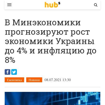
ВЛАДА
В Минэкономики
ЕКОНОМІКА
прогнозируют рост
БІЗНЕС
экономики Украины
СТАРТЕР
до 4% и инфляцию до
КОНТАКТИ
8%
08.07.2021 13:30
Економіка
Новини