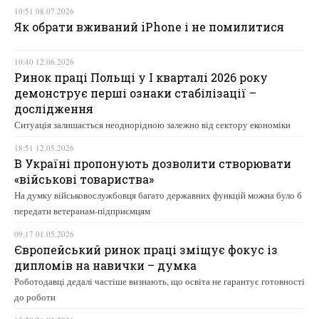
10:51 08.07.2026
Як обрати вживаний iPhone і не помилитися
10:40 12.06.2026
Ринок праці Польщі у І кварталі 2026 року
демонструє перші ознаки стабілізації –
дослідження
Ситуація залишається неоднорідною залежно від сектору економіки
18:51 12.05.2026
В Україні пропонують дозволити створювати
«військові товариства»
На думку військовослужбовця багато державних функцій можна було б
передати ветеранам-підприємцям
09:17 01.05.2026
Європейський ринок праці зміщує фокус із
дипломів на навички – думка
Роботодавці дедалі частіше визнають, що освіта не гарантує готовності
до роботи