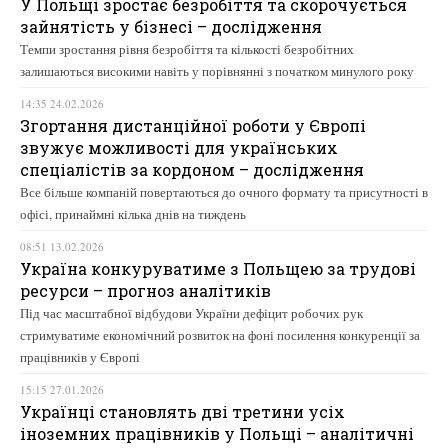
У Польщі зростає безробіття та скорочується
зайнятість у бізнесі – дослідження
Темпи зростання рівня безробіття та кількості безробітних
залишаються високими навіть у порівнянні з початком минулого року
14:35 24.02.2026
Згортання дистанційної роботи у Європі
звужує можливості для українських
спеціалістів за кордоном – дослідження
Все більше компаній повертаються до очного формату та присутності в
офісі, принаймні кілька днів на тиждень
08:51 13.02.2026
Україна конкуруватиме з Польщею за трудові
ресурси – прогноз аналітиків
Під час масштабної відбудови України дефіцит робочих рук
стримуватиме економічний розвиток на фоні посилення конкуренції за
працівників у Європі
15:15 27.01.2026
Українці становлять дві третини усіх
іноземних працівників у Польщі – аналітичні