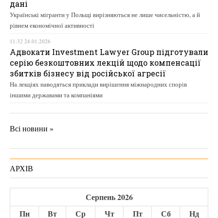
дані
Українські мігранти у Польщі вирізняються не лише чисельністю, а й
рівнем економічної активності
11:32 24.01.2026
Адвокати Investment Lawyer Group підготували
серію безкоштовних лекцій щодо компенсації
збитків бізнесу від російської агресії
На лекціях наводяться приклади вирішення міжнародних спорів
іншими державами та компаніями
Всі новини »
АРХІВ
Серпень 2026
Пн
Вт
Ср
Чт
Пт
Сб
Нд