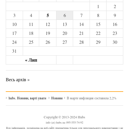
1
2
5
3
4
6
7
8
9
10
11
12
13
14
15
16
17
18
19
20
21
22
23
24
25
26
27
28
29
30
31
« Лип
Весь архів »
hubs. Новини, варті уваги
Новини
В марте инфляция составила 2,2%
Copyright © 2013-2024 Hubs
info (at) hubs.ua 095-555-74-92
Вся інформація, розміщена на веб-сайті призначена тільки для персонального використання і не