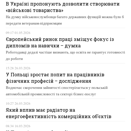
В Україні пропонують дозволити створювати
«військові товариства»
На думку військовослужбовця багато державних функцій можна було б
передати ветеранам-підприємцям
09:17 01.05.2026
Європейський ринок праці зміщує фокус із
дипломів на навички – думка
Роботодавці дедалі частіше визнають, що освіта не гарантує готовності
до роботи
15:28 26.03.2026
У Польщі зростає попит на працівників
фізичних професій – дослідження
Водночас скорочення зайнятості спостерігається у польській
автомобільній промисловості та секторі бізнес-послуг
10:27 26.03.2026
Який вплив має радіатор на
енергоефективність комерційних об’єктів
08:34 16.03.2026