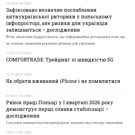
14:24 05.08.2026
Зафіксовано незначне послаблення
антиукраїнської риторики у польському
інфопросторі, але ризики для українців
залишаються – дослідження
Втім, аналітики підкреслюють, що інформаційна деескалація поки що
не означає зниження реальних ризиків для українців
17:42 14.07.2026
COMFORTRADE: Трейдинг зі швидкістю 5G
10:51 08.07.2026
Як обрати вживаний iPhone і не помилитися
10:40 12.06.2026
Ринок праці Польщі у І кварталі 2026 року
демонструє перші ознаки стабілізації –
дослідження
Ситуація залишається неоднорідною залежно від сектору економіки
18:51 12.05.2026