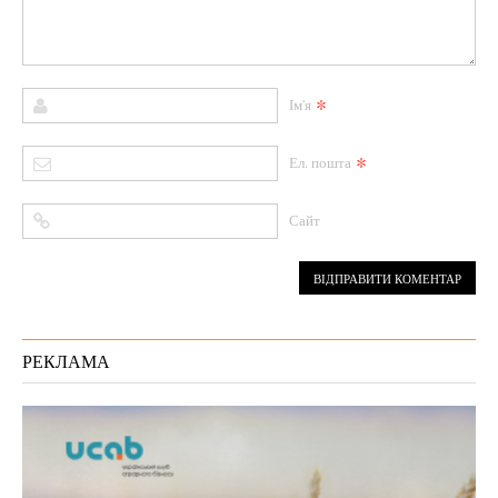
*
Ім'я
*
Ел. пошта
Сайт
РЕКЛАМА