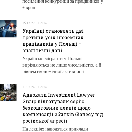
посилення конкуренції за працівників у
Європі
15:15 27.01.2026
Українці становлять дві
третини усіх іноземних
працівників у Польщі –
аналітичні дані
Українські мігранти у Польщі
вирізняються не лише чисельністю, а й
рівнем економічної активності
11:32 24.01.2026
Адвокати Investment Lawyer
Group підготували серію
безкоштовних лекцій щодо
компенсації збитків бізнесу від
російської агресії
На лекціях наводяться приклади