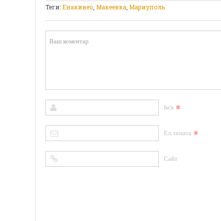
Теги:
Енакивео
,
Макеевка
,
Мариуполь
*
Ім'я
*
Ел. пошта
Сайт