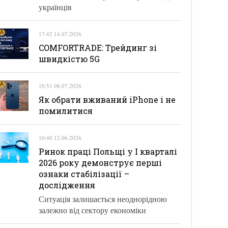
українців
17:42 14.07.2026
COMFORTRADE: Трейдинг зі
швидкістю 5G
10:51 08.07.2026
Як обрати вживаний iPhone і не
помилитися
10:40 12.06.2026
Ринок праці Польщі у І кварталі
2026 року демонструє перші
ознаки стабілізації –
дослідження
Ситуація залишається неоднорідною
залежно від сектору економіки