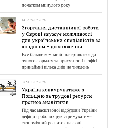
початком минулого року
14:35 24.02.2026
Згортання дистанційної роботи
у Європі звужує можливості
для українських спеціалістів за
кордоном – дослідження
Все більше компаній повертаються до
очного формату та присутності в офісі,
принаймні кілька днів на тиждень
08:51 13.02.2026
Україна конкуруватиме з
Польщею за трудові ресурси –
прогноз аналітиків
Під час масштабної відбудови України
дефіцит робочих рук стримуватиме
економічний розвиток на фоні