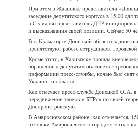
При этом в Ждановке представители «Донец
заседание депутатского корпуса в 15:00 для 
в Селидово представитель ДНР инициировал 
и высказывания своей позиции. Сейчас 50 че
В г. Краматорск Донецкой области здание и
препятствуют работе сотрудников. Городско
Кроме этого, в Харцызске прошла внеочередн
обращение к депутатам облсовета с требова
информации пресс-службы, ночью был снят ф
Украины и области.
Как отмечает пресс-служба Донецкой ОГА, в
передвижение танков и БТРов по своей терр
Днепропетровскую.
В Амвросиевском районе, как отмечается, 15
отставки Амвросиевского городского головы.