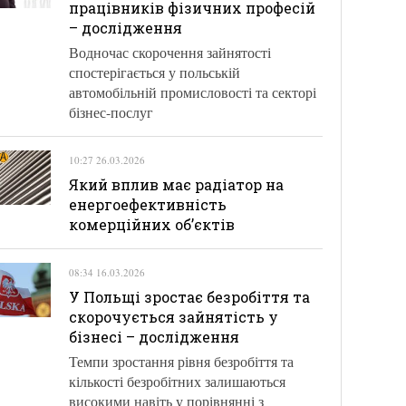
працівників фізичних професій
– дослідження
Водночас скорочення зайнятості
спостерігається у польській
автомобільній промисловості та секторі
бізнес-послуг
10:27 26.03.2026
Який вплив має радіатор на
енергоефективність
комерційних об’єктів
08:34 16.03.2026
У Польщі зростає безробіття та
скорочується зайнятість у
бізнесі – дослідження
Темпи зростання рівня безробіття та
кількості безробітних залишаються
високими навіть у порівнянні з