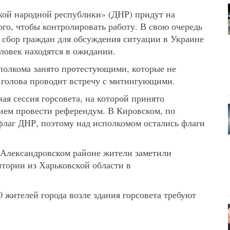
кой народной республики» (ДНР) придут на
того, чтобы контролировать работу. В свою очередь
сбор граждан для обсуждения ситуации в Украине
ловек находятся в ожидании.
сполкома занято протестующими, которые не
й голова проводит встречу с митингующими.
ая сессия горсовета, на которой принято
нием провести референдум. В Кировском, по
лаг ДНР, поэтому над исполкомом остались флаги
 Александровском районе жители заметили
итории из Харьковской области в
0 жителей города возле здания горсовета требуют