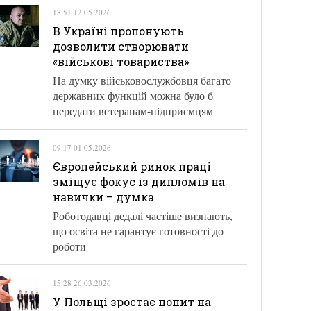
18:51 12.05.2026
В Україні пропонують
дозволити створювати
«військові товариства»
На думку військовослужбовця багато
державних функцій можна було б
передати ветеранам-підприємцям
09:17 01.05.2026
Європейський ринок праці
зміщує фокус із дипломів на
навички – думка
Роботодавці дедалі частіше визнають,
що освіта не гарантує готовності до
роботи
15:28 26.03.2026
У Польщі зростає попит на