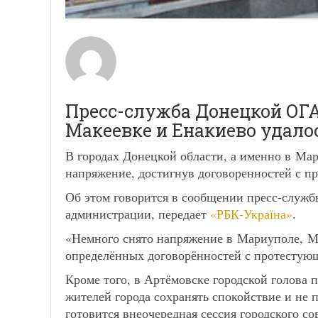
Пресс-служба Донецкой ОГА
Макеевке и Енакиево удало
В городах Донецкой области, а именно в Ма
напряжение, достигнув договоренностей с 
Об этом говорится в сообщении пресс-служб
администрации, передает
«РБК-Україна»
.
«Немного снято напряжение в Мариуполе, Ма
определённых договорённостей с протестую
Кроме того, в Артёмовске городской голова 
жителей города сохранять спокойствие и не п
готовится внеочередная сессия городского со