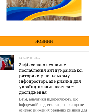
НОВИНИ
14:24 05.08.2026
Зафіксовано незначне
послаблення антиукраїнської
риторики у польському
інфопросторі, але ризики для
українців залишаються –
дослідження
Втім, аналітики підкреслюють, що
інформаційна деескалація поки що не
означає зниження реальних ризиків для