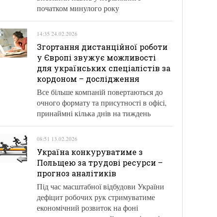
початком минулого року
14:35 24.02.2026
Згортання дистанційної роботи
у Європі звужує можливості
для українських спеціалістів за
кордоном – дослідження
Все більше компаній повертаються до
очного формату та присутності в офісі,
принаймні кілька днів на тиждень
08:51 13.02.2026
Україна конкуруватиме з
Польщею за трудові ресурси –
прогноз аналітиків
Під час масштабної відбудови України
дефіцит робочих рук стримуватиме
економічний розвиток на фоні