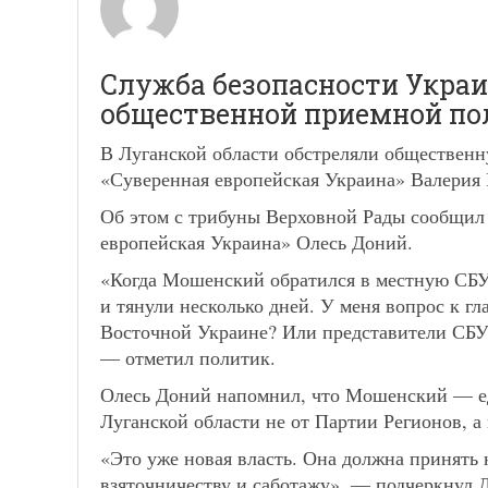
Служба безопасности Украи
общественной приемной пол
В Луганской области обстреляли общественн
«Суверенная европейская Украина» Валерия
Об этом с трибуны Верховной Рады сообщи
европейская Украина» Олесь Доний.
«Когда Мошенский обратился в местную СБУ,
и тянули несколько дней. У меня вопрос к г
Восточной Украине? Или представители СБУ 
— отметил политик.
Олесь Доний напомнил, что Мошенский — ед
Луганской области не от Партии Регионов, а
«Это уже новая власть. Она должна принять 
взяточничеству и саботажу», — подчеркнул 