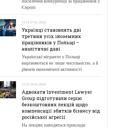
посилення конкуренції за працівників у
Європі
15:15 27.01.2026
Українці становлять дві
третини усіх іноземних
працівників у Польщі –
аналітичні дані
Українські мігранти у Польщі
вирізняються не лише чисельністю, а й
рівнем економічної активності
11:32 24.01.2026
Адвокати Investment Lawyer
Group підготували серію
безкоштовних лекцій щодо
компенсації збитків бізнесу від
російської агресії
На лекціях наводяться приклади