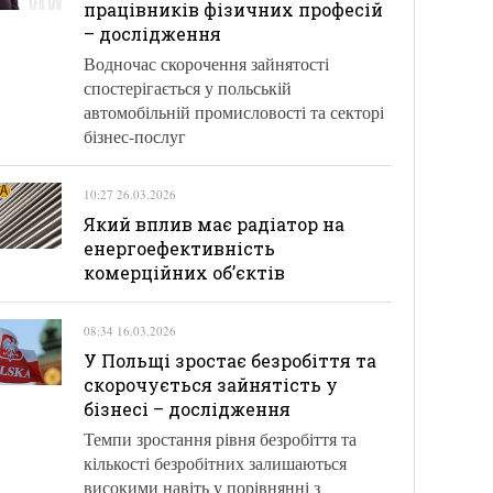
працівників фізичних професій
– дослідження
Водночас скорочення зайнятості
спостерігається у польській
автомобільній промисловості та секторі
бізнес-послуг
10:27 26.03.2026
Який вплив має радіатор на
енергоефективність
комерційних об’єктів
08:34 16.03.2026
У Польщі зростає безробіття та
скорочується зайнятість у
бізнесі – дослідження
Темпи зростання рівня безробіття та
кількості безробітних залишаються
високими навіть у порівнянні з