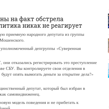
ны на факт обстрела
итика никак не реагирует
ую приемную народного депутата из группы
 Мошенского.
л уполномоченный депгруппы «Суверенная
 они отказались регистрировать это преступление
лаве СБУ. Вы контролируете свои отделения в
будут опять вымогать деньги за открытие дела?»
инственный депутат, который был избран в
 как самовидвиженец.
новую модель поведения и не прибегать к
Доний.