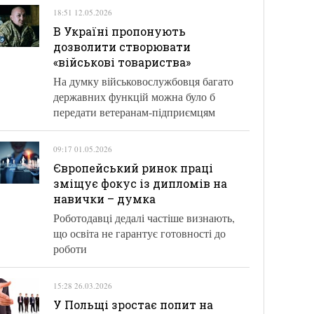
18:51 12.05.2026
В Україні пропонують
дозволити створювати
«військові товариства»
На думку військовослужбовця багато
державних функцій можна було б
передати ветеранам-підприємцям
09:17 01.05.2026
Європейський ринок праці
зміщує фокус із дипломів на
навички – думка
Роботодавці дедалі частіше визнають,
що освіта не гарантує готовності до
роботи
15:28 26.03.2026
У Польщі зростає попит на