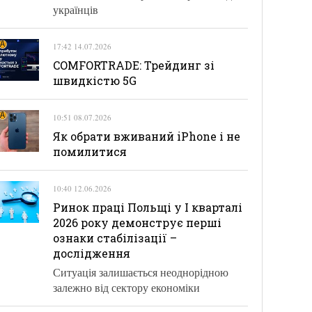
українців
17:42 14.07.2026
COMFORTRADE: Трейдинг зі
швидкістю 5G
10:51 08.07.2026
Як обрати вживаний iPhone і не
помилитися
10:40 12.06.2026
Ринок праці Польщі у І кварталі
2026 року демонструє перші
ознаки стабілізації –
дослідження
Ситуація залишається неоднорідною
залежно від сектору економіки