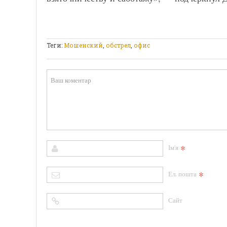
Теги:
Мошенский
,
обстрел
,
офис
*
Ім'я
*
Ел. пошта
Сайт