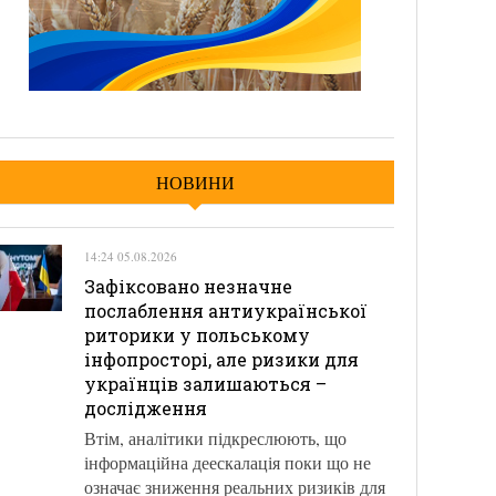
НОВИНИ
14:24 05.08.2026
Зафіксовано незначне
послаблення антиукраїнської
риторики у польському
інфопросторі, але ризики для
українців залишаються –
дослідження
Втім, аналітики підкреслюють, що
інформаційна деескалація поки що не
означає зниження реальних ризиків для