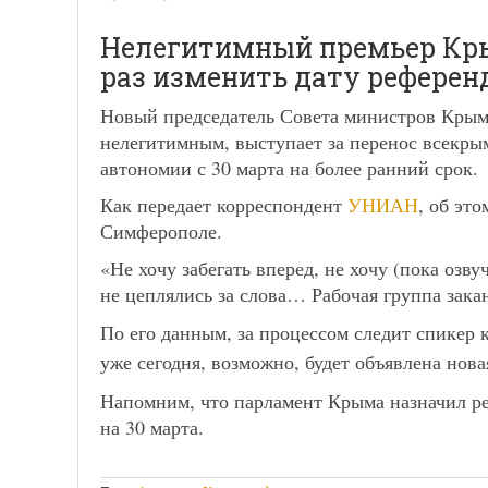
Нелегитимный премьер Кры
раз изменить дату рефере
Новый председатель Совета министров Крыма
нелегитимным, выступает за перенос всекр
автономии с 30 марта на более ранний срок.
Как передает корреспондент
УНИАН
, об эт
Симферополе.
«Не хочу забегать вперед, не хочу (пока о
не цеплялись за слова… Рабочая группа зак
По его данным, за процессом следит спикер
уже сегодня, возможно, будет объявлена нов
Напомним, что парламент Крыма назначил ре
на 30 марта.