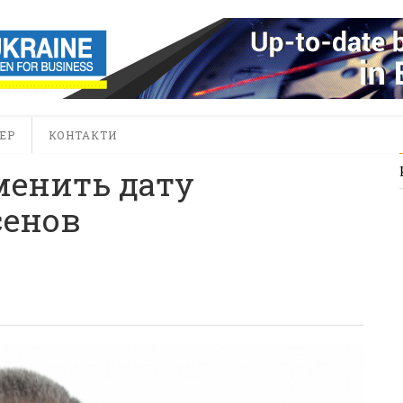
ЕР
КОНТАКТИ
менить дату
сенов