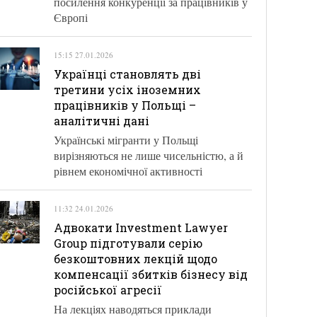
посилення конкуренції за працівників у
Європі
15:15 27.01.2026
Українці становлять дві
третини усіх іноземних
працівників у Польщі –
аналітичні дані
Українські мігранти у Польщі
вирізняються не лише чисельністю, а й
рівнем економічної активності
11:32 24.01.2026
Адвокати Investment Lawyer
Group підготували серію
безкоштовних лекцій щодо
компенсації збитків бізнесу від
російської агресії
На лекціях наводяться приклади