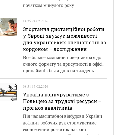
початком минулого року
14:35 24.02.2026
Згортання дистанційної роботи
у Європі звужує можливості
для українських спеціалістів за
кордоном – дослідження
Все більше компаній повертаються до
очного формату та присутності в офісі,
принаймні кілька днів на тиждень
08:51 13.02.2026
Україна конкуруватиме з
Польщею за трудові ресурси –
прогноз аналітиків
Під час масштабної відбудови України
дефіцит робочих рук стримуватиме
економічний розвиток на фоні