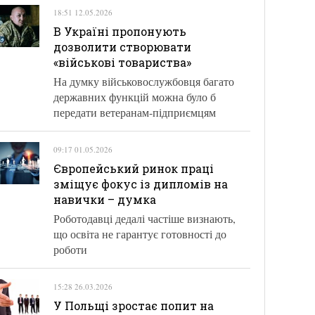
18:51 12.05.2026
В Україні пропонують
дозволити створювати
«військові товариства»
На думку військовослужбовця багато
державних функцій можна було б
передати ветеранам-підприємцям
09:17 01.05.2026
Європейський ринок праці
зміщує фокус із дипломів на
навички – думка
Роботодавці дедалі частіше визнають,
що освіта не гарантує готовності до
роботи
15:28 26.03.2026
У Польщі зростає попит на