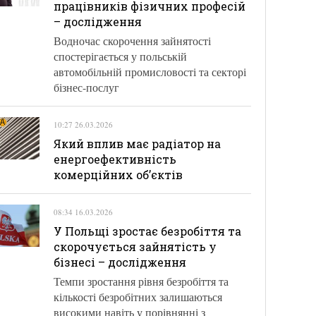
працівників фізичних професій
– дослідження
Водночас скорочення зайнятості
спостерігається у польській
автомобільній промисловості та секторі
бізнес-послуг
10:27 26.03.2026
Який вплив має радіатор на
енергоефективність
комерційних об’єктів
08:34 16.03.2026
У Польщі зростає безробіття та
скорочується зайнятість у
бізнесі – дослідження
Темпи зростання рівня безробіття та
кількості безробітних залишаються
високими навіть у порівнянні з