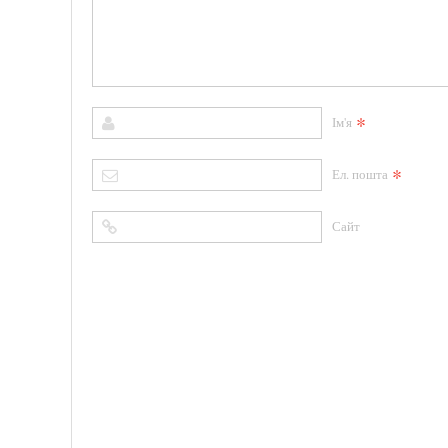
*
Ім'я
*
Ел. пошта
Сайт