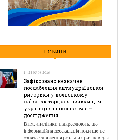
НОВИНИ
14:24 05.08.2026
Зафіксовано незначне
послаблення антиукраїнської
риторики у польському
інфопросторі, але ризики для
українців залишаються –
дослідження
Втім, аналітики підкреслюють, що
інформаційна деескалація поки що не
означає зниження реальних ризиків для