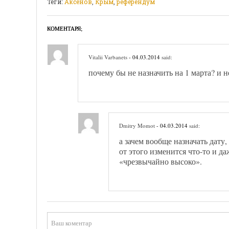
Теги:
Аксенов
,
Крым
,
референдум
КОМЕНТАРЯ;
Vitalii Varbanets
- 04.03.2014
said:
почему бы не назначить на 1 марта? и н
Dmitry Momot
- 04.03.2014
said:
а зачем вообще назначать дату
от этого изменится что-то и д
«чрезвычайно высоко».