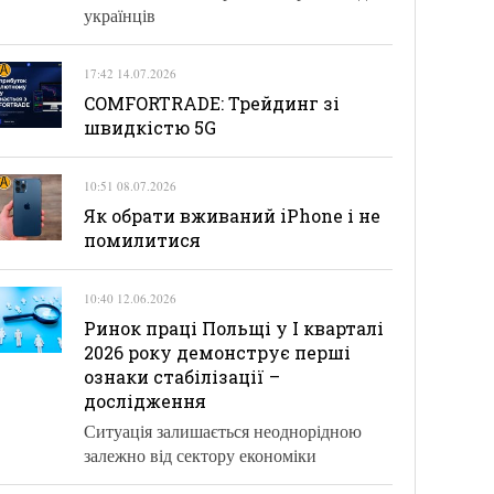
українців
17:42 14.07.2026
COMFORTRADE: Трейдинг зі
швидкістю 5G
10:51 08.07.2026
Як обрати вживаний iPhone і не
помилитися
10:40 12.06.2026
Ринок праці Польщі у І кварталі
2026 року демонструє перші
ознаки стабілізації –
дослідження
Ситуація залишається неоднорідною
залежно від сектору економіки