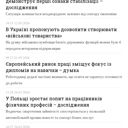
демонструє перші ознаки стабілізації –
дослідження
Ситуація залишається неоднорідною залежно від сектору економіки
18:51 12.05.2026
В Україні пропонують дозволити створювати
«військові товариства»
На думку військовослужбовця багато державних функцій можна було б
передати ветеранам-підприємцям
09:17 01.05.2026
Європейський ринок праці зміщує фокус із
дипломів на навички – думка
Роботодавці дедалі частіше визнають, що освіта не гарантує готовності
до роботи
15:28 26.03.2026
У Польщі зростає попит на працівників
фізичних професій – дослідження
Водночас скорочення зайнятості спостерігається у польській
автомобільній промисловості та секторі бізнес-послуг
10:27 26.03.2026