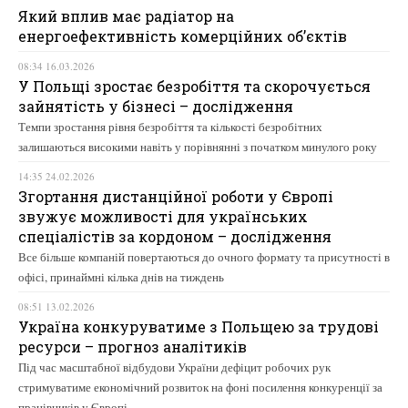
Який вплив має радіатор на
енергоефективність комерційних об’єктів
08:34 16.03.2026
У Польщі зростає безробіття та скорочується
зайнятість у бізнесі – дослідження
Темпи зростання рівня безробіття та кількості безробітних
залишаються високими навіть у порівнянні з початком минулого року
14:35 24.02.2026
Згортання дистанційної роботи у Європі
звужує можливості для українських
спеціалістів за кордоном – дослідження
Все більше компаній повертаються до очного формату та присутності в
офісі, принаймні кілька днів на тиждень
08:51 13.02.2026
Україна конкуруватиме з Польщею за трудові
ресурси – прогноз аналітиків
Під час масштабної відбудови України дефіцит робочих рук
стримуватиме економічний розвиток на фоні посилення конкуренції за
працівників у Європі