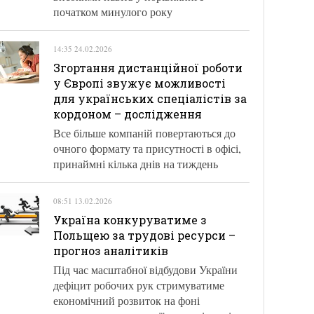
початком минулого року
14:35 24.02.2026
Згортання дистанційної роботи
у Європі звужує можливості
для українських спеціалістів за
кордоном – дослідження
Все більше компаній повертаються до
очного формату та присутності в офісі,
принаймні кілька днів на тиждень
08:51 13.02.2026
Україна конкуруватиме з
Польщею за трудові ресурси –
прогноз аналітиків
Під час масштабної відбудови України
дефіцит робочих рук стримуватиме
економічний розвиток на фоні