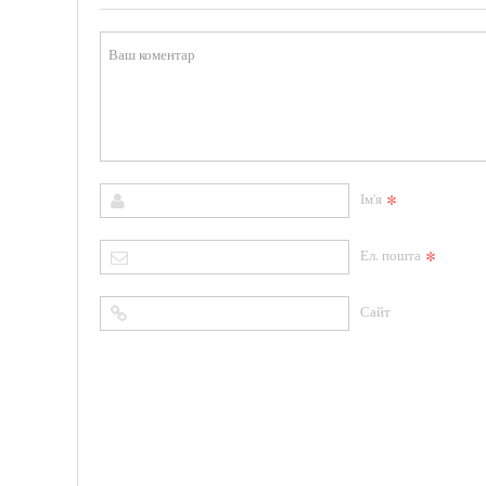
*
Ім'я
*
Ел. пошта
Сайт