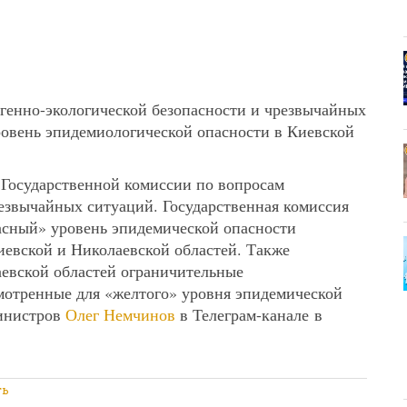
огенно-экологической безопасности и чрезвычайных
овень эпидемиологической опасности в Киевской
 Государственной комиссии по вопросам
резвычайных ситуаций. Государственная комиссия
расный» уровень эпидемической опасности
евской и Николаевской областей. Также
евской областей ограничительные
мотренные для «желтого» уровня эпидемической
инистров
Олег Немчинов
в Телеграм-канале в
ть