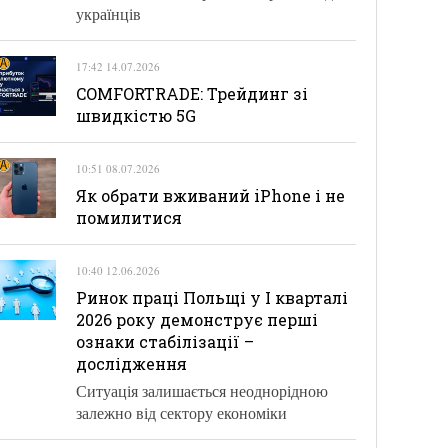
українців
17:42 14.07.2026
COMFORTRADE: Трейдинг зі
швидкістю 5G
10:51 08.07.2026
Як обрати вживаний iPhone і не
помилитися
10:40 12.06.2026
Ринок праці Польщі у І кварталі
2026 року демонструє перші
ознаки стабілізації –
дослідження
Ситуація залишається неоднорідною
залежно від сектору економіки