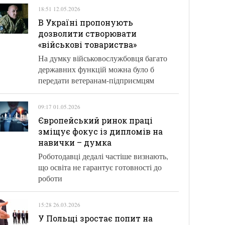
18:51 12.05.2026
В Україні пропонують
дозволити створювати
«військові товариства»
На думку військовослужбовця багато
державних функцій можна було б
передати ветеранам-підприємцям
09:17 01.05.2026
Європейський ринок праці
зміщує фокус із дипломів на
навички – думка
Роботодавці дедалі частіше визнають,
що освіта не гарантує готовності до
роботи
15:28 26.03.2026
У Польщі зростає попит на