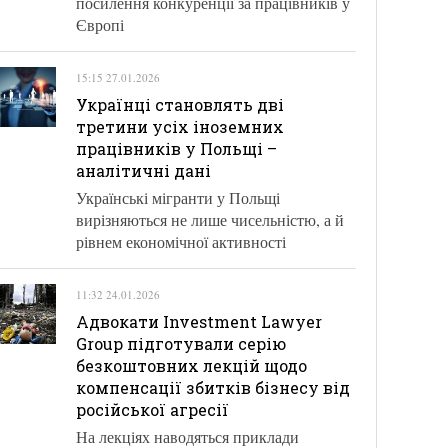
посилення конкуренції за працівників у
Європі
15:15 27.01.2026
Українці становлять дві
третини усіх іноземних
працівників у Польщі –
аналітичні дані
Українські мігранти у Польщі
вирізняються не лише чисельністю, а й
рівнем економічної активності
11:32 24.01.2026
Адвокати Investment Lawyer
Group підготували серію
безкоштовних лекцій щодо
компенсації збитків бізнесу від
російської агресії
На лекціях наводяться приклади