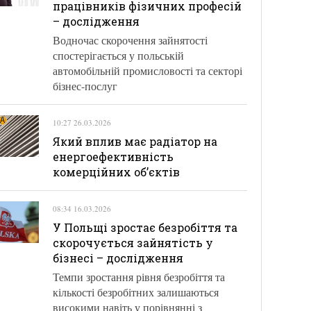
працівників фізичних професій
– дослідження
Водночас скорочення зайнятості
спостерігається у польській
автомобільній промисловості та секторі
бізнес-послуг
10:27 26.03.2026
Який вплив має радіатор на
енергоефективність
комерційних об’єктів
08:34 16.03.2026
У Польщі зростає безробіття та
скорочується зайнятість у
бізнесі – дослідження
Темпи зростання рівня безробіття та
кількості безробітних залишаються
високими навіть у порівнянні з