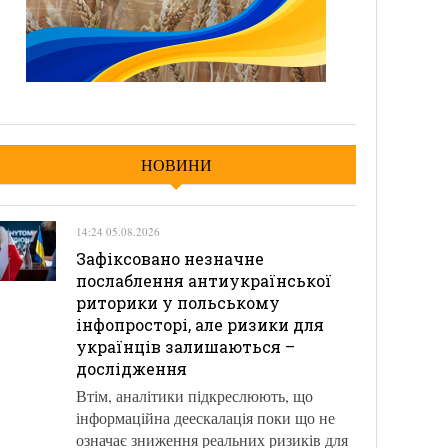
НОВИНИ
14:24 05.08.2026
Зафіксовано незначне
послаблення антиукраїнської
риторики у польському
інфопросторі, але ризики для
українців залишаються –
дослідження
Втім, аналітики підкреслюють, що
інформаційна деескалація поки що не
означає зниження реальних ризиків для