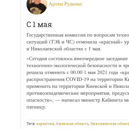
Артем Руденко
С 1 мая
Государственная комиссия по вопросам техн
ситуаций (ТЭБ и ЧС) отменила «красный» ур
и Николаевской областях с 1 мая.
«Сегодня состоялось внеочередное заседание
техногенно-экологической безопасности и ч
решила отменить с 00.00 1 мая 2021 года «к
распространения COVID-19 на территории Ки
применить на территории Киевской и Никола
противоэпидемические мероприятия, предус
опасности», — написал министр Кабинета м
пятницу.
Теги:
карантин
,
Киевская область
,
Николаевская облас