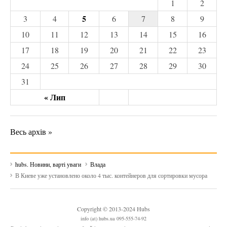
1
2
5
3
4
6
7
8
9
10
11
12
13
14
15
16
17
18
19
20
21
22
23
24
25
26
27
28
29
30
31
« Лип
Весь архів »
hubs. Новини, варті уваги
Влада
В Киеве уже установлено около 4 тыс. контейнеров для сортировки мусора
Copyright © 2013-2024 Hubs
info (at) hubs.ua 095-555-74-92