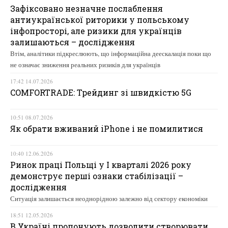
Зафіксовано незначне послаблення
антиукраїнської риторики у польському
інфопросторі, але ризики для українців
залишаються – дослідження
Втім, аналітики підкреслюють, що інформаційна деескалація поки що
не означає зниження реальних ризиків для українців
17:42 14.07.2026
COMFORTRADE: Трейдинг зі швидкістю 5G
10:51 08.07.2026
Як обрати вживаний iPhone і не помилитися
10:40 12.06.2026
Ринок праці Польщі у І кварталі 2026 року
демонструє перші ознаки стабілізації –
дослідження
Ситуація залишається неоднорідною залежно від сектору економіки
18:51 12.05.2026
В Україні пропонують дозволити створювати