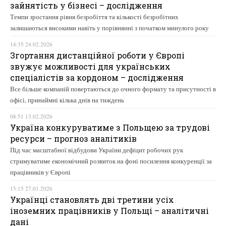
зайнятість у бізнесі – дослідження
Темпи зростання рівня безробіття та кількості безробітних
залишаються високими навіть у порівнянні з початком минулого року
14:35 24.02.2026
Згортання дистанційної роботи у Європі
звужує можливості для українських
спеціалістів за кордоном – дослідження
Все більше компаній повертаються до очного формату та присутності в
офісі, принаймні кілька днів на тиждень
08:51 13.02.2026
Україна конкуруватиме з Польщею за трудові
ресурси – прогноз аналітиків
Під час масштабної відбудови України дефіцит робочих рук
стримуватиме економічний розвиток на фоні посилення конкуренції за
працівників у Європі
15:15 27.01.2026
Українці становлять дві третини усіх
іноземних працівників у Польщі – аналітичні
дані