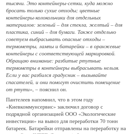
тысячи. Это контейнеры-сетки, куда можно
бросать только сухие отходы; цветные
контейнеры-колокольчики для отдельных
материалов: зеленый – для стекла, желтый – для
пластика, синий – для бумаги. Также отдельно
советуем выбрасывать опасные отходы –
термометры, лампы и батарейки – в оранжевые
контейнеры с соответствующей маркировкой.
Обращаю внимание: разбитые ртутные
термометры в контейнеры выбрасывать нельзя.
Если у вас разбился градусник – вызывайте
спасателей, и они помогут очистить помещение
от ртути»
, – пояснил он.
Пантелеев напомнил, что в этом году
«Киевкоммунсервис» заключил договор с
подрядной организацией ООО «Экологические
инвестиции» на вывоз для переработки 70 тонн
батареек. Батарейки отправлены на переработку на