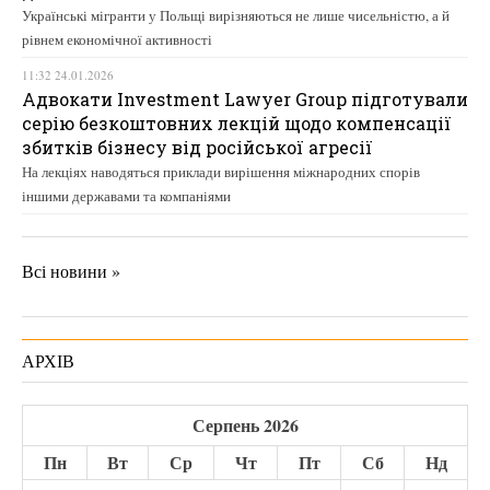
Українські мігранти у Польщі вирізняються не лише чисельністю, а й
рівнем економічної активності
11:32 24.01.2026
Адвокати Investment Lawyer Group підготували
серію безкоштовних лекцій щодо компенсації
збитків бізнесу від російської агресії
На лекціях наводяться приклади вирішення міжнародних спорів
іншими державами та компаніями
Всі новини »
АРХІВ
Серпень 2026
Пн
Вт
Ср
Чт
Пт
Сб
Нд