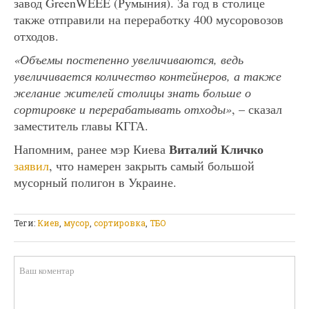
завод GreenWEEE (Румыния). За год в столице
также отправили на переработку 400 мусоровозов
отходов.
«Объемы постепенно увеличиваются, ведь
увеличивается количество контейнеров, а также
желание жителей столицы знать больше о
сортировке и перерабатывать отходы»
, – сказал
заместитель главы КГГА.
Виталий Кличко
Напомним, ранее мэр Киева
заявил
, что намерен закрыть самый большой
мусорный полигон в Украине.
Теги:
Киев
,
мусор
,
сортировка
,
ТБО