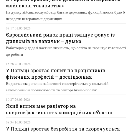
«військові товариства»
На думку військовослужбовця багато державних функцій можна було б
передати ветеранам-підприємцям
09:17 01.05.2026
Європейський ринок праці зміщує фокус із
дипломів на навички – думка
Роботодавці дедалі частіше визнають, що освіта не гарантує готовності
до роботи
15:28 26.03.2026
У Польщі зростає попит на працівників
фізичних професій – дослідження
Водночас скорочення зайнятості спостерігається у польській
автомобільній промисловості та секторі бізнес-послуг
10:27 26.03.2026
Який вплив має радіатор на
енергоефективність комерційних об’єктів
08:34 16.03.2026
У Польщі зростає безробіття та скорочується