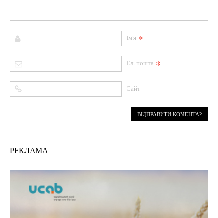
*
Ім'я
*
Ел. пошта
Сайт
РЕКЛАМА