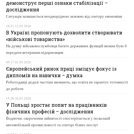
демонструє перші ознаки стабілізації –
дослідження
Ситуація залишається неоднорідною залежно від сектору економіки
18:51 12.05.2026
В Україні пропонують дозволити створювати
«військові товариства»
На думку військовослужбовця багато державних функцій можна було б
передати ветеранам-підприємцям
09:17 01.05.2026
Європейський ринок праці зміщує фокус із
дипломів на навички – думка
Роботодавці дедалі частіше визнають, що освіта не гарантує готовності
до роботи
15:28 26.03.2026
У Польщі зростає попит на працівників
фізичних професій – дослідження
Водночас скорочення зайнятості спостерігається у польській
автомобільній промисловості та секторі бізнес-послуг