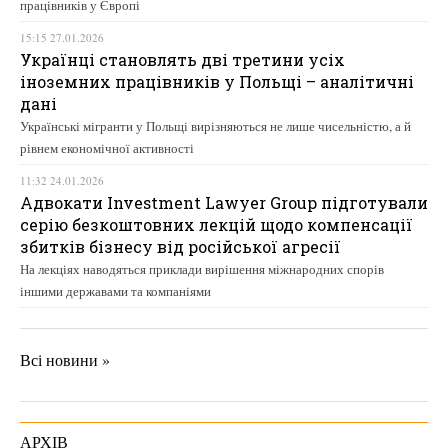
працівників у Європі
15:15 27.01.2026
Українці становлять дві третини усіх
іноземних працівників у Польщі – аналітичні
дані
Українські мігранти у Польщі вирізняються не лише чисельністю, а й
рівнем економічної активності
11:32 24.01.2026
Адвокати Investment Lawyer Group підготували
серію безкоштовних лекцій щодо компенсації
збитків бізнесу від російської агресії
На лекціях наводяться приклади вирішення міжнародних спорів
іншими державами та компаніями
Всі новини »
АРХІВ