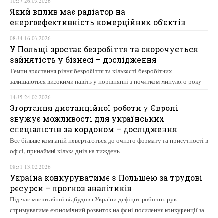
10:27 26.03.2026
Який вплив має радіатор на
енергоефективність комерційних об’єктів
08:34 16.03.2026
У Польщі зростає безробіття та скорочується
зайнятість у бізнесі – дослідження
Темпи зростання рівня безробіття та кількості безробітних
залишаються високими навіть у порівнянні з початком минулого року
14:35 24.02.2026
Згортання дистанційної роботи у Європі
звужує можливості для українських
спеціалістів за кордоном – дослідження
Все більше компаній повертаються до очного формату та присутності в
офісі, принаймні кілька днів на тиждень
08:51 13.02.2026
Україна конкуруватиме з Польщею за трудові
ресурси – прогноз аналітиків
Під час масштабної відбудови України дефіцит робочих рук
стримуватиме економічний розвиток на фоні посилення конкуренції за