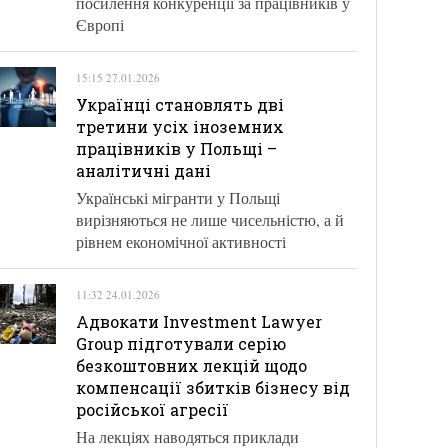
посилення конкуренції за працівників у
Європі
15:15 27.01.2026
Українці становлять дві
третини усіх іноземних
працівників у Польщі –
аналітичні дані
Українські мігранти у Польщі
вирізняються не лише чисельністю, а й
рівнем економічної активності
11:32 24.01.2026
Адвокати Investment Lawyer
Group підготували серію
безкоштовних лекцій щодо
компенсації збитків бізнесу від
російської агресії
На лекціях наводяться приклади