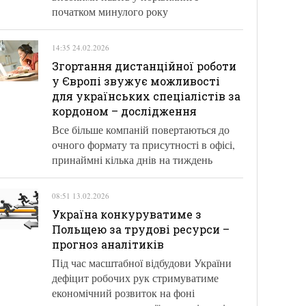
початком минулого року
14:35 24.02.2026
Згортання дистанційної роботи
у Європі звужує можливості
для українських спеціалістів за
кордоном – дослідження
Все більше компаній повертаються до
очного формату та присутності в офісі,
принаймні кілька днів на тиждень
08:51 13.02.2026
Україна конкуруватиме з
Польщею за трудові ресурси –
прогноз аналітиків
Під час масштабної відбудови України
дефіцит робочих рук стримуватиме
економічний розвиток на фоні