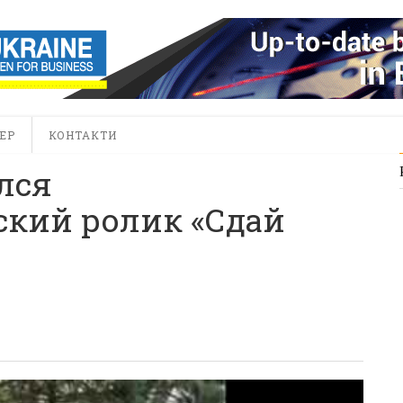
ЕР
КОНТАКТИ
лся
ский ролик «Сдай