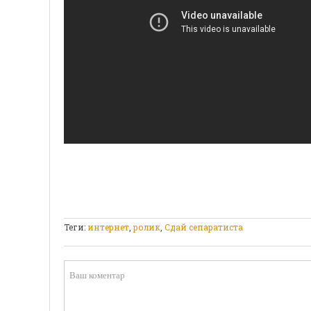
Теги:
интернет
,
ролик
,
Сдай сепаратиста