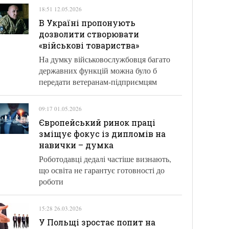
18:51 12.05.2026
В Україні пропонують
дозволити створювати
«військові товариства»
На думку військовослужбовця багато
державних функцій можна було б
передати ветеранам-підприємцям
09:17 01.05.2026
Європейський ринок праці
зміщує фокус із дипломів на
навички – думка
Роботодавці дедалі частіше визнають,
що освіта не гарантує готовності до
роботи
15:28 26.03.2026
У Польщі зростає попит на