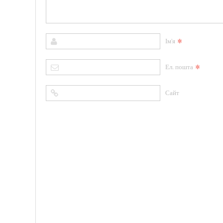
*
Ім'я
*
Ел. пошта
Сайт