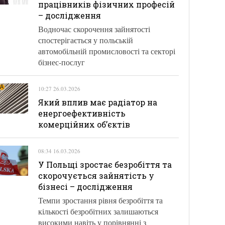
працівників фізичних професій
– дослідження
Водночас скорочення зайнятості
спостерігається у польській
автомобільній промисловості та секторі
бізнес-послуг
10:27 26.03.2026
Який вплив має радіатор на
енергоефективність
комерційних об’єктів
08:34 16.03.2026
У Польщі зростає безробіття та
скорочується зайнятість у
бізнесі – дослідження
Темпи зростання рівня безробіття та
кількості безробітних залишаються
високими навіть у порівнянні з