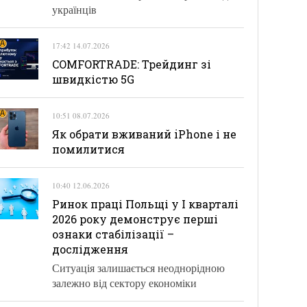
українців
17:42 14.07.2026
COMFORTRADE: Трейдинг зі
швидкістю 5G
10:51 08.07.2026
Як обрати вживаний iPhone і не
помилитися
10:40 12.06.2026
Ринок праці Польщі у І кварталі
2026 року демонструє перші
ознаки стабілізації –
дослідження
Ситуація залишається неоднорідною
залежно від сектору економіки